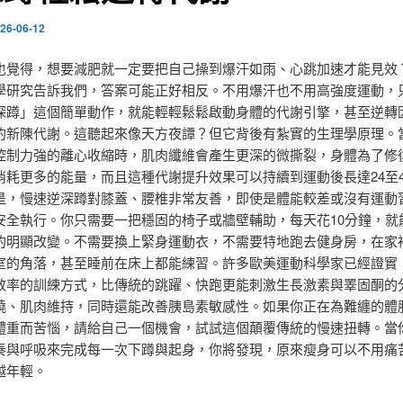
26-06-12
也覺得，想要減肥就一定要把自己操到爆汗如雨、心跳加速才能見效
學研究告訴我們，答案可能正好相反。不用爆汗也不用高強度運動，
深蹲」這個簡單動作，就能輕輕鬆鬆啟動身體的代謝引擎，甚至逆轉
的新陳代謝。這聽起來像天方夜譚？但它背後有紮實的生理學原理。
控制力強的離心收縮時，肌肉纖維會產生更深的微撕裂，身體為了修
消耗更多的能量，而且這種代謝提升效果可以持續到運動後長達24至4
是，慢速逆深蹲對膝蓋、腰椎非常友善，即使是體能較差或沒有運動
安全執行。你只需要一把穩固的椅子或牆壁輔助，每天花10分鐘，就
的明顯改變。不需要換上緊身運動衣，不需要特地跑去健身房，在家
室的角落，甚至睡前在床上都能練習。許多歐美運動科學家已經證實
效率的訓練方式，比傳統的跳躍、快跑更能刺激生長激素與睪固酮的
燒、肌肉維持，同時還能改善胰島素敏感性。如果你正在為難纏的體
體重而苦惱，請給自己一個機會，試試這個顛覆傳統的慢速扭轉。當
奏與呼吸來完成每一次下蹲與起身，你將發現，原來瘦身可以不用痛
越年輕。