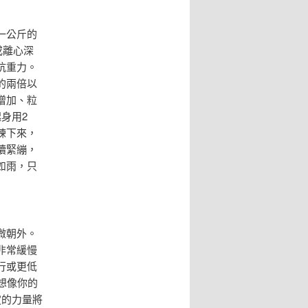
一公斤的
或離心深
抗重力。
的兩倍以
增加、粒
身用2
練下來，
續緊繃，
如雨，只
微朝外。
非常緩慢
行或更低
想像你的
定的力量將