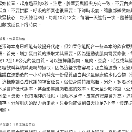
起始位置，起身過程約2秒。注意，膝蓋要與腳尖方向一致，不要內
挺直，不要拱腰。呼吸的節奏也很重要：下蹲時吸氣，讓腹部微微鼓
收緊核心。每天練習3組，每組10到12次，每隔一天進行一次。隨著
組數或延長下蹲時間。
調整，效果再加倍
逆深蹲本身已經能有效提升代謝，但如果你能配合一些基本的飲食原
著。首先，增加蛋白質的攝取尤其重要。因為運動後肌肉需要修復，
取1.2至1.6公克的蛋白質。可以選擇雞胸肉、魚肉、豆腐、毛豆或無
含糖飲料與精緻澱粉的攝取，因為這些食物容易引起血糖波動，反過
建議在運動後的一小時內補充一份優質蛋白與少量健康碳水化合物（
，這樣能讓合成代謝的視窗延長，促使身體持續燃脂。另外，多喝水
不足會降低代謝率，甚至影響肌肉收縮的效率。每天至少喝體重（公
的水量。最後，保持規律的睡眠。睡眠不足時，皮質醇濃度會升高，這
儲存、分解肌肉的壓力荷爾蒙。只要你能做到每天睡足7小時，慢速
明顯。
逆深蹲？注意事項與禁忌
蹲幾乎適合所有族群，尤其是以下幾類人：久坐上班族、產後想要恢