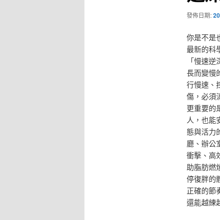
發佈日期:
20
你是不是
最新的科
「慢速逆
長而變慢
行慢速、
傷，必須
更重要的
人，也能
態與活力
廳、辦公
衝擊、高
助脂肪燃
停復胖的
正確的節
還能越練