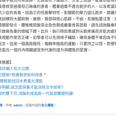
蓋曾經受過傷但已無痛的患者、體重過重不適合跑步的人、以及希望
肌少症的長者。因為它的低衝擊特性，對關節的壓力遠比跑步、跳躍
效訓練到大腿前側、後側、臀部與核心肌群。不過，有幾點要注意：
膝關節發炎、腰椎椎間盤突出急性期或嚴重骨質疏鬆，請先諮詢醫療
只做無負重的微幅下蹲。此外，執行時如果感到尖銳疼痛而非肌肉痠
檢視動作是否正確。初學者可以先用椅子輔助，確保身體不會因為不
而言，這是一個風險極低、報酬率極高的運動，只要持之以恆，即便
，也能在一個月內明顯感受到代謝的提升與體態的緊實。
章推薦】
資訊懶人包大公開
怎麼辦?
皮膚鬆弛
如何改善？
步驟輕鬆找回水煮蛋光澤肌
好明顯,該怎麼保養才能消除
法令紋
呢?
厭的雙下巴,
消脂針
成為新一代局部雕塑利器!
尚
，作者:
admin
。這篇內容的
永久連結
。