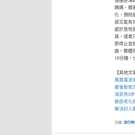
媽媽、膝
化、預防
卻又能有
處於急性
員，或者
即停止並
曲。整體
10分鐘
【其他文
鳳凰電波
產後鬆弛
海菲秀
3
臉部老化
解決討人
分類:
流行時