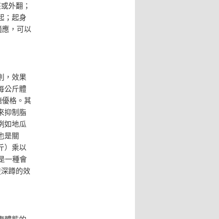
夾或外翻；
起；起身
適應，可以
則，效果
每公斤體
糖優格。其
來抑制脂
例如地瓜
也是關
斤）乘以
是一種會
逆深蹲的效
復體態的