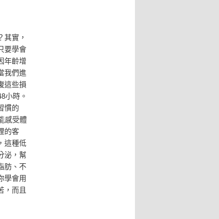
？其實，
只要學會
因年齡增
當我們進
復這些損
8小時。
習慣的
能感受體
裡的客
，這種低
分泌，幫
脂肪、不
你學會用
苦，而且