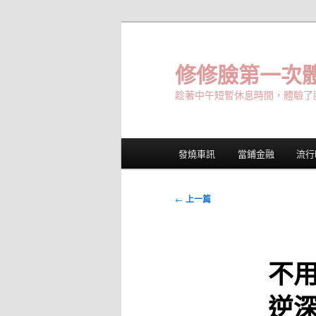
跳
至
主
修修臉第一次體
要
趁著中午短暫休息時間，體驗了
內
容
主
發燒車訊
當鋪金融
流行
要
選
單
文
←
上一篇
章
導
覽
不
逆