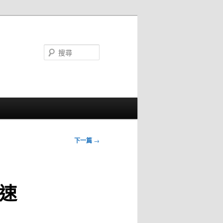
搜
尋
下一篇
→
速