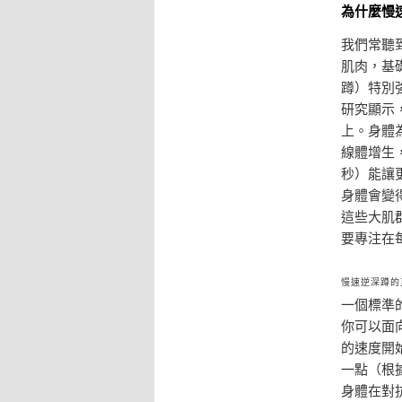
為什麼慢
我們常聽
肌肉，基
蹲）特別
研究顯示
上。身體
線體增生
秒）能讓
身體會變
這些大肌
要專注在
慢速逆深蹲的
一個標準
你可以面
的速度開
一點（根
身體在對