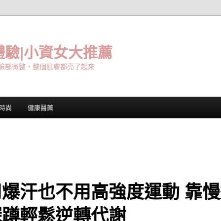
驗|小資女大推薦
臉部微整，整個肌膚都亮了起來
時尚
健康醫藥
用爆汗也不用高強度運動 靠慢
深蹲輕鬆逆轉代謝