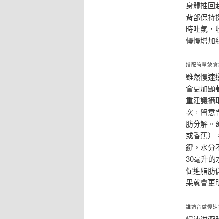
身體推回
背部保持
時吐氣，
慢慢增加
搭配簡單飲食
雖然慢速
會更加顯
重建議攝
次，留意
肪分解。
或香蕉）
鍵。水分
30毫升
促進脂肪
果就會更
誰適合做慢速
慢速逆深