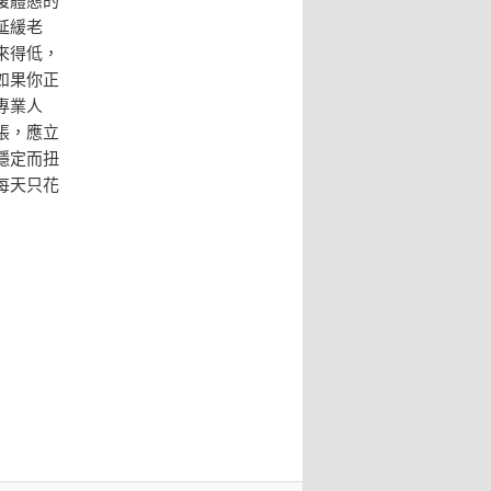
延緩老
來得低，
如果你正
專業人
脹，應立
穩定而扭
每天只花