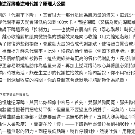
速逆深蹲能逆轉代謝？原理大公開
到的「代謝率下降」，其實很大一部分是因為肌肉量的流失。每減少
礎代謝率每天就會降低約50到100大卡。而逆深蹲（又稱為反向深蹲
強調下蹲過程的「控制力」——也就是在肌肉伸長（離心階段）時抵
，離心收縮對於肌肉微損傷的誘發效果是向心收縮（用力縮短階段）
為了修復這些微損傷，會啟動大量的合成代謝訊號，使得蛋白質合成
，進而提升靜息代謝率。此外，慢速的動作節奏（例如下蹲用4秒，起
更多慢縮肌纖維被徵召，這些纖維擁有更高的氧化代謝能力，長期訓
得更容易燃燒脂肪作為能量來源。再加上逆深蹲時核心與臀肌必須持
群同時被激活，能產生立即的代謝拉抬效應。換句話說，你不用揮汗
每一個深層收縮的瞬間，你的身體就會默默地把脂肪轉化為能量。
正確姿勢與呼吸要點
的慢速逆深蹲，其實比你想像中容易。首先，雙腳與肩同寬，腳尖微
向牆壁或握著門把維持平衡，但盡量不要過度依賴雙手。吸氣時，以
始彎曲膝蓋和髖部，就像要坐進一張無形的椅子，直到大腿與地面平
據個人柔軟度）。關鍵在於「慢」——下蹲過程盡量拉長到4到6秒，
抗一種無形的阻力。到達最低點時，稍作停頓1秒，然後吐氣，用穩