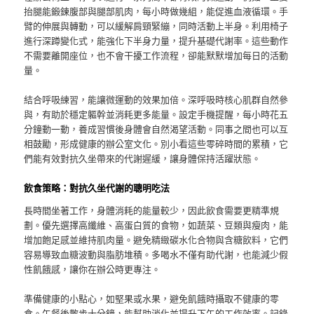
抬腿能鍛鍊腹部與腿部肌肉，每小時做幾組，能促進血液循環。手
臂的伸展與轉動，可以緩解肩頸緊繃，同時活動上半身。利用椅子
進行深蹲變化式，能強化下半身力量，提升基礎代謝率。這些動作
不需要離開座位，也不會干擾工作流程，卻能默默增加每日的活動
量。
結合呼吸練習，能讓微運動的效果加倍。深呼吸時核心肌群自然參
與，有助於穩定軀幹並消耗更多能量。設定手機提醒，每小時花五
分鐘動一動，養成習慣後身體會自然渴望活動。同事之間也可以互
相鼓勵，形成健康的辦公室文化。別小看這些零碎時間的累積，它
們能有效對抗久坐帶來的代謝遲緩，讓身體保持活躍狀態。
飲食策略：對抗久坐代謝的聰明吃法
長時間坐著工作，身體消耗的能量較少，因此飲食需要更精準規
劃。優先選擇高纖維、高蛋白質的食物，如蔬菜、豆類與瘦肉，能
增加飽足感並維持肌肉量。避免精緻碳水化合物與含糖飲料，它們
容易導致血糖波動與脂肪堆積。多喝水不僅有助代謝，也能減少假
性飢餓感，讓你在辦公時更專注。
準備健康的小點心，如堅果或水果，避免飢餓時攝取不健康的零
食。午餐後散步十分鐘，能幫助消化並提升下午的工作效率。記錄