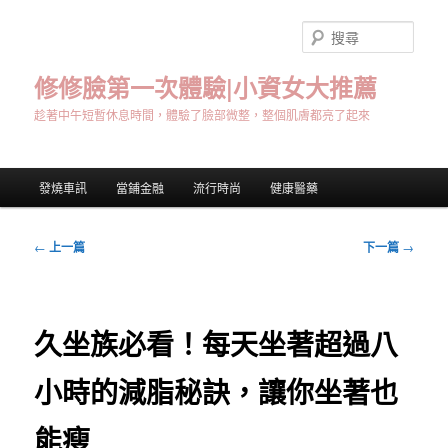
跳
至
搜
主
尋
要
修修臉第一次體驗|小資女大推薦
內
趁著中午短暫休息時間，體驗了臉部微整，整個肌膚都亮了起來
容
主
發燒車訊
當鋪金融
流行時尚
健康醫藥
要
選
單
文
←
上一篇
下一篇
→
章
導
覽
久坐族必看！每天坐著超過八
小時的減脂秘訣，讓你坐著也
能瘦