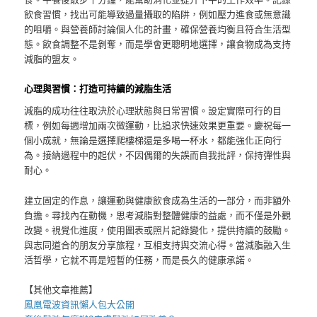
飲食習慣，找出可能導致過量攝取的陷阱，例如壓力進食或無意識
的咀嚼。與營養師討論個人化的計畫，確保營養均衡且符合生活型
態。飲食調整不是剝奪，而是學會更聰明地選擇，讓食物成為支持
減脂的盟友。
心理與習慣：打造可持續的減脂生活
減脂的成功往往取決於心理狀態與日常習慣。設定實際可行的目
標，例如每週增加兩次微運動，比追求快速效果更重要。慶祝每一
個小成就，無論是選擇爬樓梯還是多喝一杯水，都能強化正向行
為。接納過程中的起伏，不因偶爾的失誤而自我批評，保持彈性與
耐心。
建立固定的作息，讓運動與健康飲食成為生活的一部分，而非額外
負擔。尋找內在動機，思考減脂對整體健康的益處，而不僅是外觀
改變。視覺化進度，使用圖表或照片記錄變化，提供持續的鼓勵。
與志同道合的朋友分享旅程，互相支持與交流心得。當減脂融入生
活哲學，它就不再是短暫的任務，而是長久的健康承諾。
【其他文章推薦】
鳳凰電波
資訊懶人包大公開