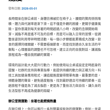
發佈日期:
2026-05-01
長時間坐在辦公桌前，身體彷彿被釘在椅子上，腰間的贅肉悄悄堆
積，體力與代謝率逐漸下滑。這不僅是外觀的困擾，更關乎健康風
險。當你意識到每天坐著的時間超過八小時，改變的念頭開始萌
芽。減脂不再是遙不可及的目標，而是可以融入日常的習慣。從調
整坐姿到利用零碎時間活動，每一個小步驟都能累積成大改變。飲
食的選擇同樣關鍵，不需要極端節食，而是找到適合久坐生活的平
衡點。心理層面的調整也不可忽視，建立正向的自我對話，讓減脂
旅程成為一種自我照顧的實踐。
環境的設計能大大提升行動力，例如使用站立桌或設定定時起身的
提醒。社群的支持與專業指導，能提供持續的動力與正確方向。科
技工具如健身應用程式，讓追蹤進度變得簡單有趣。最重要的是，
傾聽身體的聲音，避免過度勉強，找到最舒適且可持續的節奏。這
趟旅程不僅是為了減去脂肪，更是為了重拾活力與自信，讓久坐的
生活型態不再成為健康的阻礙。
辦公室微運動：坐著也能燃燒熱量
在辦公椅上，你可以進行一系列簡單卻有效的微運動。例如，坐姿