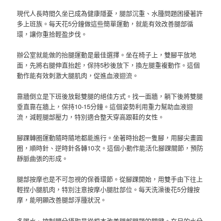
現代人長時間久坐已成為健康隱憂，腿部沉重、水腫問題困擾著許
多上班族。每天花5分鐘做這些簡單運動，就能有效改善腿部循
環，讓你重拾輕盈步伐。
辦公室就能做的抬腿運動是最佳選擇。坐在椅子上，雙腳平放地
面，先將右腿伸直抬起，保持5秒後放下，換左腿重複動作。這個
動作能有效刺激大腿肌肉，促進血液迴流。
靠牆倒立是下班後放鬆雙腿的絕佳方式。找一面牆，躺下後將雙腿
垂直靠在牆上，保持10-15分鐘。這個姿勢利用重力幫助血液迴
流，減輕腿部壓力，特別適合整天穿高跟鞋的女性。
腳踝轉圈運動隨時隨地都能進行。坐著時抬起一隻腳，用腳尖畫圓
圈，順時針、逆時針各轉10次。這個小動作能活化腳踝關節，預防
靜脈曲張的形成。
腿部按摩也是不可忽視的保養環節。從腳踝開始，用雙手由下往上
輕捏小腿肌肉，特別注意按摩小腿肚部位。每天洗澡後花5分鐘按
摩，能明顯改善腿部浮腫狀況。
多喝水、控制鹽分攝取是從根本改善腿部問題的關鍵。充足的水分