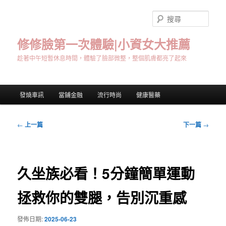
跳
至
搜
主
尋
要
修修臉第一次體驗|小資女大推薦
內
趁著中午短暫休息時間，體驗了臉部微整，整個肌膚都亮了起來
容
主
發燒車訊
當鋪金融
流行時尚
健康醫藥
要
選
單
文
←
上一篇
下一篇
→
章
導
覽
久坐族必看！5分鐘簡單運動
拯救你的雙腿，告別沉重感
發佈日期:
2025-06-23