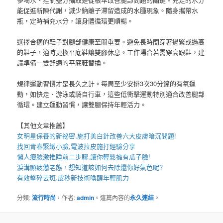
能促進新陳代謝，減少鈉離子滯留造成的水腫現象。隨身攜帶水
瓶，定時補充水分，讓身體循環更順暢。
選擇合適的鞋子對腿部健康至關重要。避免長時間穿著過緊或過高
的鞋子，適時更換平底鞋讓雙腳休息。工作場合若需穿高跟鞋，建
議準備一雙舒適的平底鞋替換。
規律運動習慣才是長久之計。每周至少安排3次30分鐘的有氧運
動，如快走、游泳或騎自行車，這些低衝擊運動特別適合改善腿部
循環。建立運動習慣，讓雙腿保持年輕活力。
【其他文章推薦】
女明星保養的新祕密,施打
美白針
改善六大皮膚暗沉問題!
找回青春緊緻小臉,
電波拉皮
施打經驗分享
懶人
瘦臉
激推睡前二步驟,讓你輕鬆擁有瓜子臉!
淚溝
顯疲憊老態，想知道該如何去除還你好氣色呢?
有效擊碎去斑,
皮秒
新技術喚醒年輕肌力
分類:
流行時尚
，作者:
admin
。這篇內容的
永久連結
。