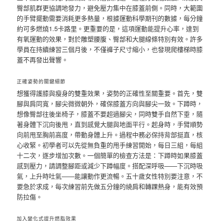
臀部肌群更協調地發力，避免壓力集中在膝蓋前側。同時，大範圍
的手臂擺動需要消耗更多熱量，根據運動科學期刊的數據，每分鐘
約可多燃燒1.5卡路里。更重要的是，這項運動能提升心率，達到
有氧運動的效果，對於雕塑腰腹、臀部和大腿線條特別有效。許多
學員在持續練習三個月後，不僅褲子尺寸縮小，也發現爬樓梯時膝
蓋不再發出聲響。
正確姿勢的關鍵細節
想獲得護膝與瘦身的雙重效果，姿勢的正確性至關重要。首先，雙
腳與肩同寬，腳尖微微朝外，確保膝蓋方向與腳尖一致。下蹲時，
想像臀部往後坐椅子，膝蓋不要超過腳尖，同時雙手自然下垂，隨
著身體下沉向後甩，直到感覺大腿與地面平行。起身時，手臂順勢
向前甩至胸前高度，帶動身體上升。過程中務必保持背部挺直，核
心收緊。初學者可以先從無負重的甩手練習開始，每日三組，每組
十二次，逐步增加次數。一個簡單的檢查方法是：下蹲時如果膝蓋
感到壓力，請調整腳距或減少下蹲幅度。搭配深呼吸——下沉時吸
氣，上升時吐氣——能讓動作更流暢。五十歲女性特別要注意，不
要急於求成，每次練習前先做五分鐘的繞肩和轉踝熱身，能有效預
防拉傷。
加入變化式提升燃脂效果