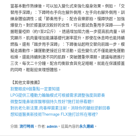
當基本動作熟練後，可以加入變化式來強化瘦身效果。例如，「交
替甩手深蹲」：下蹲時右手向左腳外側甩，左手向右腳外側甩，訓
練身體協調性；或「節奏甩手」：配合音樂節拍，慢蹲快起，加強
爆發力。對於膝蓋狀況較好的女性，可以嘗試負重甩手深蹲——手
握輕量啞鈴（約1至2公斤），透過增加阻力進一步提高肌肉量。研
究顯示，肌肉量增加能讓基礎代謝率提升，即使在休息時也能持續
燃脂。還有「踏步甩手深蹲」：下蹲後站起時交替向前踏一步，模
擬走路動作，讓運動更接近日常活動。這些變化式不僅能避免運動
枯燥，還能持續刺激不同的肌群，突破體重停滯期。建議每週進行
三次，每次二十分鐘，配合均衡飲食與充足睡眠，就能在保護膝蓋
的同時，輕鬆迎來理想體態。
【其他文章推薦】
割雙眼皮6個重點一定要知道
LPG
提供三種動力輪軸模式可根據需求調整強度與節奏
微整型隆鼻
玻尿酸
哪個持久性好?施打前停看聽!!
對抗老化新法寶,
肉毒桿菌
素注射，消除你的皺紋逆齡回春
想知道醫美新技術
Thermage FLX
施打診所在哪裡?
分類:
流行時尚
，作者:
admin
。這篇內容的
永久連結
。