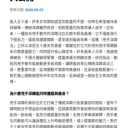
發佈日期:
2026-06-22
進入五十歲，許多女性開始感受到膝蓋的不適，同時也希望維持身
材線條。傳統深蹲雖然有效，但對膝蓋的負擔常讓人卻步。近年
來，一種結合甩手動作的深蹲法在社群中蔚為風潮，它不僅能強化
下肢肌力，還能保護膝關節，甚至達到瘦身效果。這種「甩手深蹲
法」之所以深受五十歲女性喜愛，關鍵在於它巧妙地利用手臂擺動
來分散膝蓋壓力，同時提升核心穩定性。許多過來人分享，透過規
律練習，不僅大腿變得緊實，膝蓋疼痛也明顯改善。研究指出，動
態的甩手動作能啟動更多肌肉群，讓燃脂效率比傳統深蹲高出三
成。更重要的是，這項運動不需要特殊器材，在家就能輕鬆進行。
對於擔心運動傷害的中年女性來說，這無疑是一個安全又有效的選
擇。
為什麼甩手深蹲能同時護膝與瘦身？
甩手深蹲的奧妙在於它打破了傳統深蹲只依靠腿部的限制。當你下
蹲時配合手臂由前向後擺動，這個連貫動作會迫使你的腹部和背部
肌肉一起收縮，從而分擔膝蓋的負擔。生物力學專家解釋，甩手產
生的動能可以讓身體在上升時藉助慣性，減少膝關節的壓力。對於
五十歲女性常見的膝關節軟骨磨損問題，這種方式能讓股四頭肌與