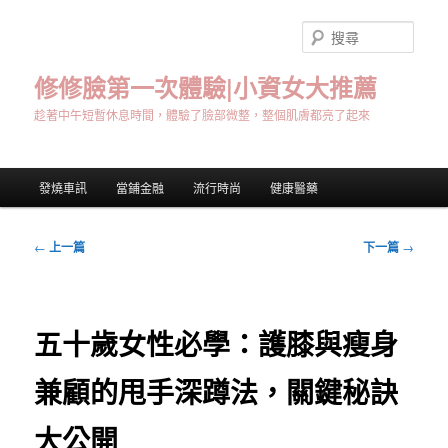
跳
至
搜
主
尋
要
修修臉第一次體驗|小資女大推薦
內
趁著中午短暫休息時間，體驗了臉部微整，整個肌膚都亮了起來
容
主
發燒車訊
當鋪金融
流行時尚
健康醫藥
要
選
單
文
←
上一篇
下一篇
→
章
導
覽
五十歲女性必學：護膝與瘦身
兼顧的甩手深蹲法，關鍵秘訣
大公開