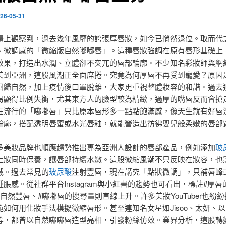
26-05-31
體上觀察到，過去幾年風靡的誇張厚唇妝，如今已悄然退位。取而代
、微調感的「微縮版自然嘟嘟唇」。這種唇妝強調在原有唇形基礎上
效果，打造出水潤、立體卻不突兀的唇部輪廓。不少知名彩妝師與網
美到亞洲，這股風潮正全面席捲。究竟為何厚唇不再受到寵愛？原因
回歸自然，加上疫情後口罩脫離，大家更重視整體妝容的和諧。過去
易顯得比例失衡，尤其東方人的臉型較為精緻，過厚的嘴唇反而會搶
在流行的「嘟嘟唇」只比原本唇形多一點點飽滿感，像天生就有好唇
輪廓，搭配透明唇蜜或水光唇釉，就能營造出彷彿嬰兒般柔嫩的唇部
多美妝品牌也順應趨勢推出專為亞洲人設計的唇部產品，例如添加
玻
上妝同時保養，讓唇部持續水嫩。這股微縮風潮不只反映在妝容，也
域。過去常見的
玻尿酸
注射豐唇，現在講究「點狀微調」，只補唇峰
脹感。從社群平台Instagram與小紅書的趨勢也可看出，標註#厚
自然豐唇、#嘟嘟唇的搜尋量則直線上升。許多美妝YouTuber也紛
範如何用化妝手法模擬微縮唇形。甚至連知名女星如Jisoo、太妍、
等，都曾以自然嘟嘟唇造型亮相，引發粉絲仿效。業界分析，這股轉