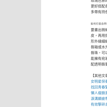
玫瑰色系
更好搭配
多帶有持
如何打造自然
要畫出微
皮，再用
形外緣細
唇釉或水
唇珠，可
能擁有宛
配透明唇
【其他文
女明星保
找回青春
懶人
瘦臉
淚溝
顯疲
有效擊碎去