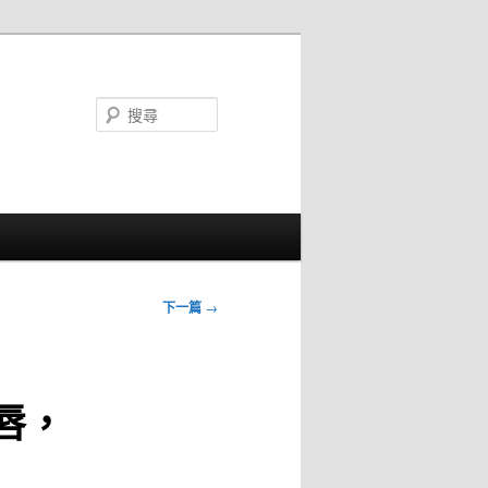
搜
尋
下一篇
→
唇，