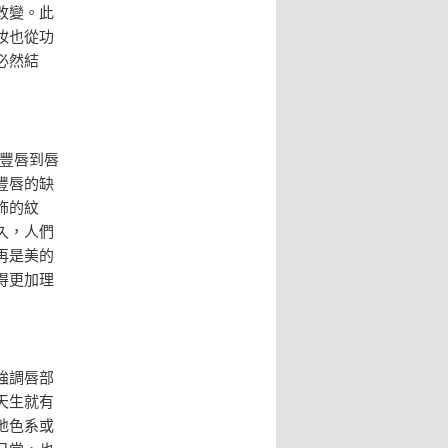
改變。此
妝也從功
必然結
射豐唇到唇
豐唇的缺
飾的紋
久，人們
再是美的
得更加理
強調唇部
天生就有
地色系或