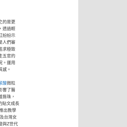
之的是更
，透過輕
紅紛紛示
是人們審
追求極致
走五官的
況。運用
質感。
尿酸
微粒
影響了醫
或唇珠，
唇的貼文成長
紛推出教學
以及台灣女
變與Z世代