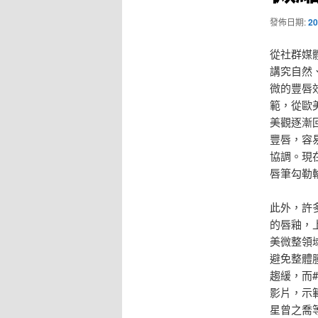
發佈日期:
20
從社群媒
講究自然
微的豐唇
範，從歐
美觀逐漸
豐唇，容
協調。現
唇筆勾勒
此外，許
的唇釉，
美微整領
避免整體腫
趨緩，而#
影片，示
星曾之喬