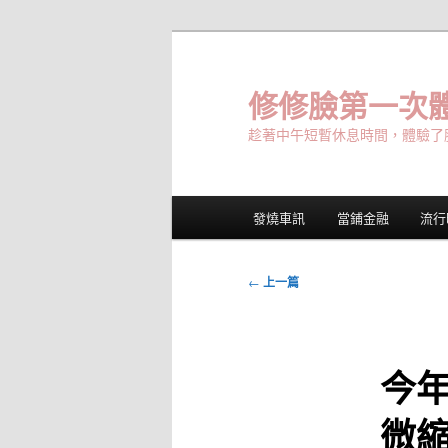
跳
至
主
修修臉第一次體
要
趁著中午短暫休息時間，體驗了
內
容
主
發燒車訊
當鋪金融
流行
要
選
單
文
←
上一篇
章
導
覽
今
微