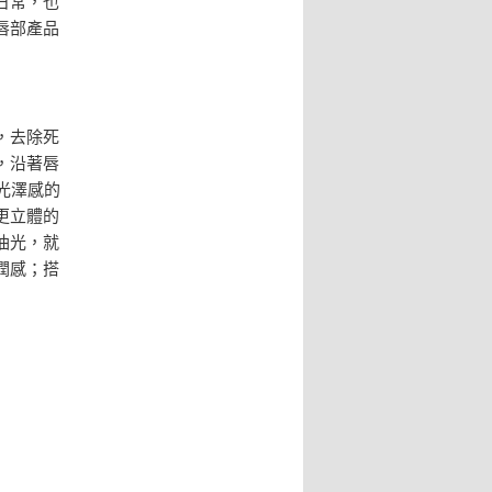
日常，也
唇部產品
，去除死
，沿著唇
光澤感的
更立體的
油光，就
潤感；搭