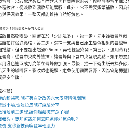
的唇膏，更能襯托膚色。許多女生在嘗試後發現，微縮嘟嘟唇不僅更
各種妝容，從淡妝到濃妝都能駕馭。此外，它不需要頻繁補妝，因為
色與保濕效果，一整天都能維持自然好氣色。
嘟嘟唇？彩妝師私房技巧大公開
縮版自然嘟嘟唇，關鍵在於「少即是多」。第一步，先用護唇膏厚敷
指腹拍打促進循環。第二步，選擇一支與自己原生唇色相近的唇線筆
細描繪，但不要超出超過0.5mm，再輕輕暈染開。第三步，選用帶有
光唇膏，從唇中央向外塗抹，讓唇峰與下唇中央呈現亮點。如果想要
以用淺色遮瑕或打亮筆在唇峰做加強。最後，抿一下衛生紙去掉多餘
若天生的嘟嘟唇。彩妝師也提醒，避免使用霧面唇膏，因為會削弱豐
蜜是安全牌。
章推薦】
養的新祕密,施打
美白針
改善六大皮膚暗沉問題!
緊緻小臉,
電波拉皮
施打經驗分享
激推睡前二步驟,讓你輕鬆擁有瓜子臉!
憊老態，想知道該如何去除還你好氣色呢?
斑,
皮秒
新技術喚醒年輕肌力