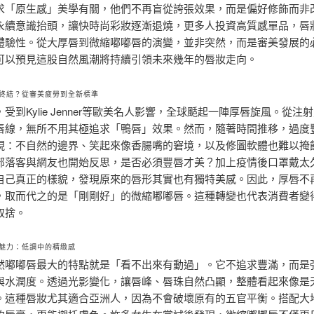
求「原生感」美學有關，他們不再盲從誇張效果，而是偏好修飾而非
永續意識抬頭，讓快時尚彩妝逐漸退燒，更多人投資高質感單品，唇
體驗性。從大厚唇到微縮嘟嘟唇的演變，並非突然，而是審美發展的
可以預見這股自然風潮將持續引領未來幾年的唇妝走向。
終結？從審美疲勞到全新標準
受到Kylie Jenner等歐美名人影響，全球颳起一陣厚唇旋風。從注
唇線，無所不用其極追求「鴨唇」效果。然而，隨著時間推移，過度
現：不自然的邊界、笑起來像香腸嘴的窘境，以及修圖軟體也難以掩
部落客與網友也開始反思，是否必須豐唇才美？加上疫情後口罩戴太
自己真正的樣貌，發現原來的唇形其實也有獨特美感。因此，厚唇不
，取而代之的是「剛剛好」的微縮嘟嘟唇。這種轉變也代表消費者變
取捨。
魅力：低調中的精緻感
然嘟嘟唇最大的特點就是「看不出來有動過」。它不追求豐滿，而是
與水潤度。透過光影變化，讓唇峰、唇珠自然凸顯，整體看起來像是
。這種唇妝尤其適合亞洲人，因為不會破壞原有的五官平衡。搭配大