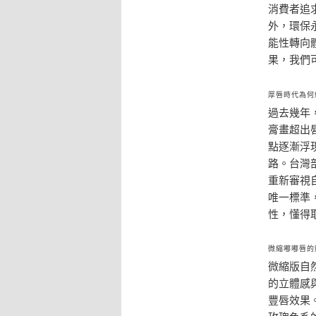
消費者追
外，環保
能性轉向
果，我們
厚唇時代為何
過去幾年，
膏畫超出
點逐漸浮
路。台灣
重新審視
唯一標準
性，懂得
微縮嘟嘟唇的
微縮版自
的立體感
豐唇效果