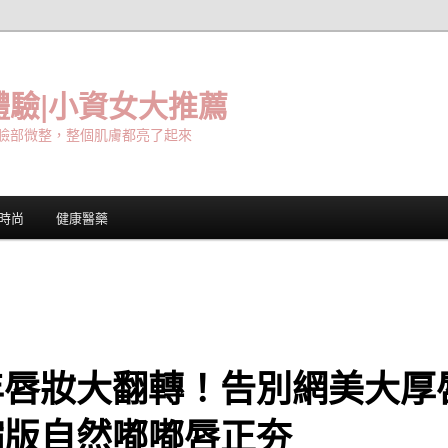
驗|小資女大推薦
臉部微整，整個肌膚都亮了起來
時尚
健康醫藥
年唇妝大翻轉！告別網美大厚
縮版自然嘟嘟唇正夯