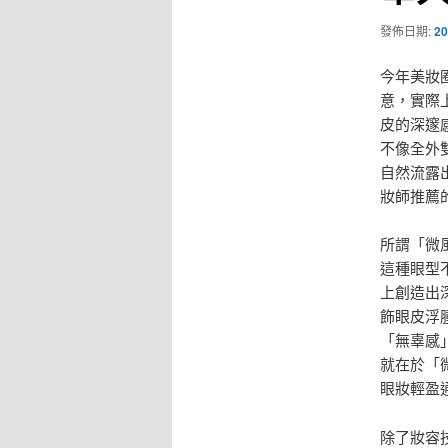
發佈日期:
20
今年美妝
意，實際
皮的深邃
不像全外
自然流露
妝師推薦
所謂「微
這種眼型
上創造出
飾眼皮浮
「無辜感
就在於「
眼妝輕盈
除了妝容