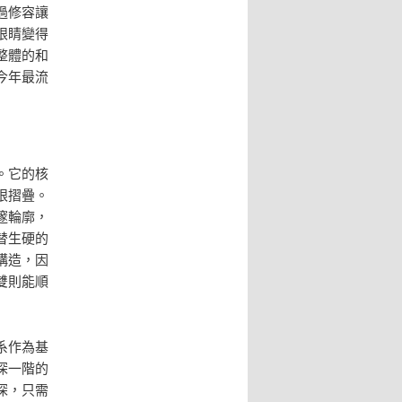
過修容讓
眼睛變得
整體的和
今年最流
。它的核
眼摺疊。
邃輪廓，
替生硬的
構造，因
雙則能順
系作為基
深一階的
深，只需