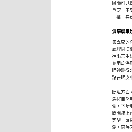
隱隱可見
重要：不
上挑，長
無辜感眼
無辜感的
處理同樣
造出天生
並用乾淨
眼神變得
點在眼皮
睫毛方面
選擇自然
膏，下睫
間隙補上
定型，讓
愛，同時