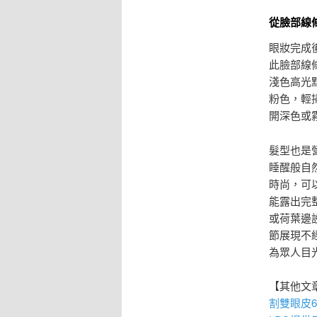
從臉部線
眼妝完成
此臉部線
淺色高光
粉色，輕
開深色或
髮型也是
睡醒般自
時尚，可
能露出完
或荷葉邊
節展現不
為眾人目
【其他文
割雙眼皮