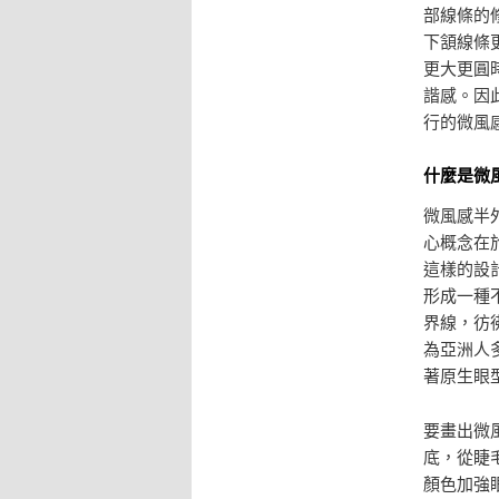
部線條的
下頷線條
更大更圓
諧感。因
行的微風
什麼是微
微風感半
心概念在
這樣的設
形成一種
界線，彷
為亞洲人
著原生眼
要畫出微
底，從睫
顏色加強