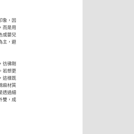
印象，因
，而是用
色或嬰兒
為主，避
，彷彿剛
。若想更
，這樣既
棉麻材質
是透過細
外雙，成