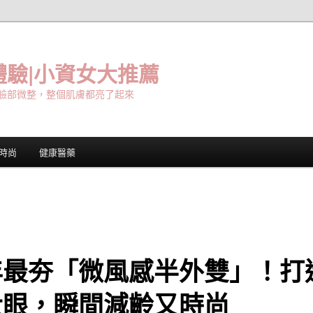
驗|小資女大推薦
臉部微整，整個肌膚都亮了起來
時尚
健康醫藥
年最夯「微風感半外雙」！打
大眼，瞬間減齡又時尚