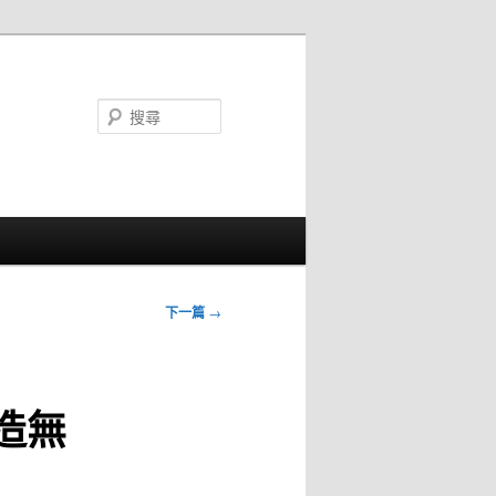
搜
尋
下一篇
→
造無