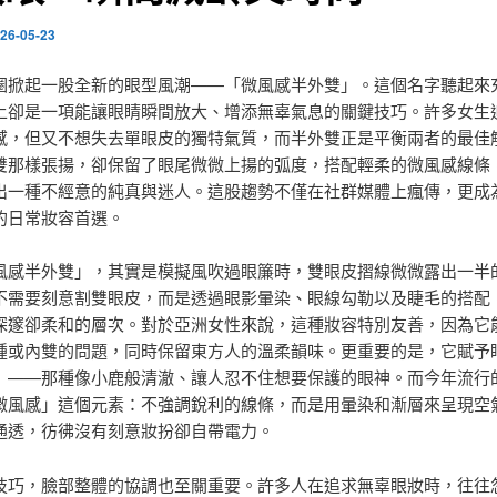
26-05-23
圈掀起一股全新的眼型風潮——「微風感半外雙」。這個名字聽起來
上卻是一項能讓眼睛瞬間放大、增添無辜氣息的關鍵技巧。許多女生
感，但又不想失去單眼皮的獨特氣質，而半外雙正是平衡兩者的最佳
雙那樣張揚，卻保留了眼尾微微上揚的弧度，搭配輕柔的微風感線條
出一種不經意的純真與迷人。這股趨勢不僅在社群媒體上瘋傳，更成
的日常妝容首選。
風感半外雙」，其實是模擬風吹過眼簾時，雙眼皮摺線微微露出一半
不需要刻意割雙眼皮，而是透過眼影暈染、眼線勾勒以及睫毛的搭配
深邃卻柔和的層次。對於亞洲女性來說，這種妝容特別友善，因為它
腫或內雙的問題，同時保留東方人的溫柔韻味。更重要的是，它賦予
」——那種像小鹿般清澈、讓人忍不住想要保護的眼神。而今年流行
微風感」這個元素：不強調銳利的線條，而是用暈染和漸層來呈現空
通透，彷彿沒有刻意妝扮卻自帶電力。
技巧，臉部整體的協調也至關重要。許多人在追求無辜眼妝時，往往