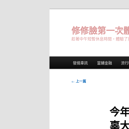
跳
至
主
修修臉第一次體
要
趁著中午短暫休息時間，體驗了
內
容
主
發燒車訊
當鋪金融
流行
要
選
單
文
←
上一篇
章
導
覽
今
辜