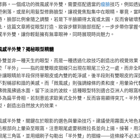
修飾。一個成功的微風感半外雙，需要搭配適當的
瘦臉
技巧，例如透
更俐落，或是利用髮型修飾臉型，讓視覺焦點集中在眼睛。畢竟，當
時，臉部比例會隨之調整，若是下半臉顯得太寬或太圓，反而會破壞
此，這篇文章將從眼型打造、妝容步驟到臉部搭配，一步步帶你掌握
感半外雙，讓你輕鬆擁有無辜眼神，同時展現時尚魅力。
風感半外雙？揭秘眼型精髓
外雙並非一種天生的眼型，而是一種透過化妝技巧創造出的視覺效果
於「半外」——指的是雙眼皮摺線只出現在眼尾三分之一處，而非全
計讓眼睛前半段保持單眼皮或內雙的乾淨感，後半段則有雙眼皮的深
不對稱卻和諧的美感。而「微風感」則強調線條的柔和度，用暈染代
彿微風拂過水面，留下淡淡的波紋。這種眼型特別適合亞洲人的眼窩
多為扁平骨相，若刻意追求歐美式全外雙，反而容易顯得突兀。半外
型，創造出自然放大的效果。
風感半外雙，關鍵在於眼影的選色與暈染技巧。建議使用霧面大地色
毛根部向上暈染至眼窩，注意眼尾處要稍微拉長並向上揚。接著，用
眼尾三角區，並用細刷子勾勒出「半外雙」的摺線——這條線不必太