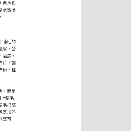
角色也很
尾處微微
。
和睫毛的
肌膚，營
凹陷處，
亮片，讓
光粉，輕
毛，而是
刷上睫毛
睫毛根部
毛器加熱
無辜可