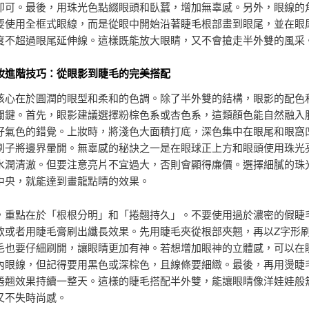
即可。最後，用珠光色點綴眼頭和臥蠶，增加無辜感。另外，眼線的
要使用全框式眼線，而是從眼中開始沿著睫毛根部畫到眼尾，並在眼
度不超過眼尾延伸線。這樣既能放大眼睛，又不會搶走半外雙的風采
妝進階技巧：從眼影到睫毛的完美搭配
核心在於圓潤的眼型和柔和的色調。除了半外雙的結構，眼影的配色
關鍵。首先，眼影建議選擇粉棕色系或杏色系，這類顏色能自然融入
好氣色的錯覺。上妝時，將淺色大面積打底，深色集中在眼尾和眼窩
刷子將邊界暈開。無辜感的秘訣之一是在眼球正上方和眼頭使用珠光
水潤清澈。但要注意亮片不宜過大，否則會顯得廉價。選擇細膩的珠
中央，就能達到畫龍點睛的效果。
，重點在於「根根分明」和「捲翹持久」。不要使用過於濃密的假睫
款或者用睫毛膏刷出纖長效果。先用睫毛夾從根部夾翹，再以Z字形
毛也要仔細刷開，讓眼睛更加有神。若想增加眼神的立體感，可以在
內眼線，但記得要用黑色或深棕色，且線條要細緻。最後，再用燙睫
捲翹效果持續一整天。這樣的睫毛搭配半外雙，能讓眼睛像洋娃娃般
又不失時尚感。