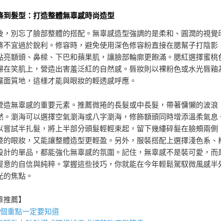
條到髮型：打造整體無辜感時尚造型
後，別忘了臉部整體的搭配。無辜感造型強調的是柔和、圓潤的視覺
條不宜過於銳利。修容時，避免使用深色修容粉直接在腮幫子打陰影
點亮額頭、鼻樑、下巴和蘋果肌，讓臉部輪廓更飽滿。腮紅選擇蜜桃
掃在笑肌上，營造出害羞泛紅的自然感。唇妝則以裸粉色或水光唇釉
霧面質地，這樣才能與眼妝的輕透感呼應。
營造無辜感的重要元素。推薦微捲的長髮或中長髮，帶著慵懶的波浪
然。瀏海可以選擇空氣瀏海或八字瀏海，修飾額頭同時增添溫柔氣息
以嘗試半扎髮，將上半部分頭髮輕輕束起，留下幾縷碎髮在臉頰兩側
整的眼妝，又能讓整體造型更輕盈。另外，服裝搭配上選擇淺色系、
設計的單品，都能強化無辜感的氛圍。記住，無辜感不是裝可愛，而
經意的自信與純粹。掌握這些技巧，你就能在今年輕鬆駕馭微風感半
光的焦點。
章推薦】
6個重點一定要知道