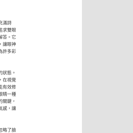
充滿詩
追求雙眼
解答。它
，讓眼神
為許多彩
的狀態。
，在視覺
能有效修
眼睛一種
的關鍵，
氣感，讓
忽略了臉