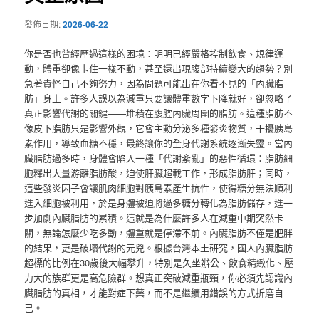
發佈日期:
2026-06-22
你是否也曾經歷過這樣的困境：明明已經嚴格控制飲食、規律運
動，體重卻像卡住一樣不動，甚至還出現腹部持續變大的趨勢？別
急著責怪自己不夠努力，因為問題可能出在你看不見的「內臟脂
肪」身上。許多人誤以為減重只要讓體重數字下降就好，卻忽略了
真正影響代謝的關鍵——堆積在腹腔內臟周圍的脂肪。這種脂肪不
像皮下脂肪只是影響外觀，它會主動分泌多種發炎物質，干擾胰島
素作用，導致血糖不穩，最終讓你的全身代謝系統逐漸失靈。當內
臟脂肪過多時，身體會陷入一種「代謝紊亂」的惡性循環：脂肪細
胞釋出大量游離脂肪酸，迫使肝臟超載工作，形成脂肪肝；同時，
這些發炎因子會讓肌肉細胞對胰島素產生抗性，使得糖分無法順利
進入細胞被利用，於是身體被迫將過多糖分轉化為脂肪儲存，進一
步加劇內臟脂肪的累積。這就是為什麼許多人在減重中期突然卡
關，無論怎麼少吃多動，體重就是停滯不前。內臟脂肪不僅是肥胖
的結果，更是破壞代謝的元兇。根據台灣本土研究，國人內臟脂肪
超標的比例在30歲後大幅攀升，特別是久坐辦公、飲食精緻化、壓
力大的族群更是高危險群。想真正突破減重瓶頸，你必須先認識內
臟脂肪的真相，才能對症下藥，而不是繼續用錯誤的方式折磨自
己。