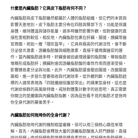
什麼是內臟脂肪？它與皮下脂肪有何不同？
內臟脂肪與皮下脂肪雖然都屬於人體的脂肪組織，但它們的本質與
影響天差地別。皮下脂肪主要分佈在四肢與臀部下方，功能是保護
身體、維持體溫與儲存能量，過多時雖然影響外觀，但對健康的直
接危害相對較低。相反地，內臟脂肪包裹在肝臟、腸道、胰臟等器
官周圍，宛如一層「隱形盔甲」，它具有極高的代謝活性，會不斷
分泌發炎激素、游離脂肪酸與細胞激素，直接干擾周圍器官的運
作。當內臟脂肪過多時，肝臟會被迫處理過量的脂肪酸，導致脂肪
堆積形成脂肪肝；胰臟則會因游離脂肪酸的毒性作用而逐漸受損，
影響胰島素分泌與功能。此外，內臟脂肪還會壓迫腸道，改變腸道
菌相，進一步惡化營養吸收與代謝效率。從外觀判斷，內臟脂肪超
標的人通常表現為「四肢纖細但腹部突出」的蘋果型身材，這也是
代謝症候群的高風險特徵。戒除對體重計數字的迷思吧，真正需要
你關注的是腰圍與內臟脂肪指數，因為這些看不見的脂肪才是拖垮
你全身代謝的幕後黑手。
內臟脂肪如何拖垮你的全身代謝？
內臟脂肪拖垮代謝的機制相當複雜，但可以用三個核心路徑來理
解。首先，內臟脂肪會釋放大量的游離脂肪酸進入肝門靜脈，直接
送往肝臟，造成肝臟脂肪堆積與胰島素阻抗。當肝臟內脂肪過載，