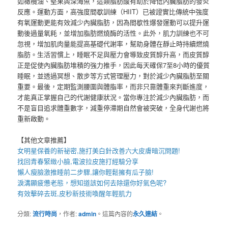
如橄欖油、堅果與深海魚，這類脂肪酸有助於降低內臟脂肪的發炎
反應。運動方面，高強度間歇訓練（HIIT）已被證實比傳統中強度
有氧運動更能有效減少內臟脂肪，因為間歇性爆發運動可以提升運
動後過量氧耗，並增加脂肪燃燒酶的活性。此外，肌力訓練也不可
忽視，增加肌肉量能提高基礎代謝率，幫助身體在靜止時持續燃燒
脂肪。生活習慣上，睡眠不足與壓力會導致皮質醇升高，而皮質醇
正是促使內臟脂肪堆積的強力推手，因此每天確保7至8小時的優質
睡眠，並透過冥想、散步等方式管理壓力，對於減少內臟脂肪至關
重要。最後，定期監測腰圍與體脂率，而非只靠體重來判斷進度，
才能真正掌握自己的代謝健康狀況。當你專注於減少內臟脂肪，而
不是盲目追求體重數字，減重停滯期自然會被突破，全身代謝也將
重新啟動。
【其他文章推薦】
女明星保養的新祕密,施打
美白針
改善六大皮膚暗沉問題!
找回青春緊緻小臉,
電波拉皮
施打經驗分享
懶人
瘦臉
激推睡前二步驟,讓你輕鬆擁有瓜子臉!
淚溝
顯疲憊老態，想知道該如何去除還你好氣色呢?
有效擊碎去斑,
皮秒
新技術喚醒年輕肌力
分類:
流行時尚
，作者:
admin
。這篇內容的
永久連結
。