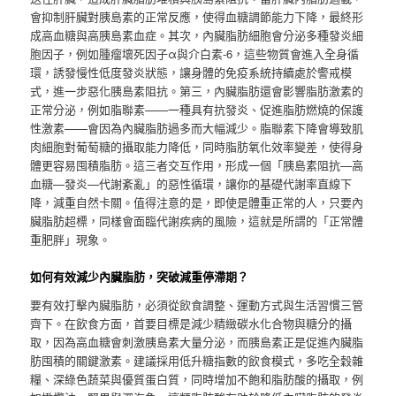
會抑制肝臟對胰島素的正常反應，使得血糖調節能力下降，最終形
成高血糖與高胰島素血症。其次，內臟脂肪細胞會分泌多種發炎細
胞因子，例如腫瘤壞死因子α與介白素-6，這些物質會進入全身循
環，誘發慢性低度發炎狀態，讓身體的免疫系統持續處於警戒模
式，進一步惡化胰島素阻抗。第三，內臟脂肪還會影響脂肪激素的
正常分泌，例如脂聯素——一種具有抗發炎、促進脂肪燃燒的保護
性激素——會因為內臟脂肪過多而大幅減少。脂聯素下降會導致肌
肉細胞對葡萄糖的攝取能力降低，同時脂肪氧化效率變差，使得身
體更容易囤積脂肪。這三者交互作用，形成一個「胰島素阻抗—高
血糖—發炎—代謝紊亂」的惡性循環，讓你的基礎代謝率直線下
降，減重自然卡關。值得注意的是，即使是體重正常的人，只要內
臟脂肪超標，同樣會面臨代謝疾病的風險，這就是所謂的「正常體
重肥胖」現象。
如何有效減少內臟脂肪，突破減重停滯期？
要有效打擊內臟脂肪，必須從飲食調整、運動方式與生活習慣三管
齊下。在飲食方面，首要目標是減少精緻碳水化合物與糖分的攝
取，因為高血糖會刺激胰島素大量分泌，而胰島素正是促進內臟脂
肪囤積的關鍵激素。建議採用低升糖指數的飲食模式，多吃全穀雜
糧、深綠色蔬菜與優質蛋白質，同時增加不飽和脂肪酸的攝取，例