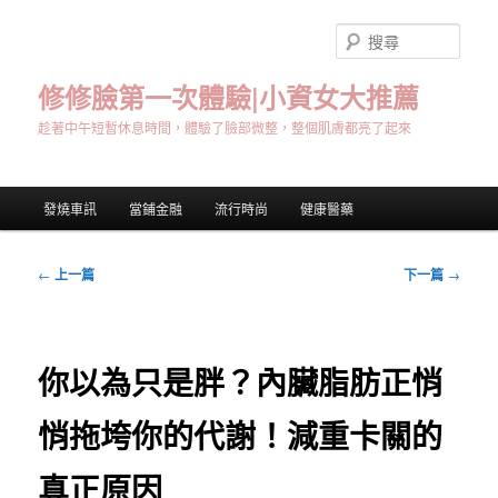
跳
至
搜
主
尋
要
修修臉第一次體驗|小資女大推薦
內
趁著中午短暫休息時間，體驗了臉部微整，整個肌膚都亮了起來
容
主
發燒車訊
當鋪金融
流行時尚
健康醫藥
要
選
單
文
←
上一篇
下一篇
→
章
導
覽
你以為只是胖？內臟脂肪正悄
悄拖垮你的代謝！減重卡關的
真正原因