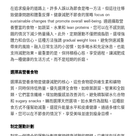
在追求瘦身的道路上，許多人誤以為節食是唯一方法，但這往往導
致健康問題和體重反彈。健康減肥不節食的策略 focus on
sustainable changes that promote overall well-being. 通過攝取營
養豐富的食物，如蔬菜、水果和 lean proteins，您可以在不感到飢
餓的情況下減少熱量攝入。此外，定期運動不僅燃燒脂肪，還增強
體力和自信心。這種方法強調 gradual weight loss，避免快速減重
帶來的風險。融入日常生活的小習慣，如多喝水和充足休息，也能
支持減肥效果。最重要的是，保持積極心態，享受過程，讓減肥成
為一種健康的生活方式，而不是短期的折磨。
選擇高營養食物
選擇高營養食物是健康減肥的核心，這些食物提供維生素和礦物
質，同時保持低熱量。優先選擇全食物，如綠葉蔬菜、堅果和全穀
類，它們富含纖維，增加飽腹感並改善消化。避免精製碳水化合物
和 sugary snacks，轉而選擇天然選項，如水果作為甜點。這種飲
食方式不僅幫助減重，還提升能量水平和皮膚健康。通過多樣化餐
單，您可以在不節食的情況下，享受美味並達到瘦身目標。
制定運動計劃
制定一個適合的運動計劃是實現健康減肥的關鍵，它應該包括有氧