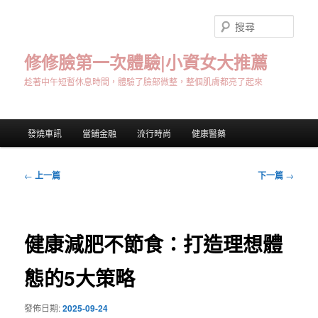
跳
至
搜
主
尋
要
修修臉第一次體驗|小資女大推薦
內
趁著中午短暫休息時間，體驗了臉部微整，整個肌膚都亮了起來
容
主
發燒車訊
當鋪金融
流行時尚
健康醫藥
要
選
單
文
←
上一篇
下一篇
→
章
導
覽
健康減肥不節食：打造理想體
態的5大策略
發佈日期:
2025-09-24