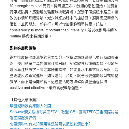
和 strength training 元素。從每週三次30分鐘的活動開始，如騎自
行車或跳舞，逐漸增加強度以挑戰身體。運動不僅燃燒卡路里，還
改善心情和睡眠質量，減少減肥過程中的挫折感。選擇您感興趣的
活動，並與朋友一起進行，可以增加樂趣和堅持度。記住，
consistency is more important than intensity，所以找到可持續的
routine 將帶來長期效果。
監控進展與調整
監控進展是健康減肥的重要部分，它幫助您跟蹤變化並及時調整策
略。使用簡單工具如體重秤或日記，記錄飲食和運動習慣，但避免
過度專注於數字。關注非體重指標，如能量水平和衣服合身度，這
些更能反映真實進展。如果遇到平台期，試著改變運動類型或調整
餐單，而不是轉向節食。這種靈活的方法確保減肥過程保持
positive and effective，最終實現理想體態。
【其他文章推薦】
增肌減脂
飲食原則大公開
Sofwave
索夫波
擁有美國FDA、歐盟 CE、臺灣TFDA三重國際認證
及國際獲獎評價
想要
清粉刺
有人知道用
醫洗臉
可以把
粉刺
清出來?