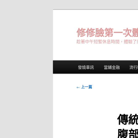
跳
至
主
修修臉第一次體
要
趁著中午短暫休息時間，體驗了
內
容
主
發燒車訊
當鋪金融
流行
要
選
單
文
←
上一篇
章
導
覽
傳
腹