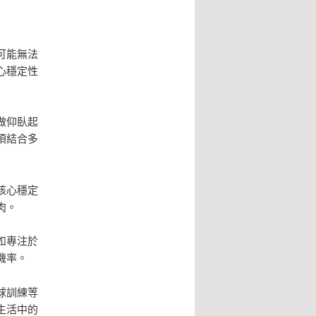
可能無法
心穩定性
做仰臥起
須結合多
核心穩定
肉。
如專注於
機率。
球訓練等
生活中的