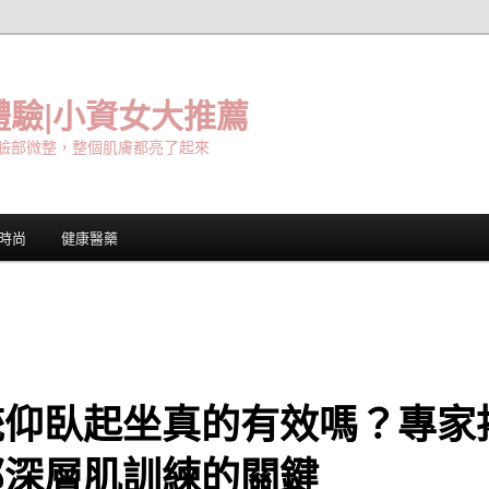
驗|小資女大推薦
臉部微整，整個肌膚都亮了起來
時尚
健康醫藥
統仰臥起坐真的有效嗎？專家
部深層肌訓練的關鍵