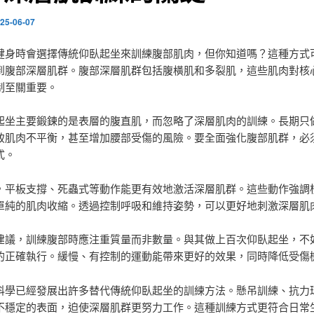
25-06-07
健身時會選擇傳統仰臥起坐來訓練腹部肌肉，但你知道嗎？這種方式
到腹部深層肌群。腹部深層肌群包括腹橫肌和多裂肌，這些肌肉對核
制至關重要。
起坐主要鍛鍊的是表層的腹直肌，而忽略了深層肌肉的訓練。長期只
致肌肉不平衡，甚至增加腰部受傷的風險。要全面強化腹部肌群，必
式。
，平板支撐、死蟲式等動作能更有效地激活深層肌群。這些動作強調
單純的肌肉收縮。透過控制呼吸和維持姿勢，可以更好地刺激深層肌
建議，訓練腹部時應注重質量而非數量。與其做上百次仰臥起坐，不
的正確執行。緩慢、有控制的運動能帶來更好的效果，同時降低受傷
科學已經發展出許多替代傳統仰臥起坐的訓練方法。懸吊訓練、抗力
不穩定的表面，迫使深層肌群更努力工作。這種訓練方式更符合日常