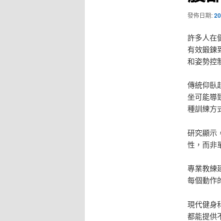
發佈日期:
20
許多人在
有效鍛鍊
和姿勢控
傳統仰臥
坐可能導
種訓練方
研究顯示
性，而非
專業教練
每個動作
現代健身
都能提供