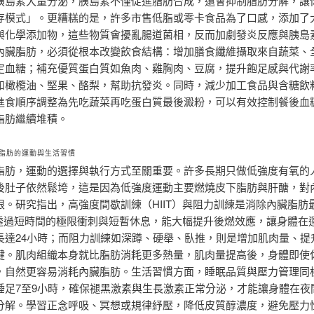
胰島素大量分泌，胰島素不僅促進脂肪合成，還會抑制脂肪分解，讓
存模式」。更糟糕的是，許多市售低脂或零卡食品為了口感，添加了
與化學添加物，這些物質會擾亂腸道菌相，反而加劇發炎反應與胰島
內臟脂肪，必須從根本改變飲食結構：增加膳食纖維攝取來自蔬菜、
定血糖；補充優質蛋白質如魚肉、雞胸肉、豆腐，提升飽足感與代謝
如橄欖油、堅果、酪梨，幫助抗發炎。同時，減少加工食品與含糖飲
進食順序調整為先吃蔬菜再吃蛋白質最後澱粉，可以有效控制餐後血
脂肪繼續堆積。
脂肪的運動與生活習慣
脂肪，運動的選擇與執行方式至關重要。許多長期只做低強度有氧的
後肚子依然鬆垮，這是因為低強度運動主要燃燒皮下脂肪與肝醣，對
限。研究指出，高強度間歇訓練（HIIT）與阻力訓練是消除內臟脂肪
IT透過短時間的極限衝刺與短暫休息，能大幅提升後燃效應，讓身體在
長達24小時；而阻力訓練如深蹲、硬舉、臥推，則是增加肌肉量、提
鍵。肌肉組織本身就比脂肪消耗更多熱量，肌肉量提高後，身體即使
，自然更容易消耗內臟脂肪。生活習慣方面，睡眠品質與壓力管理同
睡足7至9小時，確保褪黑激素與生長激素正常分泌，才能讓身體在夜
分解。學習正念呼吸、冥想或規律紓壓，降低皮質醇濃度，避免壓力