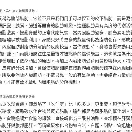
肪？為什麼它特別難消除？
又稱為腹部脂肪，它並不只是我們用手可以捏到的皮下脂肪，而是藏
著肝臟、胰臟、腸道等器官的脂肪組織。這種脂肪具有高度的代謝活
細胞激素，擾亂身體的正常代謝訊號。當內臟脂肪過多，胰島素阻抗
血糖難以被細胞利用，身體只好將更多的能量轉化為脂肪儲存，形成
，內臟脂肪對脂肪分解酶的反應較差，當你運動時，身體會優先動用
的肝醣，而內臟脂肪往往是最後才被燃燒的儲備能量。這也就是為什
卻發現肚子依然頑固的原因。再加上內臟脂肪受荷爾蒙影響極大，特
，皮質醇分泌增加，會促使脂肪細胞直接將游離脂肪酸儲存在內臟周
。所以要消除內臟脂肪，不能只靠一般的有氧運動，需要結合力量訓
動，才能有效地啟動內臟脂肪的分解機制。
慣讓內臟脂肪堆積更嚴重
為少吃就會瘦，卻忽略了「吃什麼」比「吃多少」更重要。現代飲食
米糖漿、精緻碳水化合物與反式脂肪，這些都是內臟脂肪的催化劑。
時，會跳過調控食慾的訊號，直接轉化為三酸甘油酯，並堆積在肝臟
脂肪肝與腹部肥胖。而精緻碳水化合物如白米、白麵、甜點，會迅速