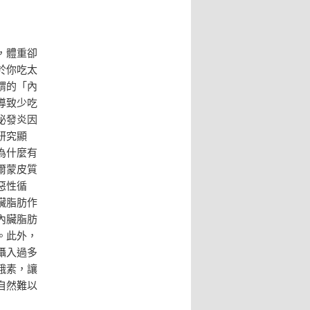
，體重卻
於你吃太
謂的「內
導致少吃
泌發炎因
研究顯
為什麼有
爾蒙皮質
惡性循
臟脂肪作
內臟脂肪
。此外，
攝入過多
餓素，讓
自然難以