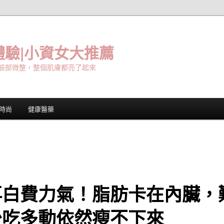
驗|小資女大推薦
臉部微整，整個肌膚都亮了起來
時尚
健康醫藥
再白費力氣！脂肪卡在內臟，
少吃多動依然瘦不下來