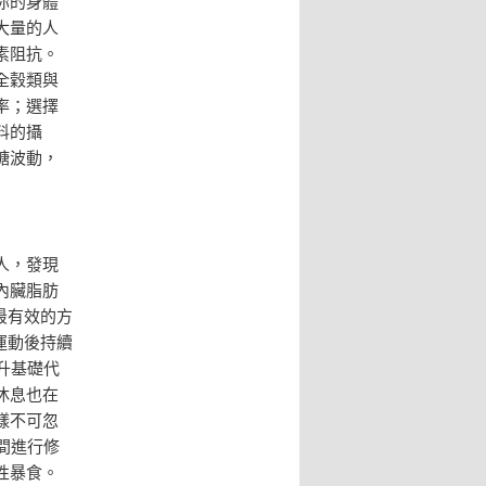
你的身體
大量的人
素阻抗。
全穀類與
率；選擇
料的攝
糖波動，
人，發現
內臟脂肪
最有效的方
運動後持續
升基礎代
休息也在
樣不可忽
間進行修
性暴食。