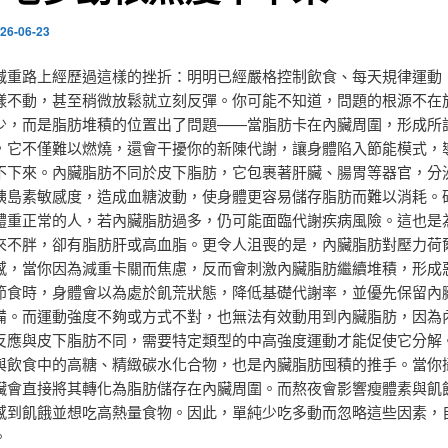
26-06-23
減重路上經歷過這樣的挫折：明明已經嚴格控制飲食、每天規律運動
樣不動，甚至稍微放鬆就立刻反彈。你可能不知道，問題的根源不在
少，而是脂肪堆積的位置出了問題——當脂肪卡在內臟周圍，形成所
，它不僅難以燃燒，還會干擾你的新陳代謝，讓身體陷入節能模式，
不下來。內臟脂肪不同於皮下脂肪，它包裹著肝臟、腸胃等器官，分
胰島素敏感度，造成血糖波動，使身體更容易儲存脂肪而難以消耗。
體重正常的人，若內臟脂肪過多，仍可能面臨代謝疾病風險。這也是
來不胖，卻有脂肪肝或高血脂。更令人沮喪的是，內臟脂肪對壓力荷
感，當你因為減重卡關而焦慮，反而會刺激內臟脂肪繼續堆積，形成
節食時，身體會以為處於飢荒狀態，降低基礎代謝率，並優先保留內
備。而運動強度不夠或方式不對，也無法有效動用到內臟脂肪，因為
反應與皮下脂肪不同，需要特定類型的中高強度運動才能促使它分解
與飲食中的高糖、精緻碳水化合物，也是內臟脂肪囤積的推手。當你
臟會直接將其轉化為脂肪儲存在內臟周圍。而熬夜會影響瘦體素與飢
感到飢餓並想吃高熱量食物。因此，單純少吃多動而忽略這些因素，
。