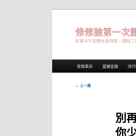
跳
至
主
修修臉第一次體
要
趁著中午短暫休息時間，體驗了
內
容
主
發燒車訊
當鋪金融
流行
要
選
單
文
←
上一篇
章
導
覽
別
你