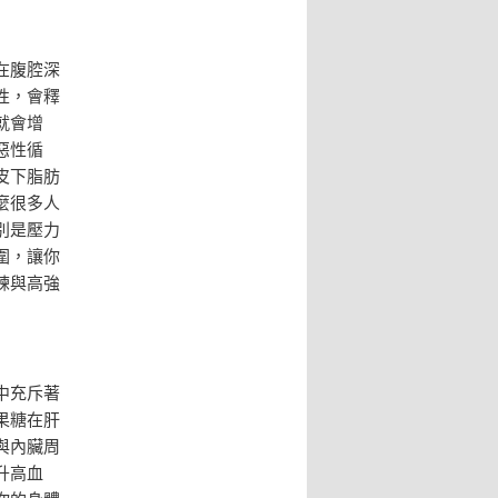
在腹腔深
性，會釋
就會增
惡性循
皮下脂肪
麼很多人
別是壓力
圍，讓你
練與高強
中充斥著
果糖在肝
與內臟周
升高血