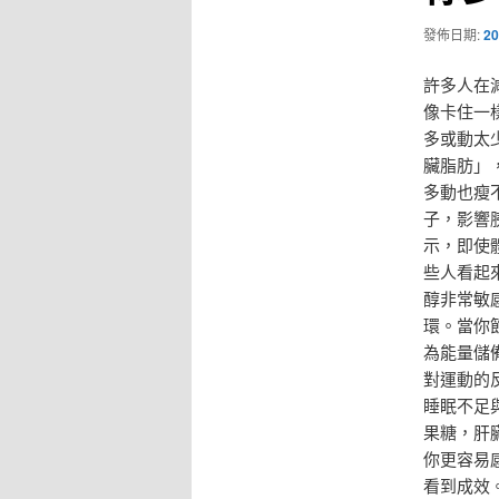
發佈日期:
20
許多人在
像卡住一
多或動太
臟脂肪」
多動也瘦
子，影響
示，即使
些人看起
醇非常敏
環。當你
為能量儲
對運動的
睡眠不足
果糖，肝
你更容易
看到成效