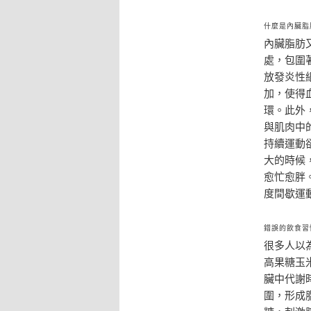
什麼是內臟脂
內臟脂肪
處，包圍
放發炎性
加，使得
環。此外
與肌肉中
持續運動
大的時候
愈忙愈胖
度間歇運
錯誤的飲食習
很多人以
高果糖玉
臟中代謝
圍，形成