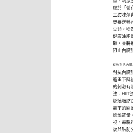
糖，刺激
處於「儲
工甜味劑
想要逆轉
豆類，穩
健康油脂
取，並將
阻止內臟
有效對抗內臟
對抗內臟
體重下降
的刺激有
法。HI
燃燒脂肪
謝率的關
燃燒能量
視。每晚
復與脂肪