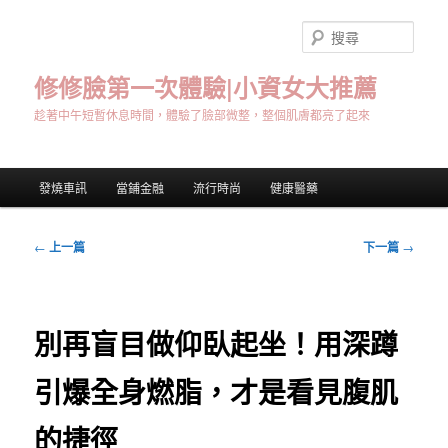
跳
至
搜
主
尋
要
修修臉第一次體驗|小資女大推薦
內
趁著中午短暫休息時間，體驗了臉部微整，整個肌膚都亮了起來
容
主
發燒車訊
當鋪金融
流行時尚
健康醫藥
要
選
單
文
←
上一篇
下一篇
→
章
導
覽
別再盲目做仰臥起坐！用深蹲
引爆全身燃脂，才是看見腹肌
的捷徑