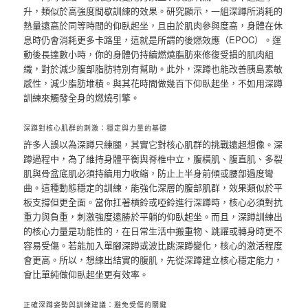
升，類似於高強度間歇訓練的效果。研究顯示，一組深蹲所消耗的
熱量遠高於同等時間的仰臥起坐，且由於肌肉參與度高，身體在休
息時仍會消耗更多卡路里，這就是所謂的後燃效應（EPOC）。運
動後長達數小時，你的身體仍持續燃燒脂肪來修復受損的肌肉組
織，對於減少腹部脂肪特別有幫助。此外，深蹲也能改善胰島素敏
感性，減少脂肪堆積。與其花時間做幾百下仰臥起坐，不如用深蹲
訓練來觸發全身的燃燒引擎。
深蹲對核心肌群的刺激：穩定與力量的基礎
許多人誤以為深蹲只練腿，其實它對核心肌群的挑戰遠超想像。深
蹲過程中，為了維持身體平衡與脊椎中立，腹橫肌、腹直肌、多裂
肌與骨盆底肌必須持續用力收縮，防止上半身前傾或腰部過度彎
曲。這種動態穩定的訓練，能強化深層的腹部肌群，效果類似於平
板支撐但更全面。當你扛著槓鈴或啞鈴進行深蹲時，核心必須對抗
重力與負重，刺激強度遠勝於平躺的仰臥起坐。而且，深蹲訓練出
的核心力量是功能性的，在日常生活中搬重物、跳躍或轉身時更不
容易受傷。若能加入單腳深蹲或波比跳深蹲變化，核心的激活程度
會更高。所以，想練出結實的腹肌，先從深蹲建立核心穩定能力，
會比單純做仰臥起坐更有效率。
正確深蹲姿勢與訓練建議：避免受傷的關鍵