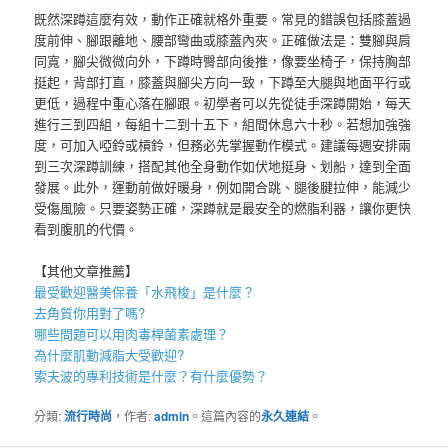
既然深蹲這麼有效，動作正確就格外重要。常見的錯誤包括膝蓋過
度前伸、腳跟離地、腰部彎曲或膝蓋內夾。正確做法是：雙腳與肩
同寬，腳尖微微向外，下蹲時臀部向後推，像要坐椅子，保持胸部
挺起，背部打直，膝蓋與腳尖方向一致，下蹲至大腿與地面平行或
更低，過程中重心落在腳跟。初學者可以先從徒手深蹲開始，每天
進行三到四組，每組十二到十五下，組間休息六十秒。若想加強強
度，可加入啞鈴或槓鈴，但務必先掌握動作模式。建議每週安排兩
到三次深蹲訓練，搭配其他全身動作如伏地挺身、划船，達到全面
發展。此外，運動前做好暖身，例如開合跳、腿後腱拉伸，能減少
受傷風險。只要姿勢正確，深蹲就是最安全的燃脂利器，讓你更快
看到腹肌的代價。
【其他文章推薦】
最受歡迎醫美保養「
水飛梭
」是什麼？
去角質
你用對了嗎?
哪些問題可以用
肉毒桿菌
素處理？
為什麼
肌動減脂
大受歡迎?
索夫波
的專利技術是什麼？有什麼優勢？
分類:
流行時尚
，作者:
admin
。這篇內容的
永久連結
。