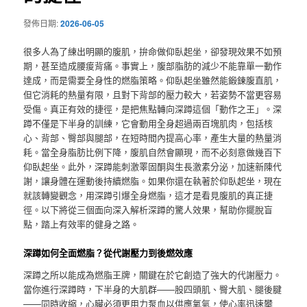
發佈日期:
2026-06-05
很多人為了練出明顯的腹肌，拚命做仰臥起坐，卻發現效果不如預
期，甚至造成腰痠背痛。事實上，腹部脂肪的減少不能靠單一動作
達成，而是需要全身性的燃脂策略。仰臥起坐雖然能鍛鍊腹直肌，
但它消耗的熱量有限，且對下背部的壓力較大，若姿勢不當更容易
受傷。真正有效的捷徑，是把焦點轉向深蹲這個「動作之王」。深
蹲不僅是下半身的訓練，它會動用全身超過兩百塊肌肉，包括核
心、背部、臀部與腿部，在短時間內提高心率，產生大量的熱量消
耗。當全身脂肪比例下降，腹肌自然會顯現，而不必刻意做幾百下
仰臥起坐。此外，深蹲能刺激睪固酮與生長激素分泌，加速新陳代
謝，讓身體在運動後持續燃脂。如果你還在執著於仰臥起坐，現在
就該轉變觀念，用深蹲引爆全身燃脂，這才是看見腹肌的真正捷
徑。以下將從三個面向深入解析深蹲的驚人效果，幫助你擺脫盲
點，踏上有效率的健身之路。
深蹲如何全面燃脂？從代謝壓力到後燃效應
深蹲之所以能成為燃脂王牌，關鍵在於它創造了強大的代謝壓力。
當你進行深蹲時，下半身的大肌群——股四頭肌、臀大肌、腿後腱
——同時收縮，心臟必須更用力泵血以供應氧氣，使心率迅速攀