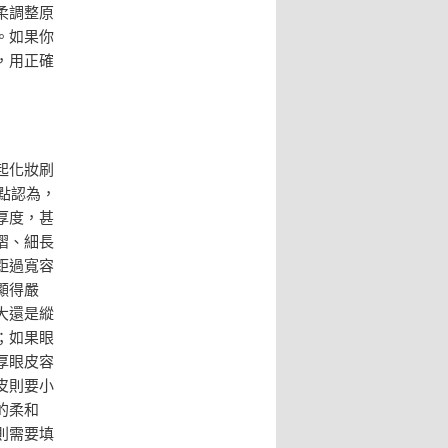
柔調整原
。如果你
，用正確
起化妝刷
點認為，
厚度，甚
褶、細長
距過寬容
顯得嚴
大還是縱
；如果眼
厚眼皮容
皮則要小
的柔和
則需要填