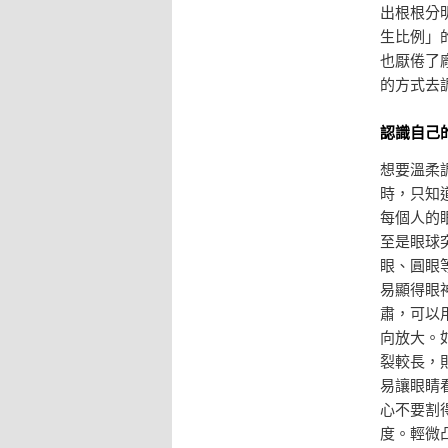
出根根分
生比例」
也厭倦了
的方式去
認識自己
想要溫柔
時，只知
每個人的
至是眼球
眼、圓眼
易顯得眼
肅，可以
向放大。
裂較長，
易讓眼睛
心不要割
度。輕微