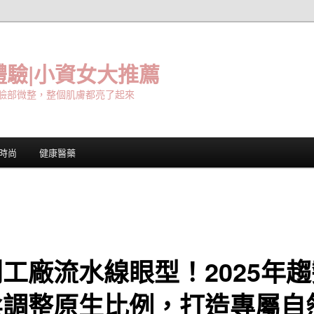
驗|小資女大推薦
臉部微整，整個肌膚都亮了起來
時尚
健康醫藥
工廠流水線眼型！2025年
柔調整原生比例，打造專屬自