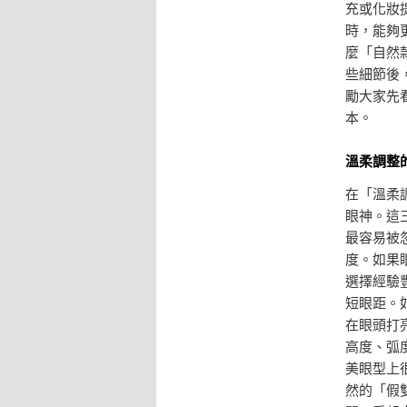
充或化妝
時，能夠
麼「自然
些細節後
勵大家先
本。
溫柔調整
在「溫柔
眼神。這
最容易被
度。如果
選擇經驗
短眼距。
在眼頭打
高度、弧
美眼型上
然的「假