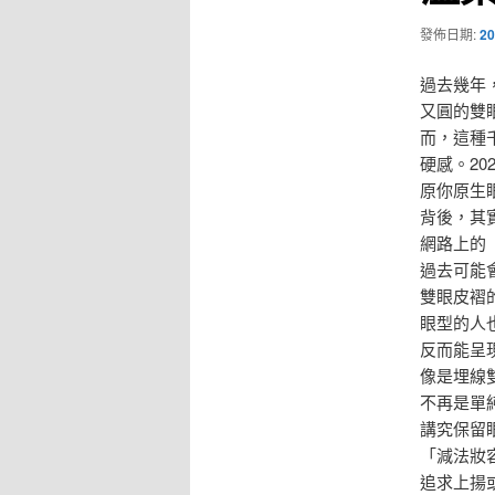
發佈日期:
20
過去幾年
又圓的雙
而，這種
硬感。2
原你原生
背後，其
網路上的
過去可能
雙眼皮褶
眼型的人
反而能呈
像是埋線
不再是單
講究保留
「減法妝
追求上揚