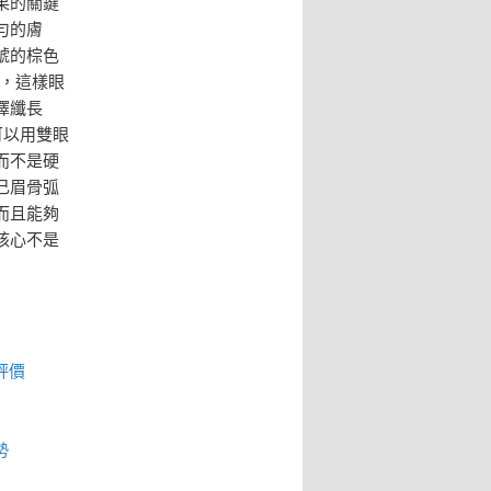
果的關鍵
勻的膚
號的棕色
色，這樣眼
擇纖長
可以用雙眼
而不是硬
己眉骨弧
而且能夠
核心不是
評價
勢