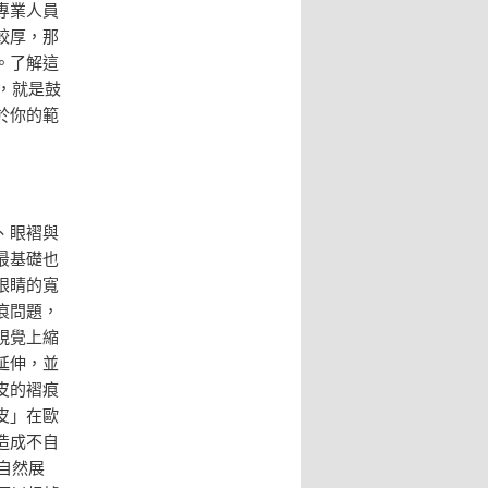
專業人員
較厚，那
。了解這
，就是鼓
於你的範
、眼褶與
最基礎也
眼睛的寬
痕問題，
視覺上縮
延伸，並
皮的褶痕
皮」在歐
造成不自
自然展