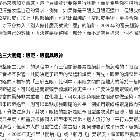
提亮來增加立體感。這些資訊並非要你自行診斷，而是希望你在諮詢
更清楚表達自己的需求。例如，如果你是單眼皮且眼距適中，但眼皮
款雙眼皮」加上「眼部抽脂」可能比單純的「雙眼皮手術」更適合你
，才不會掉入「別人做什麼我就做什麼」的陷阱。2025年的審美趨勢
看懂自己的數據，再決定要調整哪一部分，而不是盲目追求一個不屬
的三大關鍵：眼距、眼褶與眼神
調整原生比例」的過程中，有三個關鍵要素是絕對不能忽略的：眼距
三者相互影響，共同決定了眼型的整體和諧度。首先，眼距的調整是
忽略的。標準的「三庭五眼」比例中，兩眼之間的距離大約等於一隻
眼距過寬，可以透過開眼頭手術讓眼神更集中，但要注意開眼頭的疤
豐富的醫師非常重要；在化妝上，可以用深色眼影在眼頭處做暈染，
如果眼距過窄，則可以重點加強眼尾的拉長，例如用眼線將眼尾微微
亮，分散注意力。其次，眼褶的設計是賦予眼型層次感的靈魂。雙眼
度與長度，都需要根據個人眼型來客製化。過去流行的「平行式雙眼
很適合，但東方人的眼型往往有蒙古褶，如果硬要割成平行式，容易
雙」。2025年更推崇「開扇式」或「新月式」雙眼皮，順著眼型弧度