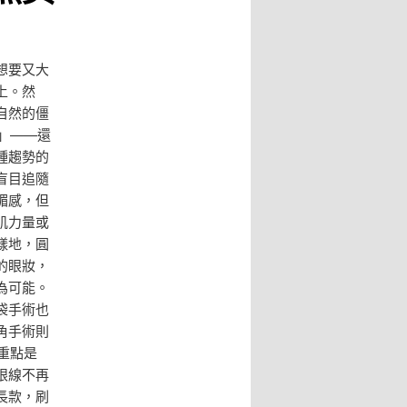
想要又大
上。然
自然的僵
」——還
種趨勢的
盲目追隨
媚感，但
肌力量或
樣地，圓
的眼妝，
為可能。
袋手術也
角手術則
重點是
眼線不再
長款，刷