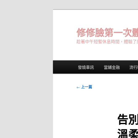
跳
至
主
修修臉第一次體
要
趁著中午短暫休息時間，體驗了
內
容
主
發燒車訊
當鋪金融
流行
要
選
單
文
←
上一篇
章
導
覽
告別
溫