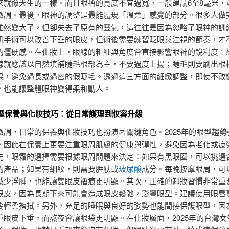
來就像天生的一樣。而且眼褶的寬度不宜過寬，一般建議6至8毫米，
微調。最後，眼神的調整是最能體現「溫柔」感覺的部分。很多人做
雖然變大了，但卻失去了原有的靈氣，這往往是因為忽略了眼神的訓
肌手術可以改善下垂的眼皮，但術後需要練習眨眼與注視的節奏，才
的僵硬感。在化妝上，眼線的粗細與角度會直接影響眼神的銳利度：
線就應該以自然填補睫毛根部為主，不要過度上揚；睫毛則要刷出根
果，避免過長或過密的假睫毛。透過這三方面的細緻調整，即使不改
，也能讓整體眼神變得柔和動人。
年眼型保養與化妝技巧：從日常護理到妝容升級
微調，日常的保養與化妝技巧也扮演著關鍵角色。2025年的眼型趨勢
，因此在保養上更要注重眼周肌膚的健康與彈性，避免因為老化或疲
先，眼霜的選擇需要根據眼周問題來決定：如果有黑眼圈，可以挑選
的產品；如果有細紋，則需要胜肽或
玻尿酸
成分。每晚按摩眼周，可
減少浮腫，也能讓雙眼皮褶痕更明顯。其次，正確的卸妝習慣非常重
眼皮，因為長期下來可能會造成眼皮鬆弛，影響眼型。建議使用眼唇
後輕柔擦拭。另外，充足的睡眠與良好的姿勢也能間接保護眼型，因
重眼皮下垂，而熬夜會讓眼袋更明顯。在化妝層面，2025年的台灣女