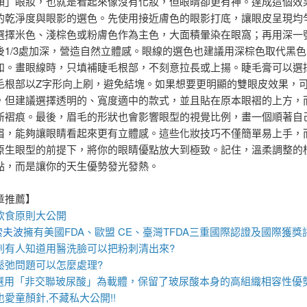
顏」眼妝，也就是看起來像沒有化妝，但眼睛卻更有神。達成這個效
的乾淨度與眼影的選色。先使用接近膚色的眼影打底，讓眼皮呈現均
選擇米色、淺棕色或粉膚色作為主色，大面積暈染在眼窩；再用深一
後1/3處加深，營造自然立體感。眼線的選色也建議用深棕色取代黑
和。畫眼線時，只填補睫毛根部，不刻意拉長或上揚。睫毛膏可以選
毛根部以Z字形向上刷，避免結塊。如果想要更明顯的雙眼皮效果，
，但建議選擇透明的、寬度適中的款式，並且貼在原本眼褶的上方，
新褶痕。最後，眉毛的形狀也會影響眼型的視覺比例，畫一個順著自
眉，能夠讓眼睛看起來更有立體感。這些化妝技巧不僅簡單易上手，
原生眼型的前提下，將你的眼睛優點放大到極致。記住，溫柔調整的
點，而是讓你的天生優勢發光發熱。
章推薦】
飲食原則大公開
索夫波
擁有美國FDA、歐盟 CE、臺灣TFDA三重國際認證及國際獲獎
刺
有人知道用
醫洗臉
可以把
粉刺
清出來?
鬆弛
問題可以怎麼處理?
選用「非交聯玻尿酸」為載體，保留了玻尿酸本身的高組織相容性優
也愛
童顏針
,不藏私大公開!!