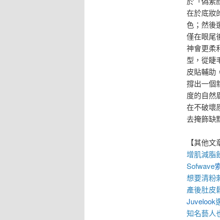
於「偽素
在於底妝
色；然後
僅在眼尾
神會更柔
型，從睫
皮貼輔助
撐出一個
度的自然
在不破壞
去掩飾缺
【其他文
增肌減脂
Sofwave
想要
清粉
產後
肚皮
Juvelook
知名藝人