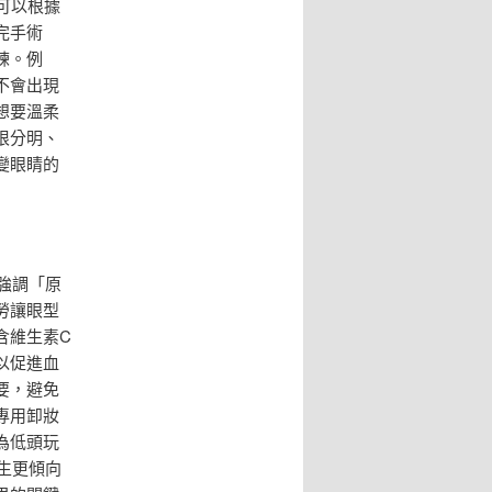
可以根據
完手術
練。例
不會出現
想要溫柔
根分明、
變眼睛的
強調「原
勞讓眼型
含維生素C
以促進血
要，避免
專用卸妝
為低頭玩
生更傾向