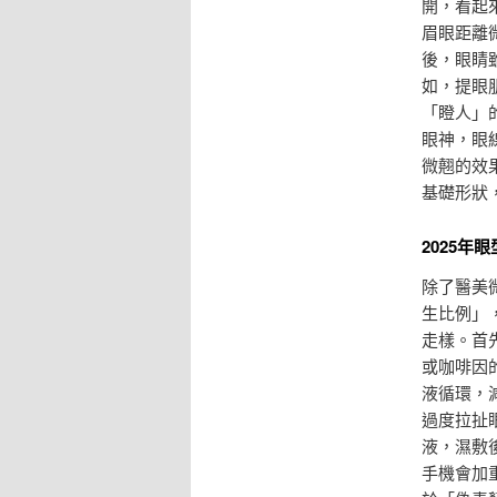
開，看起
眉眼距離
後，眼睛
如，提眼
「瞪人」
眼神，眼
微翹的效
基礎形狀
2025
除了醫美
生比例」
走樣。首
或咖啡因
液循環，
過度拉扯
液，濕敷
手機會加