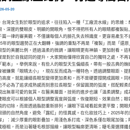
26-05-20
，台灣女生對於眼型的追求，往往陷入一種「工廠流水線」的思維：
眼、深邃的雙眼皮、明顯的開眼角，恨不得把所有人的眼睛都複製貼
千篇一律的審美觀，不僅讓每個人的臉孔失去辨識度，更容易產生不
025年的眼型趨勢正在大翻轉，強調的重點不再是「複製」而是「還原
眼型的美麗比例，透過溫柔的微調，讓眼睛更有神韻、更加耐看。這
實是對於自我認同的提升，大家開始懂得欣賞自己的獨特之處，不再
「範本」。舉例來說，有些人的眼型天生偏細長，帶有一股古典的嫵
會被嫌棄「眼睛太小」，現在反而成為一種特色。透過調整眼距、提
的高度，就能讓細長眼型變得更加柔和，而不是硬要撐開成圓眼。同
也不必為了追求成熟感而刻意拉長眼型，保留圓潤的弧度，搭配輕柔
現出無辜可愛的氣質。在醫美層面，技術的進步也讓「溫柔調整」成
雙眼皮可以根據個人眼型調整寬度與弧度，恢復期短、效果自然；眼
純的切除，而是透過脂肪重新排列，讓眼下區域看起來更平整；開眼
眼頭的自然角度，避免「露紅」的怪異感。在化妝技巧上，2025年的
容」：減少厚重的眼影疊加，用淺色系打底、深色系僅在眼尾加強；
或極粗，而是沿著睫毛根部描繪，讓眼型輪廓更清晰；睫毛膏選擇纖