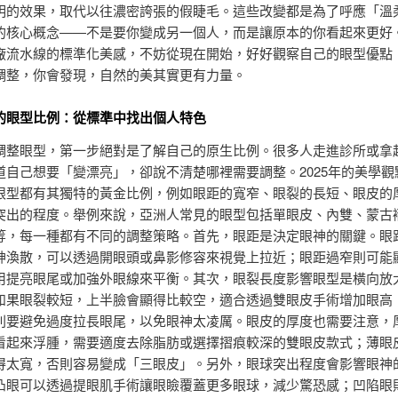
明的效果，取代以往濃密誇張的假睫毛。這些改變都是為了呼應「溫
的核心概念——不是要你變成另一個人，而是讓原本的你看起來更好
廠流水線的標準化美感，不妨從現在開始，好好觀察自己的眼型優點
調整，你會發現，自然的美其實更有力量。
的眼型比例：從標準中找出個人特色
調整眼型，第一步絕對是了解自己的原生比例。很多人走進診所或拿
道自己想要「變漂亮」，卻說不清楚哪裡需要調整。2025年的美學觀
眼型都有其獨特的黃金比例，例如眼距的寬窄、眼裂的長短、眼皮的
突出的程度。舉例來說，亞洲人常見的眼型包括單眼皮、內雙、蒙古
等，每一種都有不同的調整策略。首先，眼距是決定眼神的關鍵。眼
神渙散，可以透過開眼頭或鼻影修容來視覺上拉近；眼距過窄則可能
用提亮眼尾或加強外眼線來平衡。其次，眼裂長度影響眼型是橫向放
如果眼裂較短，上半臉會顯得比較空，適合透過雙眼皮手術增加眼高
則要避免過度拉長眼尾，以免眼神太凌厲。眼皮的厚度也需要注意，
看起來浮腫，需要適度去除脂肪或選擇摺痕較深的雙眼皮款式；薄眼
得太寬，否則容易變成「三眼皮」。另外，眼球突出程度會影響眼神
凸眼可以透過提眼肌手術讓眼瞼覆蓋更多眼球，減少驚恐感；凹陷眼