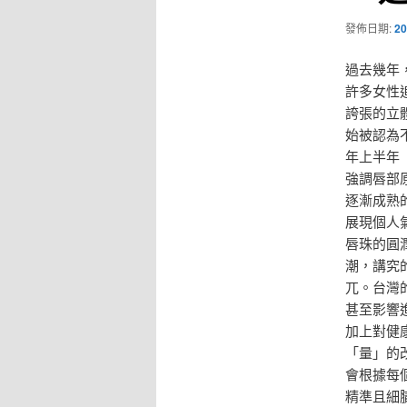
發佈日期:
20
過去幾年
許多女性追
誇張的立
始被認為
年上半年
強調唇部
逐漸成熟
展現個人
唇珠的圓
潮，講究
兀。台灣
甚至影響
加上對健
「量」的
會根據每
精準且細