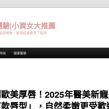
驗|小資女大推薦
臉部微整，整個肌膚都亮了起來
時尚
健康醫藥
歐美厚唇！2025年醫美新寵
這款唇型」，自然柔嫩更受歡