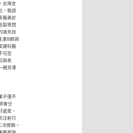
。台灣女
此，唇部
多醫美診
乾裂等問
的填充效
生素B群與
皮膚科醫
不可忽
沉與老
一親芳澤
果不僅不
師會分
好處是，
次注射只
二次修飾。
美專家強