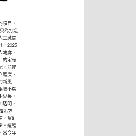
的項目，
，只為打造
人工感開
2025
人輪廓、
」的定義
配，並能
立體度、
的新風
柔順不突
中變長，
加透明，
是追求
植，醫師
型。這種
，當今年