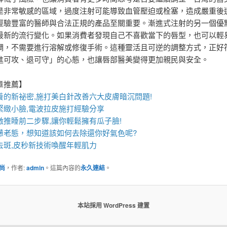
是非常敏感的區域，過度注射可能導致血管壓迫或栓塞，造成嚴重後
經驗豐富的醫師與合法正規的產品至關重要。漸進式注射的另一個優
最新的流行變化。如果消費者發現自己不喜歡當下的唇型，也可以輕
調，不需要進行溶解或修復手術。這種靈活且可逆的調整方式，正好
進可攻、退可守」的心態，也讓唇部醫美變得更加親民與安全。
章推薦】
養的新祕密,施打
美白針
改善六大皮膚暗沉問題!
緊緻小臉,
電波拉皮
施打經驗分享
激推睡前二步驟,讓你輕鬆擁有瓜子臉!
憊老態，想知道該如何去除還你好氣色呢?
斑,
皮秒
新技術喚醒年輕肌力
尚
，作者:
admin
。這篇內容的
永久連結
。
本站採用 WordPress 建置