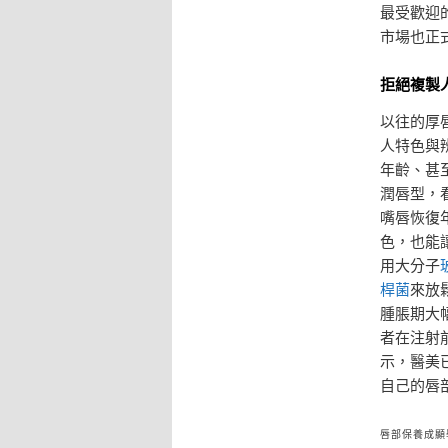
最受歡迎
市場也正
拒絕複製
以往的厚
人特色與
年齡、甚
潤唇型，
嘴唇恢復
色，也能
用大分子
桿菌
來放
腫脹期大
者在注射
示，醫美
自己的唇
唇部保養成顯