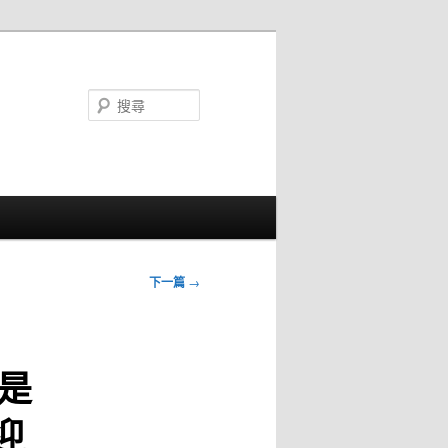
搜
尋
下一篇
→
是
迎