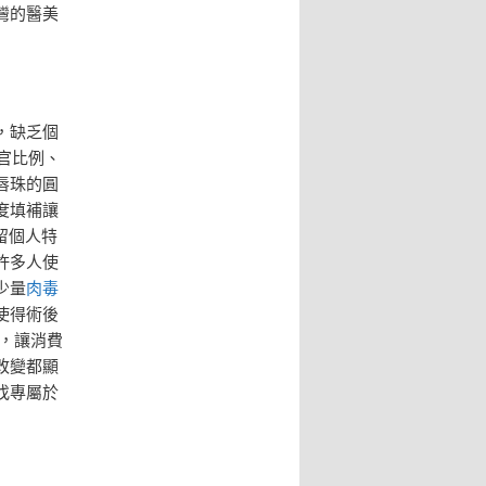
灣的醫美
，缺乏個
官比例、
唇珠的圓
度填補讓
留個人特
許多人使
少量
肉毒
使得術後
，讓消費
改變都顯
找專屬於