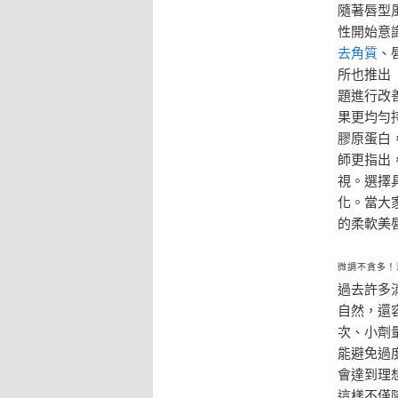
隨著唇型
性開始意
去角質
、
所也推出
題進行改
果更均勻
膠原蛋白
師更指出
視。選擇
化。當大
的柔軟美
微調不貪多！
過去許多
自然，還
次、小劑
能避免過
會達到理
這樣不僅