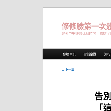
跳
至
主
修修臉第一次體
要
趁著中午短暫休息時間，體驗了
內
容
主
發燒車訊
當鋪金融
流行
要
選
單
文
←
上一篇
章
導
覽
告別
「