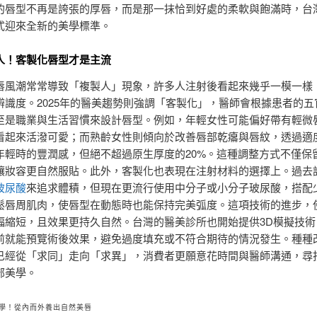
的唇型不再是誇張的厚唇，而是那一抹恰到好處的柔軟與飽滿時，台
式迎來全新的美學標準。
人！客製化唇型才是主流
唇風潮常常導致「複製人」現象，許多人注射後看起來幾乎一模一樣
辨識度。2025年的醫美趨勢則強調「客製化」，醫師會根據患者的五
至是職業與生活習慣來設計唇型。例如，年輕女性可能偏好帶有輕微
看起來活潑可愛；而熟齡女性則傾向於改善唇部乾癟與唇紋，透過適
年輕時的豐潤感，但絕不超過原生厚度的20%。這種調整方式不僅保
讓妝容更自然服貼。此外，客製化也表現在注射材料的選擇上。過去
玻尿酸
來追求體積，但現在更流行使用中分子或小分子玻尿酸，搭配
鬆唇周肌肉，使唇型在動態時也能保持完美弧度。這項技術的進步，
幅縮短，且效果更持久自然。台灣的醫美診所也開始提供3D模擬技術
前就能預覽術後效果，避免過度填充或不符合期待的情況發生。種種
已經從「求同」走向「求異」，消費者更願意花時間與醫師溝通，尋
部美學。
學！從內而外養出自然美唇