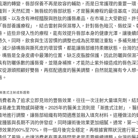
風潮的轉變，唇部保養不再是妝容的輔助，而是日常護理的重要一環
識到，天然紅潤、無唇紋的唇部狀態，才是醫美療程的最佳基底。因
唇膜、以及含有神經醯胺與胜肽的護唇產品，在市場上大受歡迎。許
「唇部養護療程」，結合雷射與保濕導入，針對唇色暗沉、唇紋深、
善。這些非侵入性的療程，能有效提升唇部本身的健康光澤，讓後續
持久。同時，飲食與生活習慣的調整也成為民眾關注重點。多補充維
，減少舔嘴唇與撕死皮的壞習慣，都能讓唇部維持柔嫩狀態。台灣的
，嘴唇是全身皮膚中最薄的位置，缺乏皮脂腺保護，因此防曬與保濕
具有防曬係數的護唇膏，並隨身補擦，才能防止紫外線造成的唇色深
家從源頭照顧好雙唇，再搭配適度的醫美調整，自然就能擁有令人想
唇。
漸進式注射成新趨勢
消費者為了追求立即見效的豐唇效果，往往一次注射大量填充劑，結
容易產生異物感與硬塊。2025年的醫美主流則是「漸進式注射」，醫
量地進行調整，讓唇部組織有時間適應並融入填充材料。這種做法的
度腫脹與長期不消的併發症，同時讓術後效果更加細膩。通常，第一
想效果的60%至70%，待一個月後完全穩定，再根據實際狀況進行第
降低了風險，也讓消費者有更多時間思考是否要繼續調整。台灣的醫