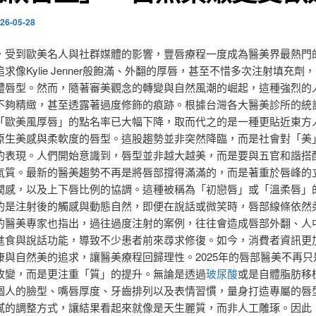
26-05-28
，受到歐美名人與社群媒體的影響，豐唇療程一度成為醫美界最熱門
求像Kylie Jenner般飽滿、外翻的厚唇，甚至不惜多次注射填充劑
體唇型。然而，隨著審美觀念的轉變與自然風潮的崛起，這種強烈的
不夠精緻，甚至透露著過度修飾的痕跡。根據台灣各大醫美診所的統計，
「歐美風厚唇」的點名率已大幅下降，取而代之的是一種更貼近東方
原生美感與柔軟度的唇型。這股趨勢並非突然降臨，而是社會對「美
的表現。人們開始意識到，唇型並非越大越美，而是要與五官和諧搭
氣質。最新的醫美趨勢不再是將唇部撐得滿滿的，而是著重於唇峰的
潤感，以及上下唇比例的協調。這種被稱為「初戀唇」或「溫柔唇」
的是注射後的觸感與動態自然，即便在說話或微笑時，唇部線條依然
的醫美專家也指出，過往過度注射的案例，往往會造成唇部外翻、人
進食與說話功能，導致不少患者前來尋求修復。如今，消費者資訊更
康與自然美的追求，讓醫美療程回歸理性。2025年的唇部醫美不再只
改變，而是更注重「質」的提升。無論是透過
玻尿酸
或是自體脂肪移
個人的臉型、嘴唇厚度、牙齒排列以及表情習慣，量身打造專屬的唇
膩的調整方式，讓結果看起來就像是天生麗質，而非人工雕琢。因此