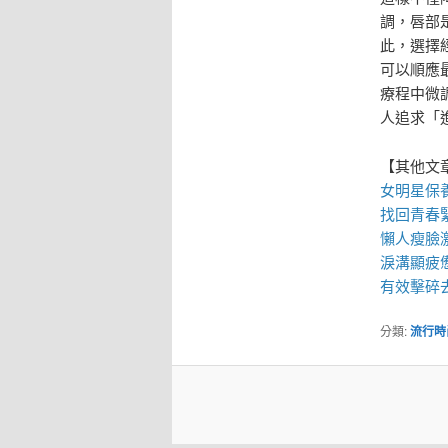
調，唇部
此，選擇
可以順應
療程中微
人追求「
【其他文
女明星保
找回青春
懶人
瘦臉
淚溝
顯疲
有效擊碎去
分類:
流行時