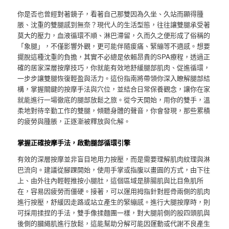
你是否也曾經對著鏡子，看著自己那雙因為久坐、久站而顯得腫
脹、沈重的雙腿感到無奈？現代人的生活型態，往往讓雙腿承受著
莫大的壓力，血液循環不順、淋巴滯留，久而久之便形成了俗稱的
「象腿」，不僅影響外觀，更可能伴隨痠痛、緊繃等不適感。想要
擺脫這種沈重的負擔，其實不必總是依賴昂貴的SPA療程，透過正
確的居家深層按摩技巧，你就能有效地舒緩腿部肌肉、促進循環，
一步步讓雙腿恢復輕盈與活力。這份指南將帶領你深入瞭解腿部結
構，掌握關鍵的按摩手法與穴位，並結合日常保養觀念，讓你在家
就能進行一場徹底的腿部放鬆之旅。從今天開始，用你的雙手，溫
柔地對待辛勤工作的雙腿，傾聽身體的聲音，你會發現，那些累積
的疲勞與腫脹，正逐漸被釋放與化解。
掌握正確按摩手法，啟動腿部循環引擎
有效的深層按摩並非盲目地用力按壓，而是需要理解肌肉紋理與淋
巴流向。建議從腳踝開始，使用手掌或指腹以畫圓的方式，由下往
上、由外往內輕輕推按小腿肚，這個區域是腓腸肌與比目魚肌所
在，容易因疲勞而僵硬。接著，可以運用拇指針對脛骨兩側的肌肉
進行按壓，舒緩因走路或站立產生的緊繃感。進行大腿按摩時，則
可採用揉捏的手法，雙手像揉麵團一樣，對大腿前側的股四頭肌與
後側的膕繩肌進行放鬆，這能幫助分解可能因運動或代謝不良產生