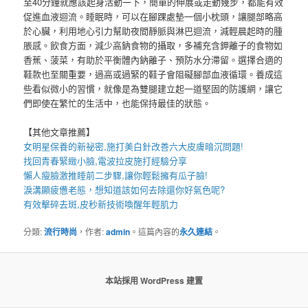
至40分鐘就應該起身活動一下，簡單的伸展或走動幾步，都能有效
促進血液迴流。睡眠時，可以在腳踝處墊一個小枕頭，讓腿部略高
於心臟，利用地心引力幫助夜間靜脈與淋巴迴流，減輕晨起時的腫
脹感。飲食方面，減少高鈉食物的攝取，多補充含鉀離子的食物如
香蕉、菠菜，有助於平衡體內鈉離子、預防水分滯留。選擇合適的
鞋款也至關重要，過高或過緊的鞋子會阻礙腳部血液循環。養成這
些看似微小的習慣，就像是為雙腿建立起一道堅固的防護網，讓它
們即使在繁忙的生活中，也能保持最佳的狀態。
【其他文章推薦】
女明星保養的新祕密,施打
美白針
改善六大皮膚暗沉問題!
找回青春緊緻小臉,
電波拉皮
施打經驗分享
懶人
瘦臉
激推睡前二步驟,讓你輕鬆擁有瓜子臉!
淚溝
顯疲憊老態，想知道該如何去除還你好氣色呢?
有效擊碎去斑,
皮秒
新技術喚醒年輕肌力
分類:
流行時尚
，作者:
admin
。這篇內容的
永久連結
。
本站採用 WordPress 建置