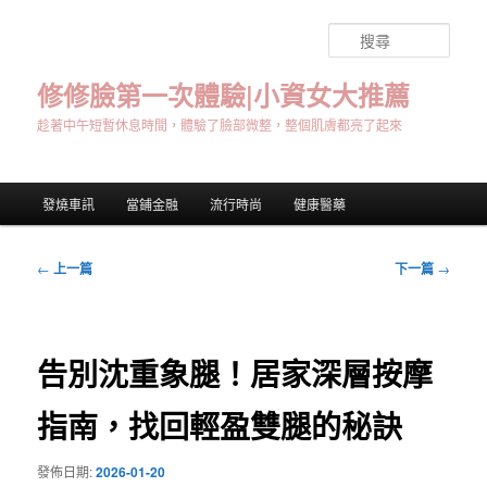
跳
至
搜
主
尋
要
修修臉第一次體驗|小資女大推薦
內
趁著中午短暫休息時間，體驗了臉部微整，整個肌膚都亮了起來
容
主
發燒車訊
當鋪金融
流行時尚
健康醫藥
要
選
單
文
←
上一篇
下一篇
→
章
導
覽
告別沈重象腿！居家深層按摩
指南，找回輕盈雙腿的秘訣
發佈日期:
2026-01-20