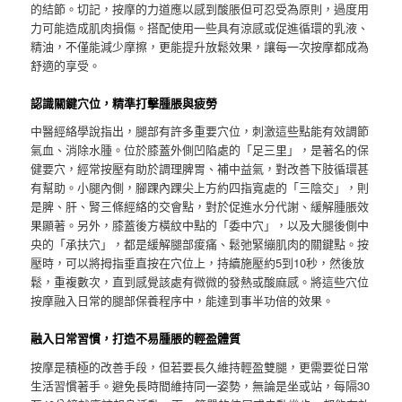
的結節。切記，按摩的力道應以感到酸脹但可忍受為原則，過度用
力可能造成肌肉損傷。搭配使用一些具有涼感或促進循環的乳液、
精油，不僅能減少摩擦，更能提升放鬆效果，讓每一次按摩都成為
舒適的享受。
認識關鍵穴位，精準打擊腫脹與疲勞
中醫經絡學說指出，腿部有許多重要穴位，刺激這些點能有效調節
氣血、消除水腫。位於膝蓋外側凹陷處的「足三里」，是著名的保
健要穴，經常按壓有助於調理脾胃、補中益氣，對改善下肢循環甚
有幫助。小腿內側，腳踝內踝尖上方約四指寬處的「三陰交」，則
是脾、肝、腎三條經絡的交會點，對於促進水分代謝、緩解腫脹效
果顯著。另外，膝蓋後方橫紋中點的「委中穴」，以及大腿後側中
央的「承扶穴」，都是緩解腿部痠痛、鬆弛緊繃肌肉的關鍵點。按
壓時，可以將拇指垂直按在穴位上，持續施壓約5到10秒，然後放
鬆，重複數次，直到感覺該處有微微的發熱或酸麻感。將這些穴位
按摩融入日常的腿部保養程序中，能達到事半功倍的效果。
融入日常習慣，打造不易腫脹的輕盈體質
按摩是積極的改善手段，但若要長久維持輕盈雙腿，更需要從日常
生活習慣著手。避免長時間維持同一姿勢，無論是坐或站，每隔30