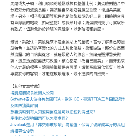
馬尾或丸子頭，利用頭頂的蓬鬆感拉長整體比例；鵝蛋臉則適合中
分或旁分的波浪長髮，讓頭髮自然地沿著臉型垂墜，增加柔美氣
場。另外，帽子與耳環等配件也是修飾臉型的好工具：圓臉適合具
有直線感的帽款（如報童帽）或長形耳環；鵝蛋臉則幾乎可駕馭所
有款式，但避免過於誇張的寬緣帽，以免破壞和諧感。
最後，請記住：美感從來不是複製貼上的產物。當你了解自己的臉
型特色，並透過客製化的方式去強化優點、柔和缺點，那份自然而
然流露出的自信與從容，就是最動人的妝容。無論是選擇醫美微
調，還是透過妝髮技巧改變，核心都是「為自己而美」，而非追求
他人定義的標準。讓圓臉繼續保有可愛，讓鵝蛋臉深化氣質，唯有
專屬於你的客製，才能綻放最耀眼、最不撞臉的自然美。
【其他文章推薦】
增肌減脂
飲食原則大公開
Sofwave
索夫波
擁有美國FDA、歐盟 CE、臺灣TFDA三重國際認證
及國際獲獎評價
想要
清粉刺
有人知道用
醫洗臉
可以把
粉刺
清出來?
產後
肚皮鬆弛
問題可以怎麼處理?
Juvelook
選用「非交聯玻尿酸」為載體，保留了玻尿酸本身的高組
織相容性優勢