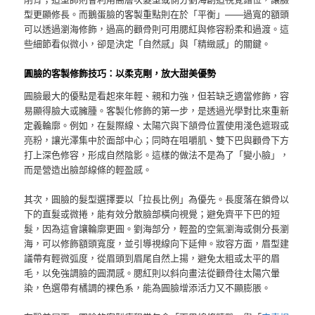
型更顯修長。而鵝蛋臉的客製重點則在於「平衡」——過寬的額頭
可以透過瀏海修飾，過高的顴骨則可用腮紅與修容粉柔和過渡。這
些細節看似微小，卻是決定「自然感」與「精緻感」的關鍵。
圓臉的客製修飾技巧：以柔克剛，放大甜美優勢
圓臉最大的優點是看起來年輕、親和力強，但若缺乏適當修飾，容
易顯得臉大或臃腫。客製化修飾的第一步，是透過光學對比來重新
定義輪廓。例如，在髮際線、太陽穴與下頷骨位置使用淺色遮瑕或
亮粉，讓光澤集中於面部中心；同時在咀嚼肌、雙下巴與顴骨下方
打上深色修容，形成自然陰影。這樣的做法不是為了「變小臉」，
而是營造出臉部線條的輕盈感。
其次，圓臉的髮型選擇要以「拉長比例」為優先。長度落在鎖骨以
下的直髮或微捲，能有效分散臉部橫向視覺；避免齊平下巴的短
髮，因為這會讓輪廓更圓。劉海部分，輕盈的空氣瀏海或側分長瀏
海，可以修飾額頭寬度，並引導視線向下延伸。妝容方面，眉型建
議帶有輕微弧度，從眉頭到眉尾自然上揚，避免太粗或太平的眉
毛，以免強調臉的圓潤感。腮紅則以斜向畫法從顴骨往太陽穴暈
染，色選帶有橘調的裸色系，能為圓臉增添活力又不顯膨脹。