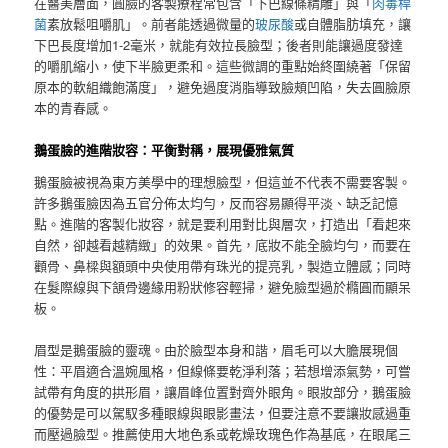
在醫美層面，圓臉的客製療程常包含「下巴線條精雕」與「
肉毒桿
菌
素放鬆咀嚼肌」。前者能透過微量的
玻尿酸
或自體脂肪填充，讓
下巴長度增加1-2毫米，就能有效拉長臉型；後者則能讓過度發達
的嚼肌縮小，使下半臉更柔和。這些微調的重點始終圍繞著「保留
原本的軟組織飽滿度」，避免過度消脂導致臉頰凹陷，失去圓臉原
本的青春感。
鵝蛋臉的進階妝容：平衡對稱，展現優雅氣質
鵝蛋臉被視為東方美學中的理想臉型，但這並不代表不需要客製。
許多鵝蛋臉因為五官分佈太均勻，反而容易顯得平淡、缺乏記憶
點。進階的客製化妝容，就是要利用對比與層次，打造出「看起來
自然，卻越看越精緻」的效果。首先，底妝不能全臉均勻，而要在
顴骨、鼻樑與額頭中央使用帶有珠光的提亮乳，製造立體感；同時
在髮際線與下頷骨邊緣用粉狀修容輕掃，避免臉型過於橢圓而顯呆
板。
眉型是鵝蛋臉的靈魂。由於臉型本身和諧，眉毛可以大膽展現個
性：平眉適合溫婉風格，但線條要乾淨利落；若想增添氣勢，可嘗
試帶有角度的拱形眉，讓眉峰位置對齊外眼角。眼妝部分，鵝蛋臉
的優勢是可以駕馭多種眼線與眼影畫法，但要注意不要讓妝感過重
而壓過臉型。推薦使用大地色系或乾燥玫瑰色作為基底，在眼尾三