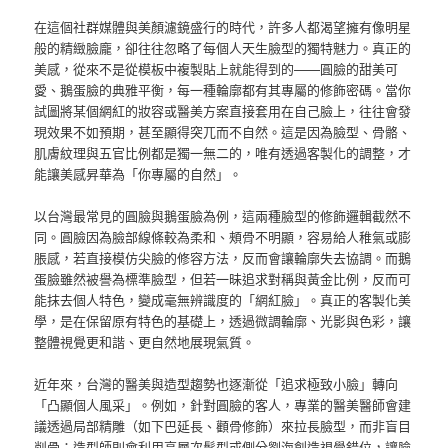
在這個社群媒體與美顏濾鏡盛行的時代，許多人都渴望擁有像明星
般的精緻臉龐，卻往往忽略了每個人天生臉型的獨特魅力。真正的
美感，從來不是從模板中複製貼上就能得到的——圓臉的甜美可
愛、鵝蛋臉的典雅平衡，每一種輪廓都有其專屬的修飾密碼。當你
試圖將某個網紅的妝容或醫美方案直接套用在自己臉上，往往會發
現效果不如預期，甚至顯得突兀而不自然。這是因為臉型、骨骼、
肌膚紋理與五官比例都是獨一無二的，唯有透過客製化的調整，才
能讓美感昇華為「你專屬的自然」。
以台灣最常見的圓臉與鵝蛋臉為例，這兩種臉型的修飾邏輯截然不
同。圓臉因為臉部線條較為柔和、頰骨不明顯，容易給人稚氣或膨
脹感，若直接模仿尖臉的修容方法，反而會讓輪廓失去協調。而鵝
蛋臉雖然被譽為標準臉型，但若一昧追求對稱與黃金比例，反而可
能抹去個人特色，變成毫無辨識度的「網紅臉」。真正的客製化美
學，是在保留原有特色的基礎上，透過微調輪廓、光影與色彩，讓
整體視覺更和諧、更自然地展現氣質。
近年來，台灣的醫美與造型趨勢也逐漸從「追求極致小臉」轉向
「凸顯個人風采」。例如，針對圓臉的客人，專業的醫美醫師會建
議透過局部精雕（如下巴延長、顴骨修飾）來拉長臉型，而非盲目
削骨；造型師則會利用高層次髮型或側分劉海創造視覺錯位，讓臉