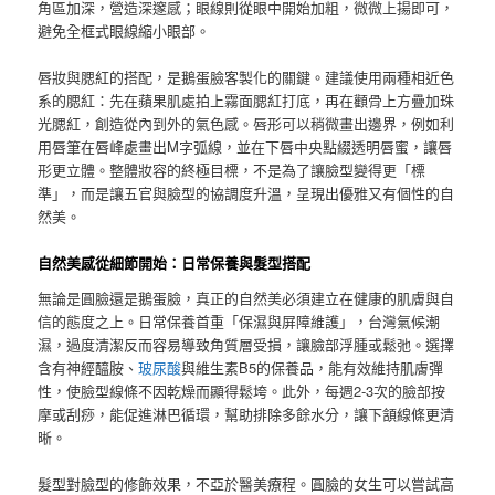
角區加深，營造深邃感；眼線則從眼中開始加粗，微微上揚即可，
避免全框式眼線縮小眼部。
唇妝與腮紅的搭配，是鵝蛋臉客製化的關鍵。建議使用兩種相近色
系的腮紅：先在蘋果肌處拍上霧面腮紅打底，再在顴骨上方疊加珠
光腮紅，創造從內到外的氣色感。唇形可以稍微畫出邊界，例如利
用唇筆在唇峰處畫出M字弧線，並在下唇中央點綴透明唇蜜，讓唇
形更立體。整體妝容的終極目標，不是為了讓臉型變得更「標
準」，而是讓五官與臉型的協調度升溫，呈現出優雅又有個性的自
然美。
自然美感從細節開始：日常保養與髮型搭配
無論是圓臉還是鵝蛋臉，真正的自然美必須建立在健康的肌膚與自
信的態度之上。日常保養首重「保濕與屏障維護」，台灣氣候潮
濕，過度清潔反而容易導致角質層受損，讓臉部浮腫或鬆弛。選擇
含有神經醯胺、
玻尿酸
與維生素B5的保養品，能有效維持肌膚彈
性，使臉型線條不因乾燥而顯得鬆垮。此外，每週2-3次的臉部按
摩或刮痧，能促進淋巴循環，幫助排除多餘水分，讓下頷線條更清
晰。
髮型對臉型的修飾效果，不亞於醫美療程。圓臉的女生可以嘗試高