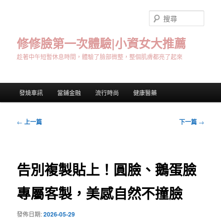
跳
至
搜
主
尋
要
修修臉第一次體驗|小資女大推薦
內
趁著中午短暫休息時間，體驗了臉部微整，整個肌膚都亮了起來
容
主
發燒車訊
當鋪金融
流行時尚
健康醫藥
要
選
單
文
←
上一篇
下一篇
→
章
導
覽
告別複製貼上！圓臉、鵝蛋臉
專屬客製，美感自然不撞臉
發佈日期:
2026-05-29