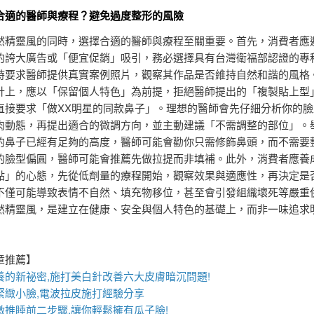
合適的醫師與療程？避免過度整形的風險
然精靈風的同時，選擇合適的醫師與療程至關重要。首先，消費者應
的誇大廣告或「便宜促銷」吸引，務必選擇具有台灣衛福部認證的專
時要求醫師提供真實案例照片，觀察其作品是否維持自然和諧的風格
計上，應以「保留個人特色」為前提，拒絕醫師提出的「複製貼上型
直接要求「做XX明星的同款鼻子」。理想的醫師會先仔細分析你的臉
肉動態，再提出適合的微調方向，並主動建議「不需調整的部位」。
的鼻子已經有足夠的高度，醫師可能會勸你只需修飾鼻頭，而不需要
的臉型偏圓，醫師可能會推薦先做拉提而非填補。此外，消費者應養
點」的心態，先從低劑量的療程開始，觀察效果與適應性，再決定是
不僅可能導致表情不自然、填充物移位，甚至會引發組織壞死等嚴重
然精靈風，是建立在健康、安全與個人特色的基礎上，而非一味追求
章推薦】
養的新祕密,施打
美白針
改善六大皮膚暗沉問題!
緊緻小臉,
電波拉皮
施打經驗分享
激推睡前二步驟,讓你輕鬆擁有瓜子臉!