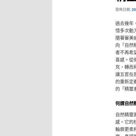
發佈日期:
20
過去幾年
惜多次動
隨著審美
向「自然
者不再希
喜感。從
充，轉而
讓五官在
的重新定
的「精靈
何謂自然
自然精靈
感。它的
輪廓更柔