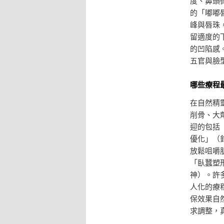
度、鼻頭
的「嘟嘟
峰與唇珠
留適度的
的凹陷感
五官與臉
哪些療程
在自然精
削骨、大
迎的包括
優化」（
放鬆咀嚼
「臥蠶塑
神）。許
人化的療
保效果自
求調整，