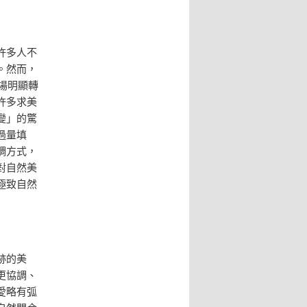
許多人不
。然而，
場明顯轉
許多求美
變」的驚
過量填
調方式，
對自然美
極致自然
跡的美
更協調、
愛略有弧