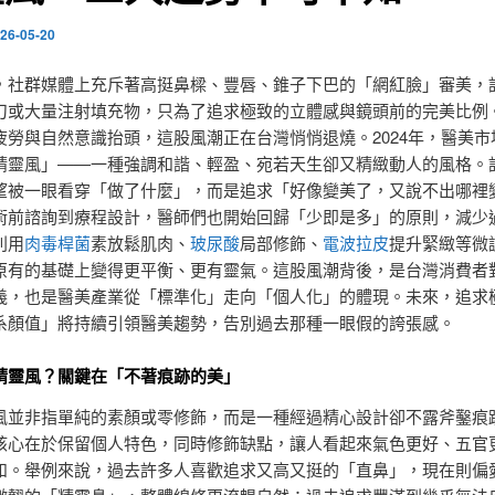
26-05-20
，社群媒體上充斥著高挺鼻樑、豐唇、錐子下巴的「網紅臉」審美，
刀或大量注射填充物，只為了追求極致的立體感與鏡頭前的完美比例
疲勞與自然意識抬頭，這股風潮正在台灣悄悄退燒。2024年，醫美市
精靈風」——一種強調和諧、輕盈、宛若天生卻又精緻動人的風格。
望被一眼看穿「做了什麼」，而是追求「好像變美了，又說不出哪裡
術前諮詢到療程設計，醫師們也開始回歸「少即是多」的原則，減少
利用
肉毒桿菌
素放鬆肌肉、
玻尿酸
局部修飾、
電波拉皮
提升緊緻等微
原有的基礎上變得更平衡、更有靈氣。這股風潮背後，是台灣消費者
義，也是醫美產業從「標準化」走向「個人化」的體現。未來，追求
系顏值」將持續引領醫美趨勢，告別過去那種一眼假的誇張感。
精靈風？關鍵在「不著痕跡的美」
風並非指單純的素顏或零修飾，而是一種經過精心設計卻不露斧鑿痕
核心在於保留個人特色，同時修飾缺點，讓人看起來氣色更好、五官
和。舉例來說，過去許多人喜歡追求又高又挺的「直鼻」，現在則偏