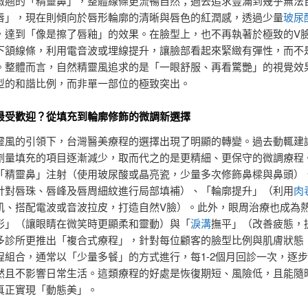
微翹的「精靈鼻」，整體線條更流暢自然；過去追求豐滿到幾乎無法
唇」，現在則傾向於唇形輪廓的清晰與唇色的紅潤感，透過少量
玻尿
，達到「像是擦了唇釉」的效果。在臉型上，也不再執著於極致的V
下頷線條，利用電音波或埋線提升，讓臉部看起來緊緻有彈性，而不
。整體而言，自然精靈風追求的是「一眼舒服、再看驚艷」的視覺效
型的和諧比例，而非單一部位的極致突出。
最受歡迎？從填充到輪廓修飾的微調新選擇
靈風的引領下，台灣醫美療程的選擇出現了明顯的轉變。過去動輒建
劑量填充的項目逐漸減少，取而代之的是更精細、更保守的微調療程
「精靈鼻」注射（使用玻尿酸或晶亮瓷，少量多次修飾鼻樑與鼻頭）
針對唇珠、唇峰及唇周細紋進行局部填補）、「輪廓提升」（利用
肉
肌、搭配電波或音波拉皮，打造自然V臉）。此外，眼周治療也成為
形」（讓眼睛在微笑時更顯柔和靈動）與「
淚溝
撫平」（改善疲態，
多診所更推出「複合式療程」，針對每位顧客的臉型比例與肌膚狀態
程組合，通常以「少量多餐」的方式進行，每1-2個月回診一次，逐
然且不影響日常生活。這類療程的好處是恢復期短、風險低，且能隨
真正實現「動態美」。