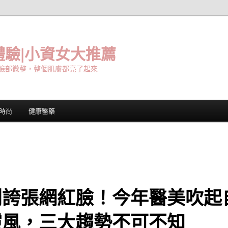
驗|小資女大推薦
臉部微整，整個肌膚都亮了起來
時尚
健康醫藥
別誇張網紅臉！今年醫美吹起
靈風，三大趨勢不可不知