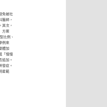
避免被社
科醫師，
。其次，
」方案
型比例、
舉例來
整體加
成「慢慢
否追加。
併發症。
明星範