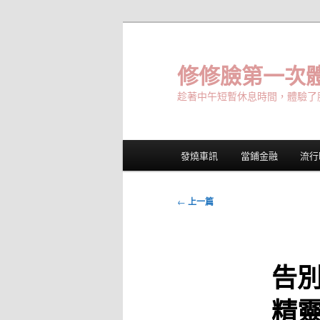
跳
至
主
修修臉第一次體
要
趁著中午短暫休息時間，體驗了
內
容
主
發燒車訊
當鋪金融
流行
要
選
單
文
←
上一篇
章
導
覽
告
精