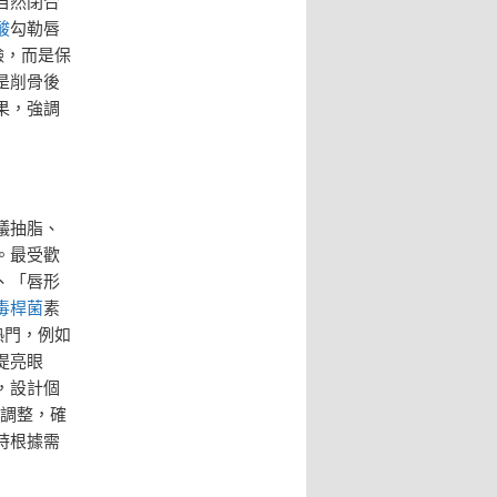
自然閉合
酸
勾勒唇
臉，而是保
是削骨後
果，強調
議抽脂、
。最受歡
、「唇形
毒桿菌
素
熱門，例如
提亮眼
，設計個
步調整，確
時根據需