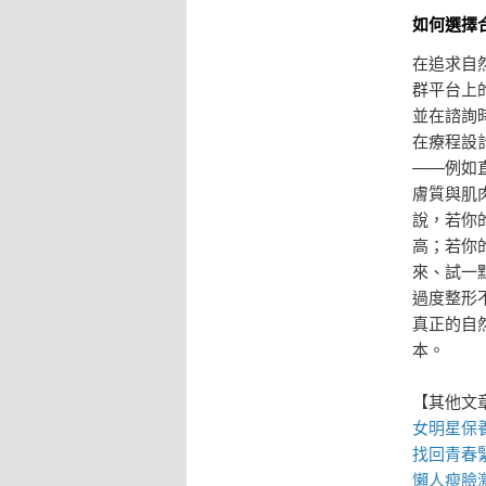
如何選擇
在追求自
群平台上
並在諮詢
在療程設
——例如
膚質與肌
說，若你
高；若你
來、試一
過度整形
真正的自
本。
【其他文
女明星保
找回青春
懶人
瘦臉