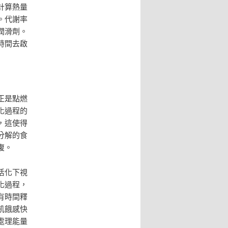
計算熱量
。代謝率
潤滑劑。
時間去啟
正是點燃
化過程的
，這使得
分解的食
復。
活化下視
化過程，
有時間釋
飢餓感快
處理能量