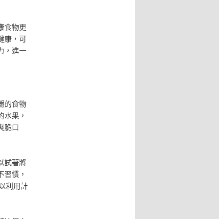
康食物更
健康，可
力，進一
嚼的食物
的水果，
爽脆口
以試著將
不習慣，
可以利用計