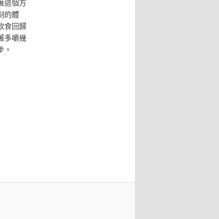
著這個方
刻的體
飲食回歸
著多嚼幾
步。