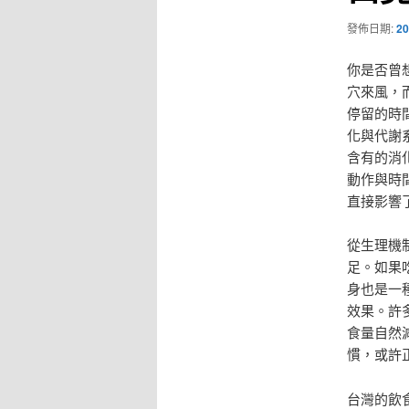
發佈日期:
20
你是否曾
穴來風，
停留的時
化與代謝
含有的消
動作與時
直接影響
從生理機
足。如果
身也是一
效果。許
食量自然
慣，或許
台灣的飲