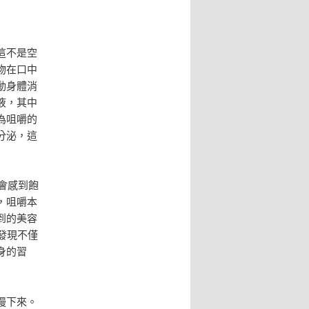
這不是空
物在口中
動身體消
液，其中
為咀嚼的
分泌，這
會感到飽
，咀嚼本
到的美容
發現不僅
身的習
慢下來。