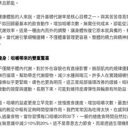
準且節能。
健康體態的人來說，提升基礎代謝率是核心目標之一。與其苦苦尋覓
不如回歸最基本的飲食動作。增加咀嚼次數，無需任何成本，卻能從
代謝效率。這是一種由內而外的調整，讓身體恢復它原本就具備的、
奏。當代謝引擎順暢運轉，不僅體重管理更容易，整體的精力與精神
。
瘦身：咀嚼帶來的雙重驚喜
不僅關乎體內代謝，對於外在容貌也有直接影響。臉部肌肉的規律運
淋巴循環，幫助帶走代謝廢物，減少水腫與暗沉。許多人在實踐細嚼
線條似乎更緊緻，膚色也更為明亮，這正是局部循環改善的證據。咀
被動的按摩與運動，長期下來，可能對維持皮膚彈性與輪廓有所助益
面，咀嚼的益處更是立竿見影。放慢進食速度、增加咀嚼次數，最直
腦的飽足中樞有足夠時間發揮作用。我們常常因為吃得太快，在感到
入過量食物。當你習慣每口咀嚼20到30下，一餐的總進食時間自然拉
在無意識中減少10%到20%。這不是靠意志力節食，而是透過生理機