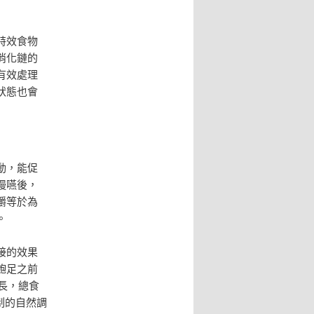
特效食物
消化鏈的
有效處理
狀態也會
動，能促
慢嚥後，
嚼等於為
。
接的效果
飽足之前
長，總食
制的自然調