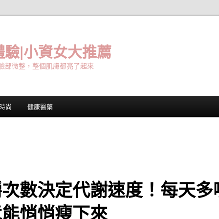
驗|小資女大推薦
臉部微整，整個肌膚都亮了起來
時尚
健康醫藥
嚼次數決定代謝速度！每天多
竟能悄悄瘦下來