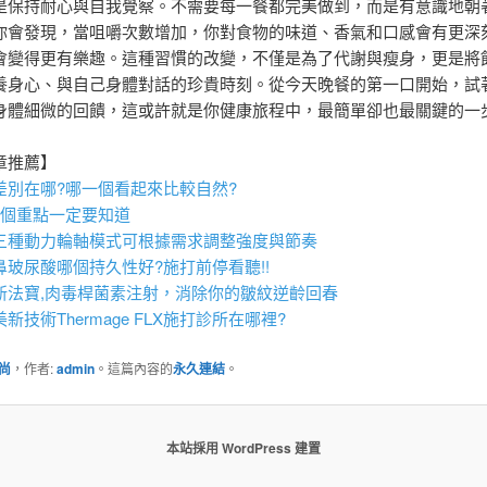
是保持耐心與自我覺察。不需要每一餐都完美做到，而是有意識地朝
你會發現，當咀嚼次數增加，你對食物的味道、香氣和口感會有更深
會變得更有樂趣。這種習慣的改變，不僅是為了代謝與瘦身，更是將
養身心、與自己身體對話的珍貴時刻。從今天晚餐的第一口開始，試
身體細微的回饋，這或許就是你健康旅程中，最簡單卻也最關鍵的一
章推薦】
差別在哪?哪一個看起來比較自然?
6個重點一定要知道
三種動力輪軸模式可根據需求調整強度與節奏
鼻
玻尿酸
哪個持久性好?施打前停看聽!!
法寶,
肉毒桿菌
素注射，消除你的皺紋逆齡回春
美新技術
Thermage FLX
施打診所在哪裡?
尚
，作者:
admin
。這篇內容的
永久連結
。
本站採用 WordPress 建置