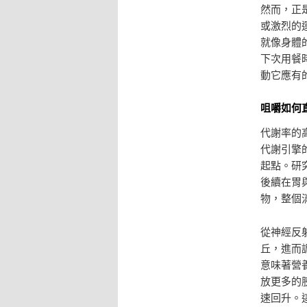
然而，正
或激烈的
就像身體
下次用餐
動它應有
咀嚼如何
代謝率的
代謝引擎
起點。研
後續在胃
物，整個
從神經反
丘，進而
意味著營
放更多的
速回升。