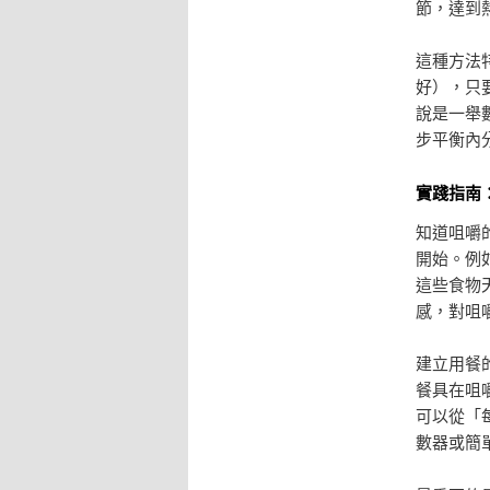
節，達到
這種方法
好），只
說是一舉
步平衡內
實踐指南
知道咀嚼
開始。例
這些食物
感，對咀
建立用餐
餐具在咀
可以從「
數器或簡