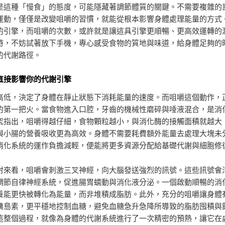
是這種「慢食」的態度，可能隱藏著調節體質的關鍵。不需要複雜的
運動，僅僅是改變咀嚼的習慣，就能從根本影響身體處理能量的方式
的引擎，而咀嚼的次數，或許就是讓這具引擎更順暢、更高效運轉的
時，不妨試著放下手機，專心感受食物的質地與味道，給身體足夠的
的代謝路徑。
直接影響你的代謝引擎
高低，決定了身體在靜止狀態下消耗能量的速度。而咀嚼這個動作，
的第一把火。當食物進入口腔，牙齒的機械性磨碎與唾液混合，是消
究指出，咀嚼得越仔細，食物顆粒越小，與消化酶的接觸面積就越大
與小腸的營養吸收更為高效。身體不需要耗費額外能量去處理大塊未
消化系統的運作負擔減輕，便能將更多資源分配給基礎代謝與細胞修
射來看，咀嚼會刺激三叉神經，向大腦發送強烈的訊號。這些訊號會
調節自律神經系統，促進腸胃蠕動與消化液分泌。一個啟動順暢的消
養能更快被轉化為能量，而非堆積成脂肪。此外，充分的咀嚼讓身體
胰島素，更平穩地控制血糖，避免血糖急升急降所導致的脂肪囤積與
這整個過程，就像為身體的代謝系統進行了一次精密的預熱，讓它在