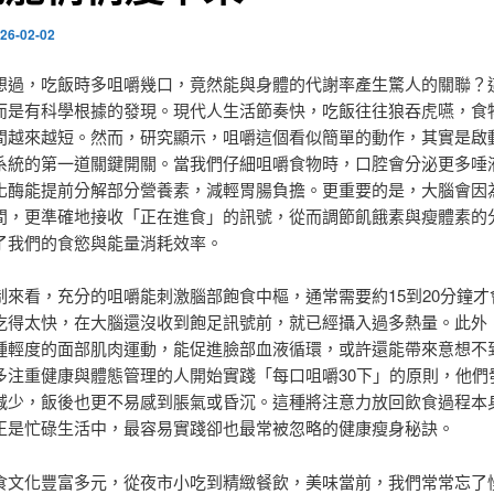
26-02-02
想過，吃飯時多咀嚼幾口，竟然能與身體的代謝率產生驚人的關聯？
而是有科學根據的發現。現代人生活節奏快，吃飯往往狼吞虎嚥，食
間越來越短。然而，研究顯示，咀嚼這個看似簡單的動作，其實是啟
系統的第一道關鍵開關。當我們仔細咀嚼食物時，口腔會分泌更多唾
化酶能提前分解部分營養素，減輕胃腸負擔。更重要的是，大腦會因
間，更準確地接收「正在進食」的訊號，從而調節飢餓素與瘦體素的
了我們的食慾與能量消耗效率。
制來看，充分的咀嚼能刺激腦部飽食中樞，通常需要約15到20分鐘才
吃得太快，在大腦還沒收到飽足訊號前，就已經攝入過多熱量。此外
種輕度的面部肌肉運動，能促進臉部血液循環，或許還能帶來意想不
多注重健康與體態管理的人開始實踐「每口咀嚼30下」的原則，他們
減少，飯後也更不易感到脹氣或昏沉。這種將注意力放回飲食過程本
正是忙碌生活中，最容易實踐卻也最常被忽略的健康瘦身秘訣。
食文化豐富多元，從夜市小吃到精緻餐飲，美味當前，我們常常忘了