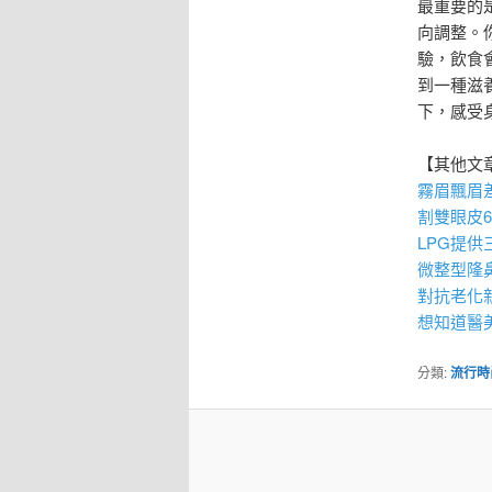
最重要的
向調整。
驗，飲食
到一種滋
下，感受
【其他文
霧眉
飄眉
割雙眼皮
LPG
提供
微整型隆
對抗老化新
想知道醫
分類:
流行時