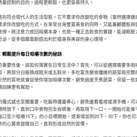
熱量控制的目的，過程更輕鬆，也更容易持久。
特別符合現代人的生活型態。它不要求你改變吃的食物（當然選擇健
要求你改變吃的方式。在享受台灣豐富美食的同時，又能兼顧體態與
數得。將注意力放回咀嚼本身，也是一種正念飲食的實踐，能減輕壓
分泌，從多個層面創造出利於瘦身與美容的身心環境。
：輕鬆提升每日咀嚼次數的秘訣
的重要性後，該如何落實在日常生活中？首先，可以從選擇需要多咀
如，將部分白飯換成糙米或五穀米，多吃富含膳食纖維的蔬菜與完整
天然的質地就會促使你增加咀嚼次數。避免過度烹煮蔬菜，保留一些
嚼訓練更有幫助。
的儀式感也至關重要。吃飯時儘量專心，避免邊看電視或滑手機。可
嚼時放下，直到口中食物完全吞嚥後，再取用下一口。一開始可能會
每口至少咀嚼15下」的小目標開始，逐漸增加到20下、30下。你也
單的心算來提醒自己，直到形成自然的習慣。