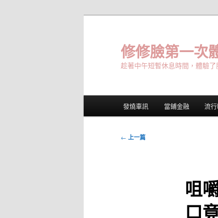
跳
至
主
修修臉第一次體
要
趁著中午短暫休息時間，體驗了
內
容
主
發燒車訊
當鋪金融
流行
要
選
單
文
←
上一篇
章
導
覽
咀
口