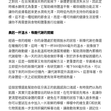
之對抗。在台灣潮濕炎熱的氣候下，身體更容易流失水分，因此定
時補水顯得尤為重要。它幫助維持體溫平衡，確保細胞功能正常，
讓你的皮膚看起來更水潤有光澤，同時從內而外支持你的瘦身目
標。這不是一種短期的節食法，而是一種可持續的健康生活習慣，
讓你不再需要與食物和體重進行拉鋸戰。
晨起一杯溫水，喚醒代謝的開關
經過一夜的睡眠，你的身體處於輕微脫水的狀態，新陳代謝也像還
在暖機的引擎。這時，喝下一杯300到500毫升的溫水，就像按下
身體的啟動鍵。溫水能溫和地刺激腸胃蠕動，幫助清除體內累積的
代謝廢物，為一天的消化吸收做好準備。對於許多有便秘困擾的人
來說，這是一個簡單又有效的緩解方法。更重要的是，早晨補水能
立即提升你的新陳代謝率。有研究顯示，喝下500毫升的水，可以
在接下來的30到40分鐘內，讓代謝率提升高達30%。這意味著，你
的身體從一天之初就開始更有效率地燃燒熱量。
這個習慣還能幫助你區分真正的飢餓感與口渴感。有時我們以為的
飢餓，其實只是身體發出的缺水信號。在吃早餐前先喝水，能讓你
更清楚地感知身體的需求，避免在不清醒的狀態下攝入過多熱量。
你可以嘗試在水中加入一片新鮮的檸檬，檸檬中的維生素C和抗氧
化物質能進一步支持肝臟的解毒功能，讓啟動效果加倍。請記住，