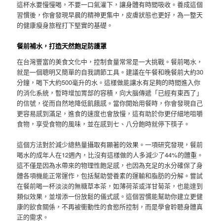
這杯水要慢慢喝，不要一口氣灌下，讓身體有時間吸收。養成這個
習慣後，你會發現早晨的精神更集中，皮膚狀態也更好，為一整天
的健康瘦身旅程打下堅實的基礎。
餐前補水，打造天然飽足防護罩
在台灣豐富的美食文化中，控制食量常常是一大挑戰。餐前喝水，
就是一個聰明又簡單的自我調節工具。建議在午餐和晚餐前大約30
分鐘，喝下大約500毫升的水。這樣做能讓水有足夠的時間進入你
的消化系統，暫時增加胃部的容積，向大腦傳遞「已經有東西了」
的信號，從而自然地降低飢餓感。當你開始用餐時，你會發現自己
更容易感到滿足，進食的速度也會放慢，這有助於你更仔細地咀嚼
食物，享受食物的風味，並在感到七、八分飽時就停下筷子。
這個方法對於減少總熱量攝取有顯著的效果。一項研究發現，餐前
喝水的成年人在12週內，比沒有這樣做的人多減少了44%的體重。
這不僅是因為水帶來的物理性飽足感，也因為充足的水分確保了身
體各項機能正常運作，包括幫助營養素的運輸和脂肪的分解。嘗試
在餐前喝一杯淡淡的無糖草本茶，如薄荷茶或洋甘菊茶，也能達到
類似效果，並增添一份放鬆的儀式感。這個習慣能幫助你建立更健
康的飲食關係，不再被衝動性的食慾所控制，而是學會聆聽身體真
正的需求。