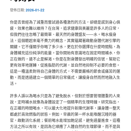
發佈日期:
2026-01-22
你是否曾經為了減重而嘗試過各種激烈的方法，卻總是感到身心俱
疲，效果也難以維持？在台灣，追求健康與美麗是許多人的日常，
但我們往往忽略了最簡單、最天然的身體盟友——水。喝水瘦身
法，這個聽起來毫不費力的概念，其實蘊藏著啟動身體代謝引擎的
關鍵。它不僅關乎你喝了多少水，更在於你選擇在什麼時間點，為
身體補充這份純淨的能量。當你開始有意識地在固定時間補水，你
正在做的，遠不止是解渴。你是在對身體發出明確的信號，幫助它
更有效率地運轉，促進脂肪的代謝，並自然地抑制不必要的食慾。
這是一種溫柔對待自己身體的方式，不需要嚴格的節食或痛苦的運
動，而是透過建立一個簡單的日常儀式，讓瘦身自然而然地融入生
活。
許多人誤以為喝水只是為了避免脫水，但對於想要管理體重的人來
說，定時補水就像為身體設定了一個精準的生理時鐘。研究指出，
在正確的時間喝水，可以最大化地提升新陳代謝率，讓身體一整天
都處於高效燃脂的狀態。例如，早晨的第一杯水能喚醒沉睡的器
官，啟動消化系統；餐前喝水能增加飽足感，避免過量進食。這種
方法之所以有效，是因為它順應了人體自然的生理節律，而不是與