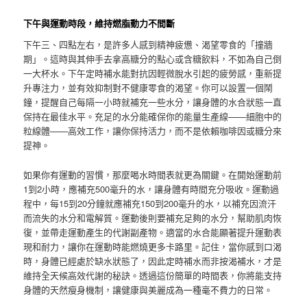
下午與運動時段，維持燃脂動力不間斷
下午三、四點左右，是許多人感到精神疲憊、渴望零食的「撞牆
期」。這時與其伸手去拿高糖分的點心或含糖飲料，不如為自己倒
一大杯水。下午定時補水能對抗因輕微脫水引起的疲勞感，重新提
升專注力，並有效抑制對不健康零食的渴望。你可以設置一個鬧
鐘，提醒自己每隔一小時就補充一些水分，讓身體的水合狀態一直
保持在最佳水平。充足的水分能確保你的能量生產線——細胞中的
粒線體——高效工作，讓你保持活力，而不是依賴咖啡因或糖分來
提神。
如果你有運動的習慣，那麼喝水時間表就更為關鍵。在開始運動前
1到2小時，應補充500毫升的水，讓身體有時間充分吸收。運動過
程中，每15到20分鐘就應補充150到200毫升的水，以補充因流汗
而流失的水分和電解質。運動後則要補充足夠的水分，幫助肌肉恢
復，並帶走運動產生的代謝副產物。適當的水合能顯著提升運動表
現和耐力，讓你在運動時能燃燒更多卡路里。記住，當你感到口渴
時，身體已經處於缺水狀態了，因此定時補水而非按渴補水，才是
維持全天候高效代謝的秘訣。透過這份簡單的時間表，你將能支持
身體的天然瘦身機制，讓健康與美麗成為一種毫不費力的日常。