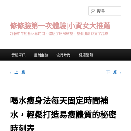
跳
至
搜
主
尋
要
修修臉第一次體驗|小資女大推薦
內
趁著中午短暫休息時間，體驗了臉部微整，整個肌膚都亮了起來
容
主
發燒車訊
當鋪金融
流行時尚
健康醫藥
要
選
單
文
←
上一篇
下一篇
→
章
導
覽
喝水瘦身法每天固定時間補
水，輕鬆打造易瘦體質的秘密
時刻表