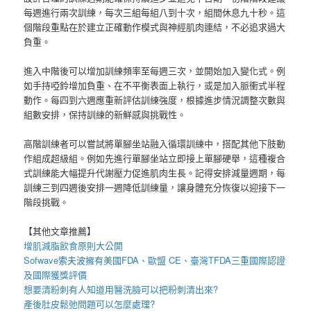
每週進行兩次訓練，每次三組每組八到十次，組間休息九十秒。這
個階段重點在於建立正確動作模式與神經肌肉連結，不必追求過大
負重。
進入中階後可以增加訓練頻率至每週三次，並開始加入變化式。例
如手持啞鈴增加負重、在不平衡表面上執行，或是加入脈衝式半程
動作。每四到六週應重新評估訓練強度，根據進步情況調整次數與
組數安排，保持訓練的新鮮感與挑戰性。
高階訓練者可以嘗試將單腳坐站融入循環訓練中，搭配其他下肢動
作組成超級組。例如先進行單腳坐站立即接上單腳硬舉，這種複合
式訓練能大幅提升代謝壓力促進肌肉生長。記得安排減量週期，每
訓練三到四週後安排一週降低訓練量，讓身體充分恢復以迎接下一
階段挑戰。
【其他文章推薦】
增肌減脂
飲食原則大公開
Sofwave
索夫波
擁有美國FDA、歐盟 CE、臺灣TFDA三重國際認證
及國際獲獎評價
想要
清粉刺
有人知道用
醫洗臉
可以把
粉刺
清出來?
產後
肚皮鬆弛
問題可以怎麼處理?