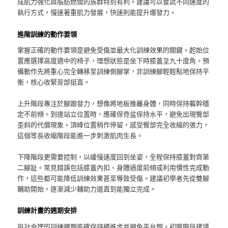
成肌力強化與脂肪燃燒的族群特別有利。建議可以嘗試不同速度的
執行方式，慢速著重肌力發展，快速則能提升爆發力。
進階訓練的動作要領
掌握正確的動作要領是避免受傷並最大化訓練效果的關鍵。起始位
置應選擇高度適中的椅子，理想狀態是坐下時膝蓋呈九十度角。預
備動作先將重心完全轉移至訓練側腳掌，非訓練腳輕輕點地保持平
衡，核心收緊背部挺直。
上升階段專注於腳跟發力，想像將地板推離身體，同時保持軀幹穩
定不前傾。到達站立位置時，應確保骨盆保持水平，避免出現臀部
歪斜的代償現象。頂峰位置稍作停留，感受臀部完全收縮的張力，
這個等長收縮階段能進一步刺激肌肉生長。
下降階段更需要控制，以緩慢速度回到坐姿，全程保持膝蓋對齊第
二腳趾。常見錯誤包括膝蓋內扣、身體過度前傾或利用慣性完成動
作，這些都可能降低訓練效果甚至導致受傷。建議初學者先從雙腳
輔助開始，逐漸減少輔助力道直到能獨立完成。
訓練計畫的週期安排
設計合理的訓練週期能確保持續進步並避免平台期。初階階段建議