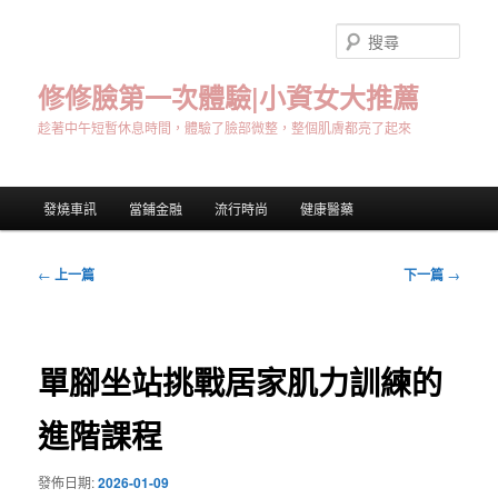
跳
至
搜
主
尋
要
修修臉第一次體驗|小資女大推薦
內
趁著中午短暫休息時間，體驗了臉部微整，整個肌膚都亮了起來
容
主
發燒車訊
當鋪金融
流行時尚
健康醫藥
要
選
單
文
←
上一篇
下一篇
→
章
導
覽
單腳坐站挑戰居家肌力訓練的
進階課程
發佈日期:
2026-01-09