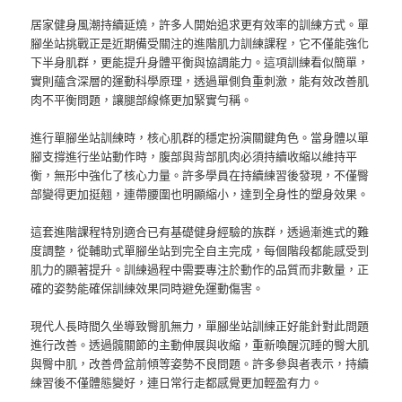
居家健身風潮持續延燒，許多人開始追求更有效率的訓練方式。單
腳坐站挑戰正是近期備受關注的進階肌力訓練課程，它不僅能強化
下半身肌群，更能提升身體平衡與協調能力。這項訓練看似簡單，
實則蘊含深層的運動科學原理，透過單側負重刺激，能有效改善肌
肉不平衡問題，讓腿部線條更加緊實勻稱。
進行單腳坐站訓練時，核心肌群的穩定扮演關鍵角色。當身體以單
腳支撐進行坐站動作時，腹部與背部肌肉必須持續收縮以維持平
衡，無形中強化了核心力量。許多學員在持續練習後發現，不僅臀
部變得更加挺翹，連帶腰圍也明顯縮小，達到全身性的塑身效果。
這套進階課程特別適合已有基礎健身經驗的族群，透過漸進式的難
度調整，從輔助式單腳坐站到完全自主完成，每個階段都能感受到
肌力的顯著提升。訓練過程中需要專注於動作的品質而非數量，正
確的姿勢能確保訓練效果同時避免運動傷害。
現代人長時間久坐導致臀肌無力，單腳坐站訓練正好能針對此問題
進行改善。透過髖關節的主動伸展與收縮，重新喚醒沉睡的臀大肌
與臀中肌，改善骨盆前傾等姿勢不良問題。許多參與者表示，持續
練習後不僅體態變好，連日常行走都感覺更加輕盈有力。