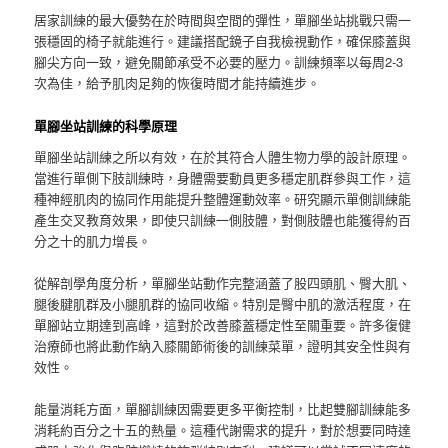
居家訓練的最大優勢在於時間與空間的彈性，單腳坐站挑戰只需一
張穩固的椅子就能進行。建議搭配鏡子自我檢視動作，確保膝蓋與
腳尖方向一致，避免關節承受不必要的壓力。訓練頻率以每周2-3
次為佳，給予肌肉足夠的恢復時間才能持續進步。
單腳坐站訓練的科學原理
單腳坐站訓練之所以有效，在於其符合人體生物力學的設計原理。
當進行單側下肢訓練時，身體需要動員更多穩定肌群參與工作，這
種神經肌肉的協同作用能提升整體運動效率。研究顯示單側訓練能
產生交叉教育效果，即使只訓練一側肢體，對側肢體也能獲得約百
分之十的肌力增長。
從解剖學角度分析，單腳坐站動作完整涵蓋了股四頭肌、臀大肌、
腿後腱肌群及小腿肌群的協同收縮。特別是臀中肌的激活程度，在
單腳站立期達到高峰，這對於改善膝蓋穩定性至關重要。許多復健
治療師也將此動作納入膝關節術後的訓練菜單，證明其安全性與有
效性。
能量消耗方面，單腳訓練因需要更多平衡控制，比起雙腳訓練能多
消耗約百分之十五的熱量。這種代謝需求的提升，對於想要同時達