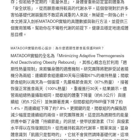
存；但若給予定期的「能量休息」，身體會重新認定當前體重為
「安全狀態」，從而願意維持較高的代謝水平。這個發現對於許多
害怕基礎代謝崩盤而不敢認真減重的人來說，無疑是一劑強心針。
本文將深入剖析MATADOR實驗的具體數據與執行方法，並提供三
個實用策略，幫助你在不犧牲代謝的前提下，健康且穩定地達成體
態目標。
MATADOR實驗的核心設計：為什麼週期性節食能保護RMR？
MATADOR實驗的全名為「Minimizing Adaptive Thermogenesis
And Deactivating Obesity Rebound」，其核心概念在於利用「週
期性熱量限制」來欺騙身體的適應機制。研究團隊將肥胖受試者隨
機分為兩組：連續節食組連續30天每日攝取67%的維持熱量；間歇
節食組則以兩天為一個循環，先嚴格節食兩天（67%熱量），接著
恢復正常進食兩天（100%熱量），重複進行30天。結果顯示，儘
管兩組總熱量攝取相同，間歇組的體重下降量（約6.3公斤）與連
續組（約5.7公斤）並無顯著差異，但間歇組的RMR僅下降了約
1.4%，而連續組下降了約7.8%。更關鍵的是，間歇組的內臟脂肪
減少幅度是連續組的兩倍。研究團隊推測，這是因為週期性的能量
供應中斷了身體「持續節能」的訊號，使甲狀腺激素（T3）與瘦素
水平得以在恢復期回升，從而維持較高的代謝率。簡單來說，當身
體意識到「飢餓只是暫時的」，它就不會貿然調降基礎代謝。這項