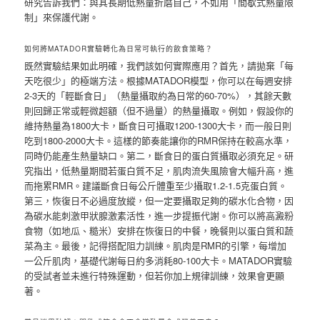
研究告訴我們：與其長期低熱量折磨自己，不如用「間歇式熱量限
制」來保護代謝。
如何將MATADOR實驗轉化為日常可執行的飲食策略？
既然實驗結果如此明確，我們該如何實際應用？首先，請拋棄「每
天吃很少」的極端方法。根據MATADOR模型，你可以在每週安排
2-3天的「輕斷食日」（熱量攝取約為日常的60-70%），其餘天數
則回歸正常或輕微超額（但不過量）的熱量攝取。例如，假設你的
維持熱量為1800大卡，斷食日可攝取1200-1300大卡，而一般日則
吃到1800-2000大卡。這樣的節奏能讓你的RMR保持在較高水準，
同時仍能產生熱量缺口。第二，斷食日的蛋白質攝取必須充足。研
究指出，低熱量期間若蛋白質不足，肌肉流失風險會大幅升高，進
而拖累RMR。建議斷食日每公斤體重至少攝取1.2-1.5克蛋白質。
第三，恢復日不必過度放縱，但一定要攝取足夠的碳水化合物，因
為碳水能刺激甲狀腺激素活性，進一步提振代謝。你可以將高澱粉
食物（如地瓜、糙米）安排在恢復日的中餐，晚餐則以蛋白質和蔬
菜為主。最後，記得搭配阻力訓練。肌肉是RMR的引擎，每增加
一公斤肌肉，基礎代謝每日約多消耗80-100大卡。MATADOR實驗
的受試者並未進行特殊運動，但若你加上規律訓練，效果會更顯
著。