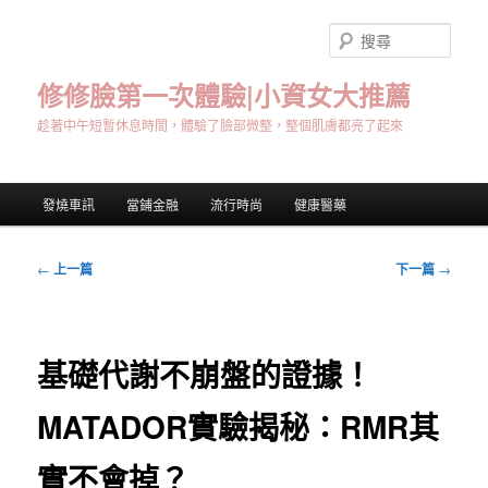
跳
至
搜
主
尋
要
修修臉第一次體驗|小資女大推薦
內
趁著中午短暫休息時間，體驗了臉部微整，整個肌膚都亮了起來
容
主
發燒車訊
當鋪金融
流行時尚
健康醫藥
要
選
單
文
←
上一篇
下一篇
→
章
導
覽
基礎代謝不崩盤的證據！
MATADOR實驗揭秘：RMR其
實不會掉？