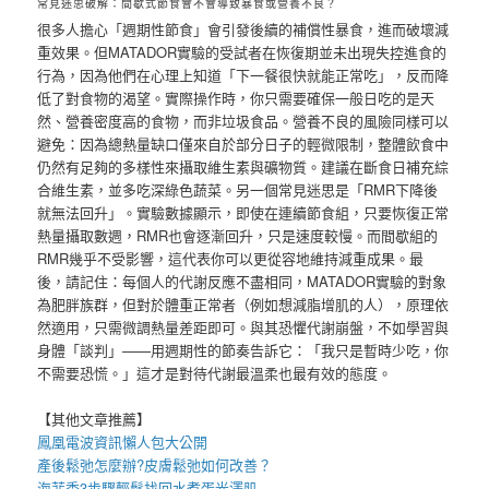
常見迷思破解：間歇式節食會不會導致暴食或營養不良？
很多人擔心「週期性節食」會引發後續的補償性暴食，進而破壞減
重效果。但MATADOR實驗的受試者在恢復期並未出現失控進食的
行為，因為他們在心理上知道「下一餐很快就能正常吃」，反而降
低了對食物的渴望。實際操作時，你只需要確保一般日吃的是天
然、營養密度高的食物，而非垃圾食品。營養不良的風險同樣可以
避免：因為總熱量缺口僅來自於部分日子的輕微限制，整體飲食中
仍然有足夠的多樣性來攝取維生素與礦物質。建議在斷食日補充綜
合維生素，並多吃深綠色蔬菜。另一個常見迷思是「RMR下降後
就無法回升」。實驗數據顯示，即使在連續節食組，只要恢復正常
熱量攝取數週，RMR也會逐漸回升，只是速度較慢。而間歇組的
RMR幾乎不受影響，這代表你可以更從容地維持減重成果。最
後，請記住：每個人的代謝反應不盡相同，MATADOR實驗的對象
為肥胖族群，但對於體重正常者（例如想減脂增肌的人），原理依
然適用，只需微調熱量差距即可。與其恐懼代謝崩盤，不如學習與
身體「談判」——用週期性的節奏告訴它：「我只是暫時少吃，你
不需要恐慌。」這才是對待代謝最溫柔也最有效的態度。
【其他文章推薦】
鳳凰電波
資訊懶人包大公開
產後鬆弛
怎麼辦?
皮膚鬆弛
如何改善？
海菲秀
3步驟輕鬆找回水煮蛋光澤肌