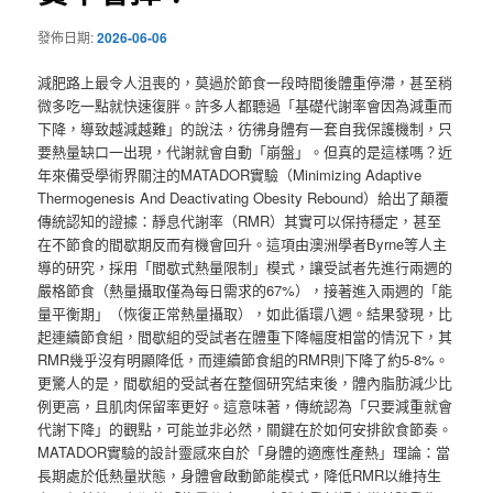
發佈日期:
2026-06-06
減肥路上最令人沮喪的，莫過於節食一段時間後體重停滯，甚至稍
微多吃一點就快速復胖。許多人都聽過「基礎代謝率會因為減重而
下降，導致越減越難」的說法，彷彿身體有一套自我保護機制，只
要熱量缺口一出現，代謝就會自動「崩盤」。但真的是這樣嗎？近
年來備受學術界關注的MATADOR實驗（Minimizing Adaptive
Thermogenesis And Deactivating Obesity Rebound）給出了顛覆
傳統認知的證據：靜息代謝率（RMR）其實可以保持穩定，甚至
在不節食的間歇期反而有機會回升。這項由澳洲學者Byrne等人主
導的研究，採用「間歇式熱量限制」模式，讓受試者先進行兩週的
嚴格節食（熱量攝取僅為每日需求的67%），接著進入兩週的「能
量平衡期」（恢復正常熱量攝取），如此循環八週。結果發現，比
起連續節食組，間歇組的受試者在體重下降幅度相當的情況下，其
RMR幾乎沒有明顯降低，而連續節食組的RMR則下降了約5-8%。
更驚人的是，間歇組的受試者在整個研究結束後，體內脂肪減少比
例更高，且肌肉保留率更好。這意味著，傳統認為「只要減重就會
代謝下降」的觀點，可能並非必然，關鍵在於如何安排飲食節奏。
MATADOR實驗的設計靈感來自於「身體的適應性產熱」理論：當
長期處於低熱量狀態，身體會啟動節能模式，降低RMR以維持生