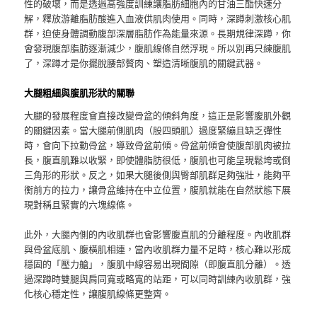
性的破壞，而是透過高強度訓練讓脂肪細胞內的甘油三酯快速分
解，釋放游離脂肪酸進入血液供肌肉使用。同時，深蹲刺激核心肌
群，迫使身體調動腹部深層脂肪作為能量來源。長期規律深蹲，你
會發現腹部脂肪逐漸減少，腹肌線條自然浮現。所以別再只練腹肌
了，深蹲才是你擺脫腰部贅肉、塑造清晰腹肌的關鍵武器。
大腿粗細與腹肌形狀的關聯
大腿的發展程度會直接改變骨盆的傾斜角度，這正是影響腹肌外觀
的關鍵因素。當大腿前側肌肉（股四頭肌）過度緊繃且缺乏彈性
時，會向下拉動骨盆，導致骨盆前傾。骨盆前傾會使腹部肌肉被拉
長，腹直肌難以收緊，即使體脂肪很低，腹肌也可能呈現鬆垮或倒
三角形的形狀。反之，如果大腿後側與臀部肌群足夠強壯，能夠平
衡前方的拉力，讓骨盆維持在中立位置，腹肌就能在自然狀態下展
現對稱且緊實的六塊線條。
此外，大腿內側的內收肌群也會影響腹直肌的分離程度。內收肌群
與骨盆底肌、腹橫肌相連，當內收肌群力量不足時，核心難以形成
穩固的「壓力艙」，腹肌中線容易出現間隙（即腹直肌分離）。透
過深蹲時雙腿與肩同寬或略寬的站距，可以同時訓練內收肌群，強
化核心穩定性，讓腹肌線條更整齊。