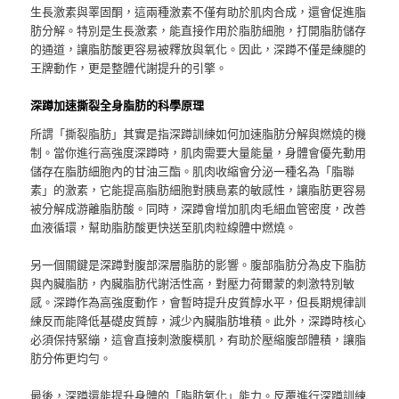
生長激素與睪固酮，這兩種激素不僅有助於肌肉合成，還會促進脂
肪分解。特別是生長激素，能直接作用於脂肪細胞，打開脂肪儲存
的通道，讓脂肪酸更容易被釋放與氧化。因此，深蹲不僅是練腿的
王牌動作，更是整體代謝提升的引擎。
深蹲加速撕裂全身脂肪的科學原理
所謂「撕裂脂肪」其實是指深蹲訓練如何加速脂肪分解與燃燒的機
制。當你進行高強度深蹲時，肌肉需要大量能量，身體會優先動用
儲存在脂肪細胞內的甘油三酯。肌肉收縮會分泌一種名為「脂聯
素」的激素，它能提高脂肪細胞對胰島素的敏感性，讓脂肪更容易
被分解成游離脂肪酸。同時，深蹲會增加肌肉毛細血管密度，改善
血液循環，幫助脂肪酸更快送至肌肉粒線體中燃燒。
另一個關鍵是深蹲對腹部深層脂肪的影響。腹部脂肪分為皮下脂肪
與內臟脂肪，內臟脂肪代謝活性高，對壓力荷爾蒙的刺激特別敏
感。深蹲作為高強度動作，會暫時提升皮質醇水平，但長期規律訓
練反而能降低基礎皮質醇，減少內臟脂肪堆積。此外，深蹲時核心
必須保持緊繃，這會直接刺激腹橫肌，有助於壓縮腹部體積，讓脂
肪分佈更均勻。
最後，深蹲還能提升身體的「脂肪氧化」能力。反覆進行深蹲訓練