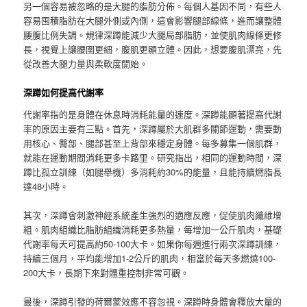
另一個容易被忽略的是大腿的脂肪分佈。每個人基因不同，有些人
容易囤積脂肪在大腿外側或內側，這會影響腿部線條，進而讓整體
腰腹比例失調。規律深蹲能減少大腿局部脂肪，並使肌肉線條更修
長，視覺上讓腰圍更細，腹肌更顯立體。因此，想要腹肌漂亮，先
從改善大腿力量與柔軟度開始。
深蹲如何提高代謝率
代謝率指的是身體在休息時消耗能量的速度。深蹲能顯著提高代謝
率的原因主要有三點。首先，深蹲屬於大肌群多關節運動，需要動
用核心、臀部、腿部甚至上背部來穩定身體。每多募集一個肌群，
就能在運動期間消耗更多卡路里。研究指出，相同的運動時間，深
蹲比孤立訓練（如腿舉機）多消耗約30%的能量，且能持續燃脂長
達48小時。
其次，深蹲會刺激神經系統產生強烈的適應反應，促使肌肉纖維增
粗。肌肉組織比脂肪組織消耗更多熱量，每增加一公斤肌肉，基礎
代謝率每天可提高約50-100大卡。如果你每週進行兩次深蹲訓練，
持續三個月，平均能增加1-2公斤的肌肉，相當於每天多燃燒100-
200大卡，長期下來對體重控制非常可觀。
最後，深蹲引發的荷爾蒙效應不容忽視。深蹲時身體會釋放大量的