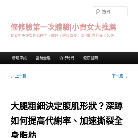
跳
至
搜
主
尋
要
修修臉第一次體驗|小資女大推薦
內
趁著中午短暫休息時間，體驗了臉部微整，整個肌膚都亮了起來
容
主
發燒車訊
當鋪金融
流行時尚
健康醫藥
要
選
單
文
←
上一篇
下一篇
→
章
導
覽
大腿粗細決定腹肌形狀？深蹲
如何提高代謝率、加速撕裂全
身脂肪