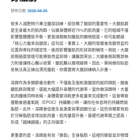
發佈日期:
2026-06-05
很多人減肥時只專注腹部訓練，卻忽略了腿部的重要性。大腿肌群
是全身最大的肌肉群，佔據身體將近70%的肌肉量，它的粗細不僅
影響整體體態平衡，更直接關聯到腹肌的顯現程度。你可能聽過
「核心力量來自腿部」這句話，事實上，大腿的發展會改變骨盆的
位置與脊柱的穩定性，進而影響腹肌的形狀與對稱性。例如，大腿
前側過度發達可能導致骨盆前傾，讓腹部突出；大腿後側與臀部無
力則會讓核心難以收緊，腹肌難以展現線條。因此，單純做仰臥起
坐無法真正練出漂亮腹肌，你需要將大腿訓練納入計畫。
深蹲作為多關節複合動作，不僅能全面刺激腿部的股四頭肌、腿後
腱肌群與臀部，還能大幅提升身體的代謝率。當你做深蹲時，大量
肌肉纖維同時收縮，身體需要消耗更多能量來完成動作，這會導致
運動後過量氧耗（EPOC）持續數小時，讓你在休息時仍持續燃燒
脂肪。此外，深蹲會促進生長激素與睪固酮分泌，這些荷爾蒙有助
於分解脂肪並增加肌肉量。肌肉量提升後，基礎代謝率隨之提高，
形成「越練越瘦」的正向循環。
更重要的是，深蹲能有效「撕裂」全身脂肪。這裡的撕裂並非物理