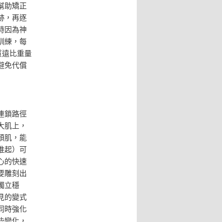
幫助矯正
跡，再逐
時因為神
訓練，每
質遠比重量
避免代償
連鎖路徑
大肌上，
頭肌，能
推起）可
心的快速
要雕刻出
獨立穩
見的變式
同時強化
些變化，