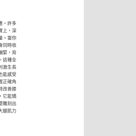
應。許多
實上，深
量。當你
會同時收
繃緊，背
。這種全
刺激生長
也能感受
握正確角
時改善膝
，它能矯
要雕刻出
大腿肌力