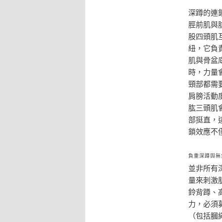
深蹲的連
脛前肌與
股四頭肌
紐，它負
肌與骨盆
時，力量
頸部都需
肩膀活動
肱三頭肌
部挺直，
鎖效應不
負重深蹲與無
並非所有
量來刺激
鈴背蹲、
力，必須
（包括膕