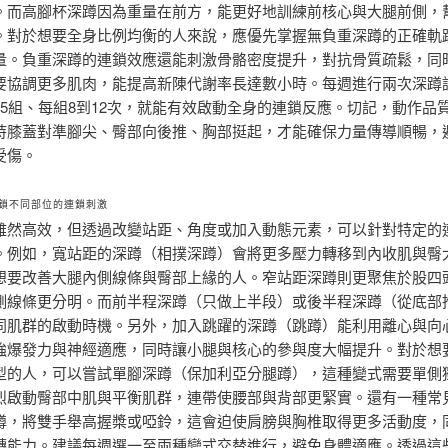
。而高腳杯深蹲因為重量在前方，能更好地訓練前核心與大腿前側，
。對於想要全身比例均衡的人來說，應優先掌握無負重深蹲的正確軌
量。負重深蹲的連鎖效應還能刺激骨骼密度提升，對抗骨質疏鬆，同
要協調更多肌肉，能提高新陳代謝率長達數小時。每週進行兩次深蹲
到5組、每組8到12次，就能有效啟動全身的連鎖反應。切記，動作品
持膝蓋對準腳尖、臀部向後推、胸部挺起，才能確保力量傳導順暢，
受傷。
鎖不同部位的連鎖刺激
雖然高效，但透過改變站距、角度或加入動態元素，可以針對特定的
。例如，寬站距的深蹲（相撲深蹲）會將更多壓力轉移到內收肌與臀
想要改善大腿內側線條與臀部上緣的人。窄站距深蹲則更聚焦於股四
側線條更分明。而前半程深蹲（只做上半段）或後半程深蹲（從底部
同肌群的啟動時機。另外，加入跳躍的深蹲（跳蹲）能利用離心與向
強爆發力與神經適應，同時讓小腿與核心的參與度大幅提升。對於想
型的人，可以嘗試單腳深蹲（保加利亞分腿蹲），這種變式需要單側
烈啟動臀部中肌與平衡肌群，連帶使腰部與背部更緊實。還有一種常
蹲，將雙手舉高握槳或啞鈴，這會迫使肩膀與胸椎取得更多活動度，
轉能力。建議每週選一至兩種變式交替進行，避免身體適應。透過這