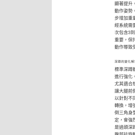
顯著提升
動作姿勢
步增加重
經系統需
次包含3
重要，保
動作導致
深蹲的變化解
標準深蹲
進行強化
尤其適合
讓大腿前
以針對不
轉換，增
倒三角身
定，會強
是過頭深
腹部抗旋