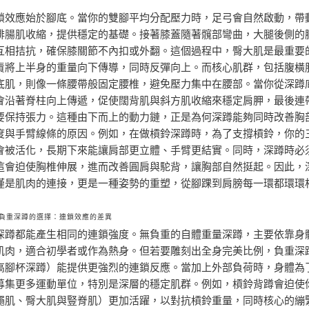
鎖效應始於腳底。當你的雙腳平均分配壓力時，足弓會自然啟動，帶
腓腸肌收縮，提供穩定的基礎。接著膝蓋隨著髖部彎曲，大腿後側的
互相拮抗，確保膝關節不內扣或外翻。這個過程中，臀大肌是最重要
責將上半身的重量向下傳導，同時反彈向上。而核心肌群，包括腹橫
底肌，則像一條腰帶般固定腰椎，避免壓力集中在腰部。當你從深蹲
會沿著脊柱向上傳遞，促使闊背肌與斜方肌收縮來穩定肩胛，最後連
要保持張力。這種由下而上的動力鏈，正是為何深蹲能夠同時改善胸
度與手臂線條的原因。例如，在做槓鈴深蹲時，為了支撐槓鈴，你的
會被活化，長期下來能讓肩部更立體、手臂更結實。同時，深蹲時必
這會迫使胸椎伸展，進而改善圓肩與駝背，讓胸部自然挺起。因此，
僅是肌肉的連接，更是一種姿勢的重塑，從腳踝到肩膀每一環都環環
負重深蹲的選擇：連鎖效應的差異
深蹲都能產生相同的連鎖強度。無負重的自體重量深蹲，主要依靠身
肌肉，適合初學者或作為熱身。但若要雕刻出全身完美比例，負重深
高腳杯深蹲）能提供更強烈的連鎖反應。當加上外部負荷時，身體為
募集更多運動單位，特別是深層的穩定肌群。例如，槓鈴背蹲會迫使
繩肌、臀大肌與豎脊肌）更加活躍，以對抗槓鈴重量，同時核心的繃