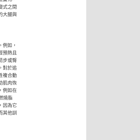
變式之間
的大腿與
。例如，
經預熱且
箭步或臀
。對於追
性複合動
助肌肉恢
，例如在
燃燒脂
，因為它
而其他訓