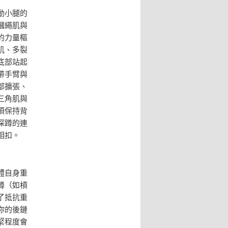
動小腿的
膕繩肌與
的力量樞
肌、多裂
底部站起
帶手臂與
部擴張、
三角肌與
須保持背
深蹲的連
相扣。
體自身重
蹲（如槓
了抵抗重
你的後鏈
緊程度會