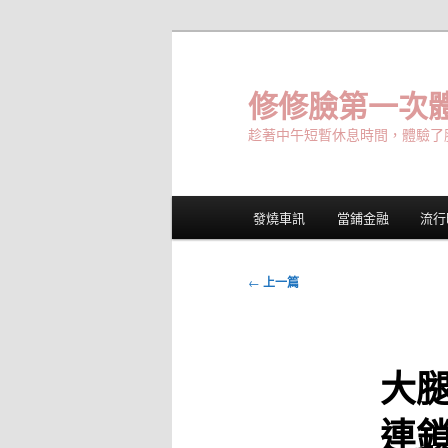
跳
至
主
修修臉第一次體
要
趁著中午短暫休息時間，體驗了
內
容
主
發燒車訊
當鋪金融
流行
要
選
單
文
←
上一篇
章
導
覽
大
連