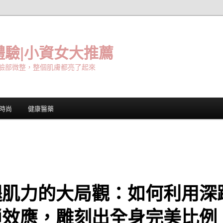
驗|小資女大推薦
臉部微整，整個肌膚都亮了起來
時尚
健康醫藥
腿肌力的大局觀：如何利用深
鎖效應，雕刻出全身完美比例