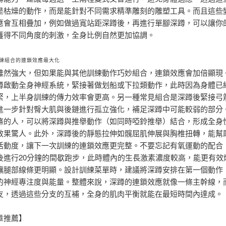
是枯燥的動作，而是能針對不同需求精準雕刻的雕塑工具。而且這些
應會互相疊加，例如做過寬站距深蹲後，再進行單腳深蹲，可以讓你
獲得不同角度的刺激，全身比例自然更加協調。
練組合的連鎖效應最大化
雖然強大，但如果能與其他訓練動作巧妙組合，連鎖效應會加倍顯現
蹲啟動全身神經系統，緊接著做划船或下拉類動作，此時因為身體已
緊，上半身訓練的傳力效率會更高。另一種常見組合是深蹲後緊接弓
進一步針對臀大肌與後鏈進行孤立強化，補足深蹲中可能較弱的部分
條的人，可以將深蹲與推舉動作（如同時啞鈴推舉）結合，形成全身
效果驚人。此外，深蹲後的靜態拉伸如髖屈肌伸展與胸椎扭轉，能幫
活動度，讓下一次訓練的連鎖效應更完整。不要忘記有氧運動的配合
後進行20分鐘的間歇跑步，此時體內的生長激素濃度較高，能更有效
讓腿部線條更明顯。設計訓練菜單時，建議將深蹲安排在第一個動作
的神經專注度與能量。整體來說，深蹲的連鎖效應就像一條主幹線，
支，透過這些分支的互補，全身的肌肉平衡就能在最短時間內達成。
章推薦】