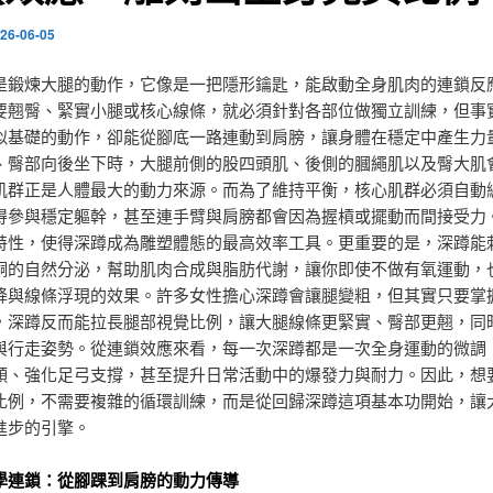
26-06-05
是鍛煉大腿的動作，它像是一把隱形鑰匙，能啟動全身肌肉的連鎖反
要翹臀、緊實小腿或核心線條，就必須針對各部位做獨立訓練，但事
似基礎的動作，卻能從腳底一路連動到肩膀，讓身體在穩定中產生力
、臀部向後坐下時，大腿前側的股四頭肌、後側的膕繩肌以及臀大肌
肌群正是人體最大的動力來源。而為了維持平衡，核心肌群必須自動
得參與穩定軀幹，甚至連手臂與肩膀都會因為握槓或擺動而間接受力
特性，使得深蹲成為雕塑體態的最高效率工具。更重要的是，深蹲能
酮的自然分泌，幫助肌肉合成與脂肪代謝，讓你即使不做有氧運動，
降與線條浮現的效果。許多女性擔心深蹲會讓腿變粗，但其實只要掌
，深蹲反而能拉長腿部視覺比例，讓大腿線條更緊實、臀部更翹，同
與行走姿勢。從連鎖效應來看，每一次深蹲都是一次全身運動的微調
傾、強化足弓支撐，甚至提升日常活動中的爆發力與耐力。因此，想
比例，不需要複雜的循環訓練，而是從回歸深蹲這項基本功開始，讓
進步的引擎。
學連鎖：從腳踝到肩膀的動力傳導