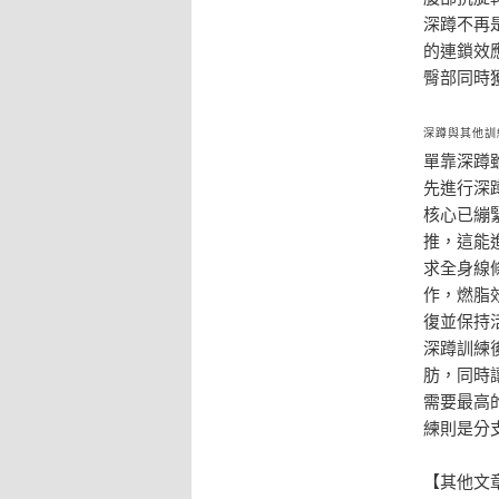
深蹲不再
的連鎖效
臀部同時
深蹲與其他訓
單靠深蹲
先進行深
核心已繃
推，這能
求全身線
作，燃脂
復並保持
深蹲訓練
肪，同時
需要最高
練則是分
【其他文