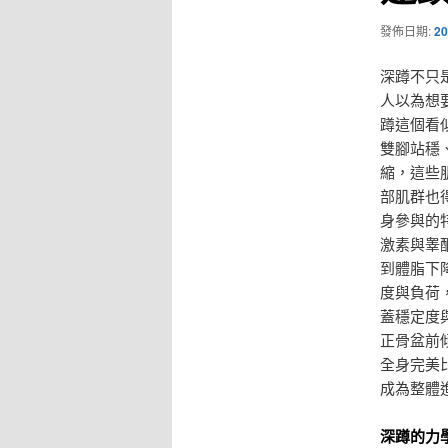
發佈日期:
20
深蹲不只
人以為想
蹲這個看
雙腳站穩
縮，這些
部肌群也
身參與的
激素與睾
到體脂下
度與負荷
蓋穩定度
正骨盆前
全身完美
成為整體
深蹲的力