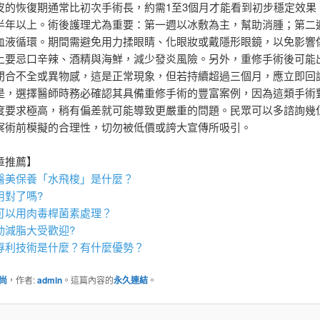
皮的恢復期通常比初次手術長，約需1至3個月才能看到初步穩定效果
半年以上。術後護理尤為重要：第一週以冰敷為主，幫助消腫；第二
血液循環。期間需避免用力揉眼睛、化眼妝或戴隱形眼鏡，以免影響
上要忌口辛辣、酒精與海鮮，減少發炎風險。另外，重修手術後可能
閉合不全或異物感，這是正常現象，但若持續超過三個月，應立即回
是，選擇醫師時務必確認其具備重修手術的豐富案例，因為這類手術
度要求極高，稍有偏差就可能導致更嚴重的問題。民眾可以多諮詢幾
察術前模擬的合理性，切勿被低價或誇大宣傳所吸引。
章推薦】
醫美保養「
水飛梭
」是什麼？
用對了嗎?
可以用
肉毒桿菌
素處理？
動減脂
大受歡迎?
專利技術是什麼？有什麼優勢？
尚
，作者:
admin
。這篇內容的
永久連結
。