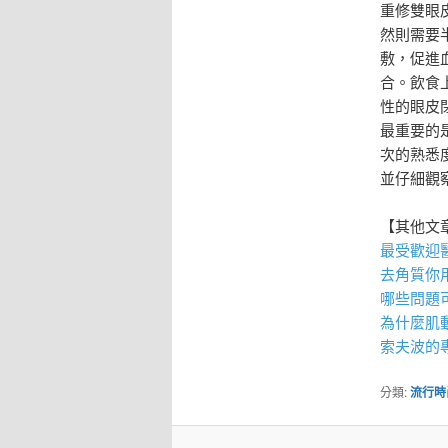
重修雙眼
然則需要
敷，促進
合。飲食
性的眼皮
最重要的
次的熟悉
並仔細觀
【其他文
最受歡迎
去角質
你
哪些問題
為什麼
肌
索夫波
的
分類:
流行時