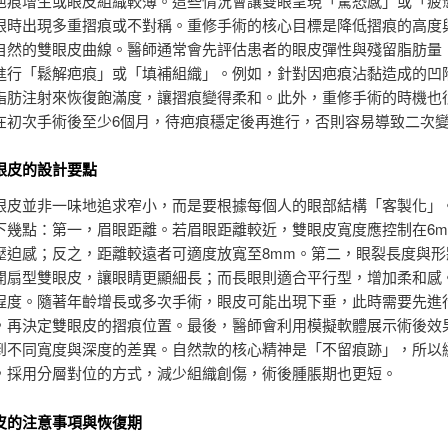
疤痕增生或眼皮組織較薄。這些情況會讓雙眼呈現「驚恐感」或「疲
眼時出現多重摺痕或不對稱。重修手術的核心目標是降低摺痕的高度
自然的雙眼皮曲線。醫師通常會先評估患者的眼皮彈性與殘留脂肪量
進行「鬆解疤痕」或「填補組織」。例如，針對因疤痕沾黏造成的凹
脂肪注射來恢復飽滿度，讓摺痕變得柔和。此外，重修手術的時機也
在初次手術後至少6個月，待疤痕穩定後再進行，否則容易導致二次
眼皮的設計要點
眼皮並非一味地追求窄小，而是要根據每個人的眼部結構「客製化」
下幾點：第一，眉眼距離。若眉眼距離較近，雙眼皮寬度應控制在6m
壓迫感；反之，距離較遠者可適度放寬至8mm。第二，眼裂長度與形
開扇型雙眼皮，讓眼睛更顯細長；而長眼則適合平行型，增加柔和感
程度。隨著年齡增長或多次手術，眼皮可能出現下垂，此時需要先進
，再決定雙眼皮的摺痕位置。最後，醫師會利用模擬軟體展示術後效
到不同寬度與深度的差異。自然款的核心精神是「不留痕跡」，所以
，採用分層對位的方式，減少組織創傷，術後腫脹期也更短。
皮的注意事項與恢復期