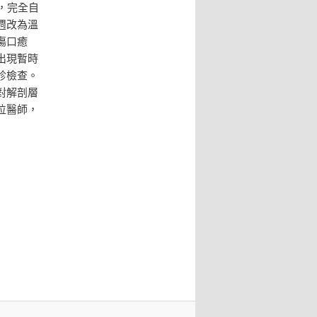
，完全自
週改為溫
傷口癒
出現暫時
診檢查。
對解剖層
位醫師，