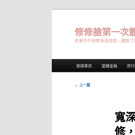
跳
至
主
修修臉第一次體
要
趁著中午短暫休息時間，體驗了
內
容
主
發燒車訊
當鋪金融
流行
要
選
單
文
←
上一篇
章
導
覽
寬
修