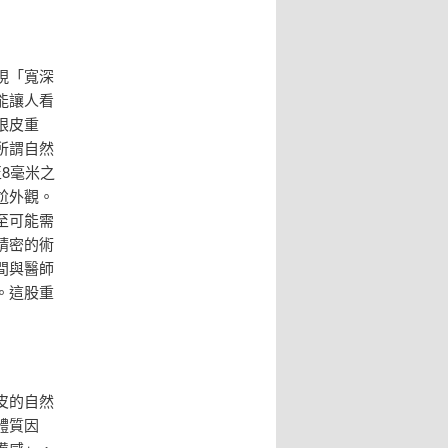
現「寬深
能讓人看
眼皮重
所謂自然
8毫米之
尬外觀。
至可能需
精密的術
間與醫師
。這股重
皮的自然
體質因