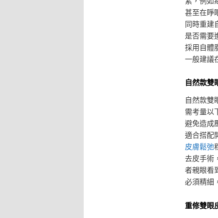
素，例如
甚至在睜
同時重建
是否需要
採用自體
一般建議
自然款雙
自然款雙
需考量以
避免造成
適合搭配
皮膚鬆弛
去皮手術
者親眼看
必須精細
重修雙眼