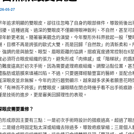
26-05-27
早年追求明顯的雙眼皮，卻往往忽略了自身的眼部條件，導致術後出
困擾。這種過寬、過深的雙眼皮不僅顯得眼神銳利、不自然，甚至可
際年齡更老氣。隨著審美觀念的演變，今年整形外科界掀起一股「雙
潮，目標不再是誇張的歐式大雙，而是回歸「自然款」的清新柔和。
，強調的是與臉型、眼型、眉眼距離的協調，摺痕寬度通常控制在6至
度必須符合眼皮組織的張力，避免形成「肉條感」或「階梯狀」的尷
的難度遠高於初次手術，因為需要處理疤痕組織、調整沾黏位置，甚
體脂肪或筋膜來填補凹陷。不過，只要選擇經驗豐富的醫師，並配合
寬深眼皮並非無解。今年的流行趨勢顯示，越來越多求美者願意花時
求「有神而不誇張」的雙眼皮，讓眼睛在閉合時幾乎看不出手術痕跡
僅是技術的進步，更是審美回歸理性的表現。
深眼皮需要重修？
的形成原因主要有三點：一是初次手術時設計的摺痕過高，超過了眼
；二是縫合時固定點太深或組織去除過多，導致疤痕攣縮；三是個人