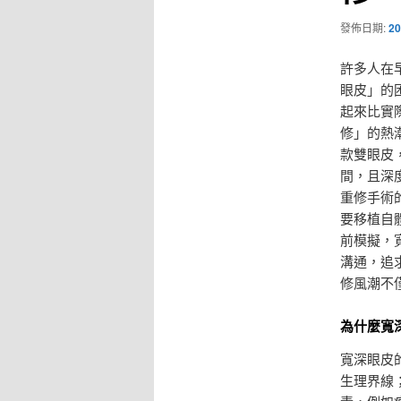
發佈日期:
20
許多人在
眼皮」的
起來比實
修」的熱
款雙眼皮
間，且深
重修手術
要移植自
前模擬，
溝通，追
修風潮不
為什麼寬
寬深眼皮
生理界線