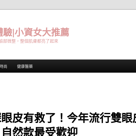
驗|小資女大推薦
臉部微整，整個肌膚都亮了起來
時尚
健康醫藥
深眼皮有救了！今年流行雙眼
，自然款最受歡迎