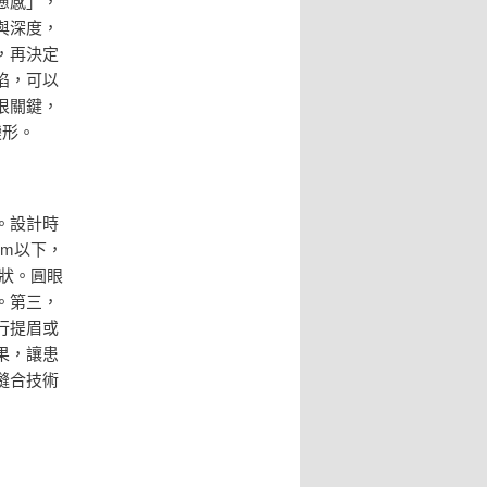
憊感」，
與深度，
，再決定
陷，可以
很關鍵，
變形。
。設計時
m以下，
狀。圓眼
。第三，
行提眉或
果，讓患
縫合技術