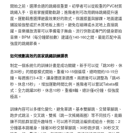
開始之前，選擇合適的跳繩很重要。初學者可以從較重的PVC材質
跳繩入手，容易掌握擺動軌跡；進階者則可改用鋼絲跳繩提升速
度。運動鞋應選擇避震效果好的款式，保護膝蓋與腳踝。地面建議
鋪設瑜伽墊或於木質地板上進行，避免在磁磚或水泥地上直接跳
躍。音樂播放清單可以準備電子舞曲、流行快歌或專門的健身節拍
音樂，BPM（每分鐘節拍數）建議在140-160之間，最能匹配中高
強度的跳繩節奏。
如何規劃高效的居家跳繩訓練課表
制定一個系統化的訓練計畫是成功關鍵。新手可以從「跳30秒、休
息30秒」的間歇模式開始，重複10-15個循環，總時間約10-15分
鐘。每週進行3-4次，讓身體逐漸適應。兩週後可以調整為「跳45
秒、休息15秒」，增加運動時間比例。進階者可以嘗試Tabata模
式：全力跳躍20秒，休息10秒，重複8輪，總計僅4分鐘，但強度
極高。
訓練內容可以多樣化變化，避免單調。基本雙腳跳、交替單腳跳、
跑步式跳法、交叉跳、雙搖（跳一次搖繩兩圈）等不同技巧，能鍛
鍊不同肌群並提升趣味性。可以將不同跳法編排成組合，例如：2
分鐘基本跳暖身，接著30秒交替單腳跳、30秒跑步跳、30秒交叉