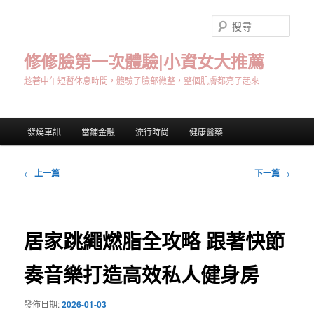
跳
至
搜
主
尋
要
修修臉第一次體驗|小資女大推薦
內
趁著中午短暫休息時間，體驗了臉部微整，整個肌膚都亮了起來
容
主
發燒車訊
當鋪金融
流行時尚
健康醫藥
要
選
單
文
←
上一篇
下一篇
→
章
導
覽
居家跳繩燃脂全攻略 跟著快節
奏音樂打造高效私人健身房
發佈日期:
2026-01-03