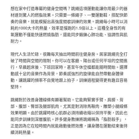
想在家中打造專屬的健身空間嗎？跳繩這項運動能讓你用最少的器
材達到驚人的燃脂效果。只需要一條繩子、一雙運動鞋，搭配快節
奏的音樂，就能模擬出高強度間歇訓練的效果。跳繩每小時可以消
耗約1000大卡的熱量，效率是慢跑的1.5倍以上。這種全身性的有
氧運動不僅能快速燃燒脂肪，還能同步鍛鍊心肺功能、協調性與肌
耐力。
現代人生活忙碌，很難每天抽出時間前往健身房。居家跳繩完全打
破了時間與空間的限制。你可以在客廳、陽台或任何平坦的空間進
行，早晨起床後、下班回家時，甚至午休空檔都能隨時開始。選擇
動感十足的音樂作為背景，節奏感強烈的旋律能自然帶動身體律
動，讓跳躍的頻率不自覺地跟上拍子，訓練過程變得更有趣且容易
堅持。
跳繩對於改善身體線條有顯著幫助。它能夠緊實手臂、肩膀、背
部、腹部、臀部及腿部肌肉，尤其是對消除馬鞍肉、雕塑小腿線條
效果明顯。由於跳躍時核心肌群必須持續收縮以保持平衡，因此也
能同步訓練到深層腹肌。許多健身教練將跳繩稱為「脂肪殺手」，
正是因為它在短時間內就能啟動後燃效應，讓身體在運動結束後持
續消耗熱量。