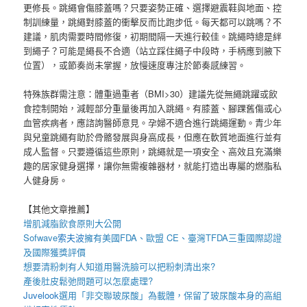
更修長。跳繩會傷膝蓋嗎？只要姿勢正確、選擇避震鞋與地面、控
制訓練量，跳繩對膝蓋的衝擊反而比跑步低。每天都可以跳嗎？不
建議，肌肉需要時間修復，初期間隔一天進行較佳。跳繩時總是絆
到繩子？可能是繩長不合適（站立踩住繩子中段時，手柄應到腋下
位置），或節奏尚未掌握，放慢速度專注於節奏感練習。
特殊族群需注意：體重過重者（BMI>30）建議先從無繩跳躍或飲
食控制開始，減輕部分重量後再加入跳繩。有膝蓋、腳踝舊傷或心
血管疾病者，應諮詢醫師意見。孕婦不適合進行跳繩運動。青少年
與兒童跳繩有助於骨骼發展與身高成長，但應在軟質地面進行並有
成人監督。只要遵循這些原則，跳繩就是一項安全、高效且充滿樂
趣的居家健身選擇，讓你無需複雜器材，就能打造出專屬的燃脂私
人健身房。
【其他文章推薦】
增肌減脂
飲食原則大公開
Sofwave
索夫波
擁有美國FDA、歐盟 CE、臺灣TFDA三重國際認證
及國際獲獎評價
想要
清粉刺
有人知道用
醫洗臉
可以把
粉刺
清出來?
產後
肚皮鬆弛
問題可以怎麼處理?
Juvelook
選用「非交聯玻尿酸」為載體，保留了玻尿酸本身的高組