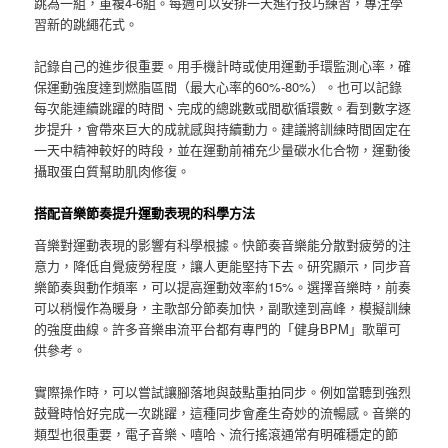
跳為一組，重複4-6組。每週可以安排一天進行技巧練習，專注學
習新的跳繩花式。
記錄自己的進步很重要。用手機計時或使用運動手環監測心率，確
保運動強度達到燃脂區間（最大心率的60%-80%）。也可以記錄
每次能連續跳躍的時間、完成的總跳數或間歇循環數。看到數字逐
步提升，會帶來巨大的成就感與持續動力。建議將訓練時間固定在
一天中精神較好的時段，並在運動前補充少量碳水化合物，運動後
攝取蛋白質幫助肌肉修復。
搭配音樂節奏提升運動表現的科學方法
音樂對運動表現的影響有科學根據。快節奏音樂能分散對疲勞的注
意力，降低自覺疲勞程度，讓人更能堅持下去。研究顯示，同步音
樂節奏與動作頻率，可以提高運動效率約15%。選擇音樂時，前奏
可以稍慢作為暖身，主歌部分節奏加快，副歌達到高峰，模擬訓練
的強度曲線。許多音樂串流平台都有專門的「健身BPM」歌單可
供參考。
實際操作時，可以嘗試讓腳落地與鼓點重拍同步。例如當聽到強烈
鼓聲時恰好完成一次跳躍，這種同步會產生奇妙的流暢感。音樂的
類型也很重要，電子音樂、嘻哈、流行搖滾通常有明確穩定的節