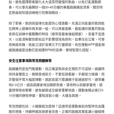
拍。避免選擇節奏變化太大或突然變慢的歌曲，以免打亂運動節
奏。可以事先編輯好一個30-45分鐘的專屬跳繩播放清單，聽到特
定歌曲就知道訓練進行到哪個階段。
除了節奏，歌詞與旋律也能提供心理激勵。充滿正向能量的歌詞能
在精神上鼓舞你再多跳一組。可以將最喜歡、最能讓你振奮的歌曲
安排在訓練中最艱難的時段（通常是最後幾組間歇）。音量不宜過
大，以能清晰聽到節拍且不影響環境為原則。如果住在公寓，可使
用無線耳機，既能沉浸於音樂又不打擾鄰居。有些運動APP還能根
據跳繩速度自動匹配相應BPM的音樂，實現智慧化搭配。
安全注意事項與常見問題解答
跳繩雖然是低門檻運動，但正確姿勢與安全預防不可或缺。跳躍時
保持身體直立，眼睛直視前方，不要低頭看腳。手腕發力搖繩，而
非整個手臂大幅度揮動。跳起高度只需讓繩子能通過即可，通常離
地2-3公分，過高跳躍會增加關節負擔。落地時以前腳掌著地，膝
蓋微彎吸收衝擊，避免腳跟或全腳掌重擊地面。運動後務必進行5-
10分鐘的靜態伸展，重點放鬆小腿、大腿及肩膀。
常見問題包括：小腿變粗怎麼辦？這通常是運動後肌肉暫時充血腫
脹的現象，持續伸展與按摩會改善。正確的跳繩其實能讓小腿線條