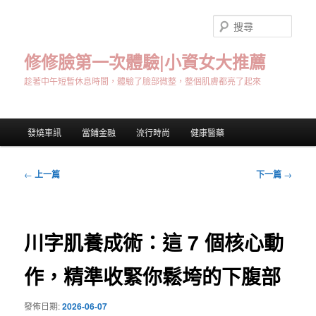
跳
至
搜
主
尋
要
修修臉第一次體驗|小資女大推薦
內
趁著中午短暫休息時間，體驗了臉部微整，整個肌膚都亮了起來
容
主
發燒車訊
當鋪金融
流行時尚
健康醫藥
要
選
單
文
←
上一篇
下一篇
→
章
導
覽
川字肌養成術：這 7 個核心動
作，精準收緊你鬆垮的下腹部
發佈日期:
2026-06-07