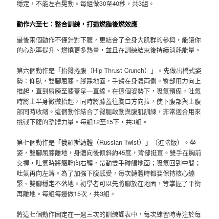
穩定，不能左右晃動。每組做30至40秒，共3組。
動作六至七：整合訓練，打造燃脂後燃效應
最後兩個動作不僅針對下腹，更結合了全身大肌群的參與，能讓你
的心跳率提升、燃燒更多熱量，並且在訓練結束後持續消耗能量。
第六個動作是「抬臀捲腹（Hip Thrust Crunch）」。先做出橋式姿
勢：仰臥，雙腳屈膝，腳踩地面，手臂在身體兩側。臀部用力向上
推起，直到肩膀至膝蓋呈一直線。在這個姿勢下，吸氣預備，吐氣
時將上半身微微抬起，同時將膝蓋往胸口方向拉，使下腹部與上腹
部同時收縮。這個動作結合了臀腿啟動與腹肌訓練，非常適合用來
挑戰下腹的整體力量。每組12至15下，共3組。
第七個動作是「俄羅斯轉體（Russian Twist）」（進階版）。坐
姿，雙腳屈膝離地，身體向後傾斜約45度，背部挺直。雙手在胸前
交握，吐氣時將軀幹向右轉，帶動雙手碰觸地面；吸氣回到中間；
吐氣再向左轉。為了加強下腹感受，每次轉體時都要保持核心繃
緊、雙腳穩定不落地。初學者可以先將腳放在地面，等掌握了平衡
再離地。每組每邊做15次，共3組。
將這七個動作固定在一週三次的訓練課表中，每次練習時專注於每