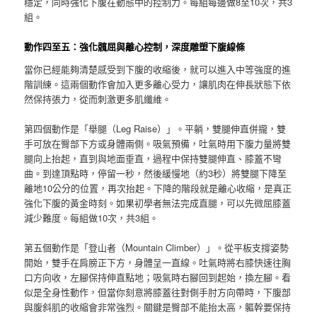
穩定，同時強化下腹在動態中的控制力。每組每邊做8至10次，共3
組。
動作四至五：強化髖屈與離心控制，深度雕塑下腹線條
當你已經能夠清楚感受到下腹的收縮後，就可以進入中等強度的進
階訓練。這兩個動作會加入更多離心受力，讓肌肉在伸長狀態下依
然保持張力，從而刺激更多肌纖維。
第四個動作是「舉腿（Leg Raise）」。平躺，雙腿伸直併攏，雙
手可放在臀部下方或身體兩側。吸氣預備，吐氣時用下腹力量將雙
腿向上抬起，直到與地面垂直，過程中保持雙腿伸直、膝蓋不彎
曲。到達頂點時，停留一秒，然後緩慢地（約3秒）將雙腿下降至
離地10公分的位置，再次抬起。下降的階段就是離心收縮，是真正
強化下腹的黃金時刻。如果初學者無法完成直腿，可以先微屈膝蓋
減少難度。每組做10次，共3組。
第五個動作是「登山者（Mountain Climber）」。從平板支撐姿勢
開始，雙手在肩膀正下方，身體呈一直線。吐氣時將右膝快速往胸
口方向收，左腳保持伸直點地；吸氣時右腳回到起始，換左腳。看
似是全身性動作，但當你刻意將膝蓋往對側手肘方向帶時，下腹部
與腹斜肌的收縮會非常強烈。關鍵是臀部不能抬太高，軀幹要保持