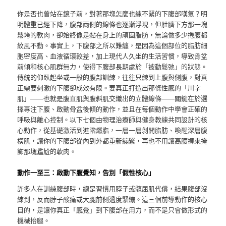
你是否也曾站在鏡子前，對著那塊怎麼也練不緊的下腹部嘆氣？明
明體重已經下降，腹部兩側的線條也逐漸浮現，但肚臍下方那一塊
鬆垮的軟肉，卻始終像是黏在身上的頑固脂肪，無論做多少捲腹都
紋風不動。事實上，下腹部之所以難纏，是因為這個部位的脂肪細
胞密度高、血液循環較差，加上現代人久坐的生活習慣，導致骨盆
前傾和核心肌群無力，使得下腹部長期處於「被動鬆弛」的狀態。
傳統的仰臥起坐或一般的腹部訓練，往往只練到上腹與側腹，對真
正需要刺激的下腹卻成效有限。要真正打造出那條性感的「川字
肌」——也就是腹直肌與腹斜肌交織出的立體線條——關鍵在於選
擇專注下腹、啟動骨盆後傾的動作，並且在每個動作中學會正確的
呼吸與離心控制。以下七個由物理治療師與健身教練共同設計的核
心動作，從基礎激活到進階燃脂，一層一層剝開脂肪、喚醒深層腹
橫肌，讓你的下腹部從內到外都重新繃緊，再也不用讓高腰褲來掩
飾那塊尷尬的軟肉。
動作一至三：啟動下腹覺知，告別「假性核心」
許多人在訓練腹部時，總是習慣用脖子或髖屈肌代償，結果腹部沒
練到，反而脖子酸痛或大腿前側過度緊繃。這三個前導動作的核心
目的，是讓你真正「感覺」到下腹部在用力，而不是只會做形式的
機械抬腿。