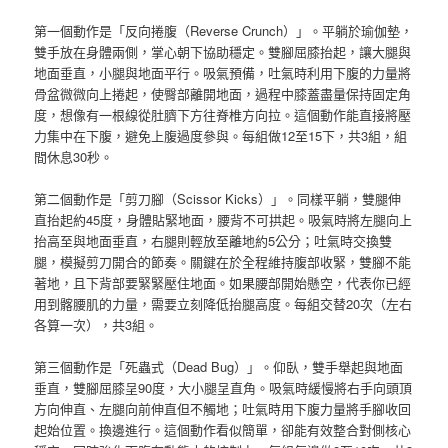
第一個動作是「反向捲腹（Reverse Crunch）」。平躺於瑜伽墊，
雙手放在身體兩側，掌心朝下協助穩定。雙腳屈膝抬起，讓大腿與
地面垂直，小腿與地面平行。吸氣預備，吐氣時利用下腹的力量將
骨盆微微向上捲起，使臀部離開地面，過程中膝蓋盡量保持固定角
度，想像有一根線從肚臍下方往脊椎方向拉。這個動作能直接將壓
力集中在下腹，避免上腹過度參與。每組做12至15下，共3組，組
間休息30秒。
第二個動作是「剪刀腳（Scissor Kicks）」。同樣平躺，雙腿伸
直抬起約45度，身體貼緊地面，腰背不可拱起。吸氣時將左腿向上
抬高至與地面垂直，右腿則輕放至離地約5公分；吐氣時交換雙
腿，模擬剪刀開合的節奏。關鍵在於全程維持腹部收緊，雙腳不能
著地，且下背部要緊緊壓住地面。如果腰部開始懸空，代表你已經
用到髂腰肌的力量，需要立刻降低抬腿高度。每組交替20次（左右
各算一次），共3組。
第三個動作是「死蟲式（Dead Bug）」。仰臥，雙手舉起與地面
垂直，雙腳屈膝呈90度，大小腿呈直角。吸氣時緩慢將右手向頭頂
方向伸直、左腿向前伸直但不觸地；吐氣時用下腹力量將手腳收回
起始位置。換邊進行。這個動作看似簡單，卻能有效整合對側核心