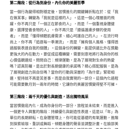
第二階段：從行為到身份，內化你的美麗哲學
當一個行為變得相對穩定後，習慣進化的關鍵轉折點在於：從「我
在做某事」轉變為「我就是這樣的人」。這是一個心理層面的飛
躍。你不再只是「一個正在節食的人」，而是「一個重視身體健
康、選擇營養食物的人」。你不再只是「遵循護膚步驟的使用
者」，而是「懂得傾聽肌膚需求、細心呵護自己的人」。在流行時
尚上，你不再「追逐每一季潮流」，而是「擁有個人風格、懂得透
過服裝表達自我的個體」。這個身份的轉變，能提供遠比外在獎勵
更強大的內在動力。要促成這種轉變，需要刻意地將行為與你的核
心價值觀連結。問問自己：規律運動，是為了展現對生命的熱愛
嗎？認真防曬，是出於對長期健康的承諾嗎？精心搭配服裝，是為
了展現創造力與自信嗎？當你的行動與深層的「為什麼」緊密相
連，堅持就不再是苦差事，而是自我實現的一部分。這個內化過程
可能需要數月到一兩年的時間，它讓你的美麗習慣變得堅不可摧。
第三階段：兩千天的優化與創造，活出獨特風采
當習慣徹底內化，成為你身份的一部分，旅程並未結束，而是進入
一個更令人興奮的階段：持續優化與創造性表達。這是以「年」為
單位的長期耕耘。在身體管理上，你可能從基礎的有氧運動，進階
到探索瑜珈、重訓或舞蹈，傾聽身體的聲音並調整計畫。在臉部美