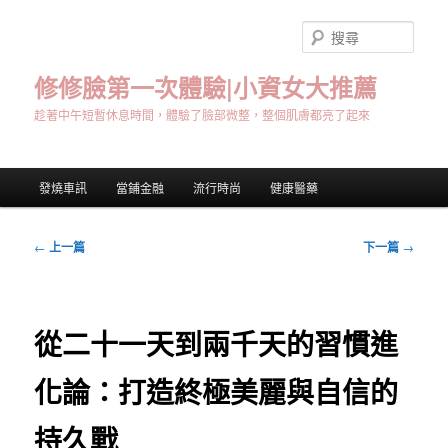
跳
至
搜
主
尋
要
修修臉第一次體驗|小資女大推薦
內
趁著中午短暫休息時間，體驗了臉部微整，整個肌膚都亮了起來
容
主
發燒車訊
當鋪金融
流行時尚
健康醫藥
要
選
單
文
←
上一篇
下一篇
→
章
導
覽
從二十一天到兩千天的習慣進
化論：打造終極美麗與自信的
持久戰