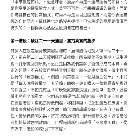
「本來就是如此」。這意味著，瘦身不再是一連串痛苦的節食，而
是你享受的健康飲食方式；美容不再是一堆瓶瓶罐罐的負擔，而是
你疼愛自己的日常儀式；時尚不再是盲目追隨潮流，而是你表達自
我的自信語言。這條進化之路沒有捷徑，但它承諾的獎勵是徹底而
持久的：一個你真心熱愛且感到自在的自己。
第一階段：破除二十一天迷思，擁抱真實的起步
許多人在設定瘦身或美容目標時，滿懷熱情地投入第一個二十一
天，卻在第二十二天感到迷茫或挫敗，因為變化不如預期，或生活
稍一打擊就回到原點。這正是因為我們誤解了習慣形成的本質。真
正的起點，不在於盲目堅持某個天數，而在於建立清晰、微小且可
執行的「啟動儀式」。例如，與其發誓「一個月瘦五公斤」，不如
從「每天晚餐後散步十五分鐘」開始。與其購入一整組昂貴卻複雜
的保養品，不如先確立「每晚徹底卸妝清潔」這個單一動作。這些
微小勝利至關重要，它們為大腦提供成功的回饋，強化正向迴路。
在這個階段，重點是降低門檻，移除障礙。把運動服放在床邊，將
健康零食放在視線所及之處，簡化你的護膚步驟。允許自己有彈
性，接納偶爾的失誤，將其視為過程的一部分而非失敗。這個階段
可能持續數週到數個月，目標是讓新行為變得「不那麼困難」，從
而為下一階段的深化打下基礎。