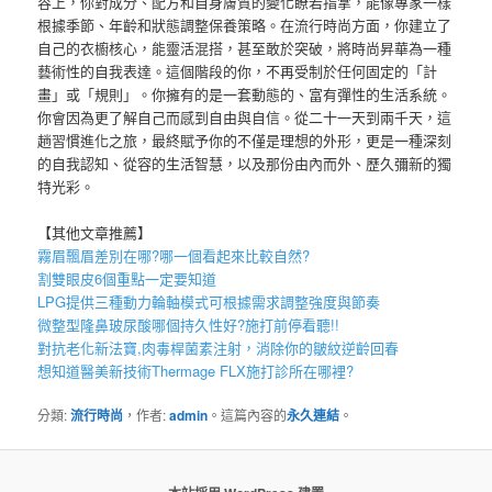
容上，你對成分、配方和自身膚質的變化瞭若指掌，能像專家一樣
根據季節、年齡和狀態調整保養策略。在流行時尚方面，你建立了
自己的衣櫥核心，能靈活混搭，甚至敢於突破，將時尚昇華為一種
藝術性的自我表達。這個階段的你，不再受制於任何固定的「計
畫」或「規則」。你擁有的是一套動態的、富有彈性的生活系統。
你會因為更了解自己而感到自由與自信。從二十一天到兩千天，這
趟習慣進化之旅，最終賦予你的不僅是理想的外形，更是一種深刻
的自我認知、從容的生活智慧，以及那份由內而外、歷久彌新的獨
特光彩。
【其他文章推薦】
霧眉
飄眉
差別在哪?哪一個看起來比較自然?
割雙眼皮6個重點一定要知道
LPG
提供三種動力輪軸模式可根據需求調整強度與節奏
微整型隆鼻
玻尿酸
哪個持久性好?施打前停看聽!!
對抗老化新法寶,
肉毒桿菌
素注射，消除你的皺紋逆齡回春
想知道醫美新技術
Thermage FLX
施打診所在哪裡?
分類:
流行時尚
，作者:
admin
。這篇內容的
永久連結
。