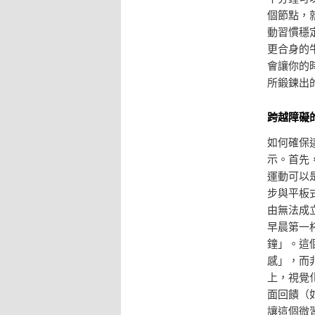
個節點，
動習慣穩
更合身的
會讓你的
所鍛鍊出
跨越障礙
如何確保
示。首先
運動可以
步與平板
由無法成
早晨第一
鐘」。這
感」，而
上，視覺
面回饋（
讓這個微