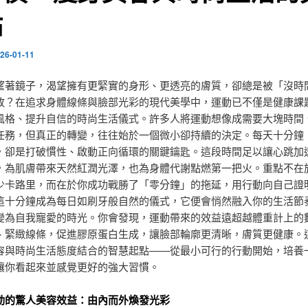
點
26-01-11
望著鏡子，渴望擁有更緊實的身形、更透亮的膚質，卻總是被「沒時
敗？在追求身體線條與臉部光彩的現代美學中，運動已不僅是健康課
風格、提升自信的時尚生活儀式。許多人將運動想像成需要大塊時間
任務，但真正的轉變，往往始於一個微小卻持續的決定。每天十分鐘
，卻是打破慣性、啟動正向循環的關鍵鑰匙。這段時間足以讓心跳加
，為肌膚帶來天然紅潤光澤，也為身體代謝點燃第一把火。重點不在
少卡路里，而在於你成功戰勝了「零分鐘」的拖延，用行動向自己證
這十分鐘成為每日如刷牙般自然的儀式，它便會悄然融入你的生活節
變為自我寵愛的時光。你會發現，運動帶來的效益遠超越體重計上的
、緊緻線條，促進膠原蛋白生成，讓臉部輪廓更清晰，膚質更健康。
容與時尚生活態度結合的智慧起點——從最小可行的行動開始，培養
讓你看起來並感覺更好的強大習慣。
動的驚人美容效益：由內而外煥發光彩