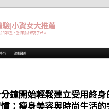
驗|小資女大推薦
臉部微整，整個肌膚都亮了起來
時尚
健康醫藥
十分鐘開始輕鬆建立受用終身
習慣：瘦身美容與時尚生活的