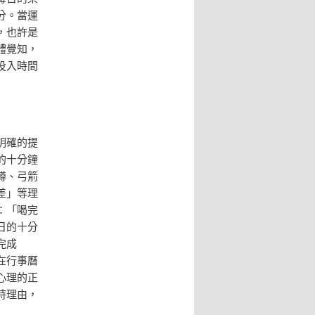
分。當運
，也許是
體覺知，
投入時間
明確的提
的十分鐘
蹲、弓箭
差」等理
：「喝完
日的十分
完成
在行事曆
心理的正
持理由，