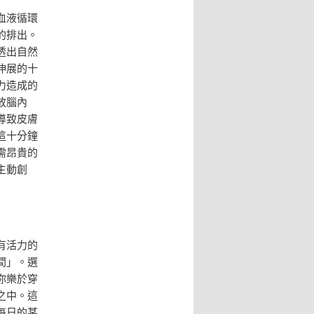
血液循環
的排出。
透出自然
伸展的十
力造成的
放腦內
導致皮膚
這十分鐘
需昂貴的
主動創
有活力的
間」。選
你樂於穿
之中。這
每日的某