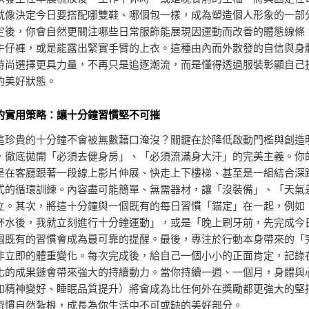
就像決定今日要搭配哪雙鞋、哪個包一樣，成為塑造個人形象的一部
定後，你會自然更關注哪些日常服飾能展現因運動而改善的體態線條
牛仔褲，或是能露出緊實手臂的上衣。這種由內而外散發的自信與身
時尚選擇更具力量，不再只是追逐潮流，而是懂得透過服裝彰顯自己
的美好狀態。
的實用策略：讓十分鐘習慣堅不可摧
這珍貴的十分鐘不會被無數藉口淹沒？關鍵在於降低啟動門檻與創造
，徹底拋開「必須去健身房」、「必須流滿身大汗」的完美主義。你
是在客廳跟著一段線上影片伸展、快走上下樓梯、甚至是一組結合深
式的循環訓練。內容盡可能簡單、無需器材，讓「沒裝備」、「天氣
立。其次，將這十分鐘與一個既有的每日習慣「錨定」在一起，例如
杯水後，我就立刻進行十分鐘運動」，或是「晚上刷牙前，先完成今
個既有的習慣會成為最可靠的提醒。最後，專注於行動本身帶來的「
非立即的體重變化。每次完成後，給自己一個小小的正面肯定，記錄
化的成果鏈會帶來強大的持續動力。當你持續一週、一個月，身體與
如精神變好、睡眠品質提升）將會成為比任何外在獎勵都更強大的堅
習慣自然紮根，成長為你生活中不可或缺的美好部分。