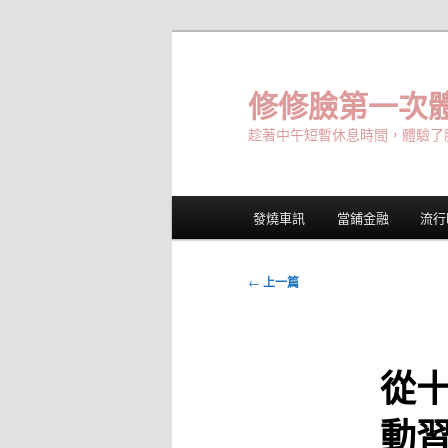
跳
至
主
修修臉第一次體
要
趁著中午短暫休息時間，體驗了
內
容
主
發燒車訊
當鋪金融
流行
要
選
單
文
←
上一篇
章
導
覽
從
動