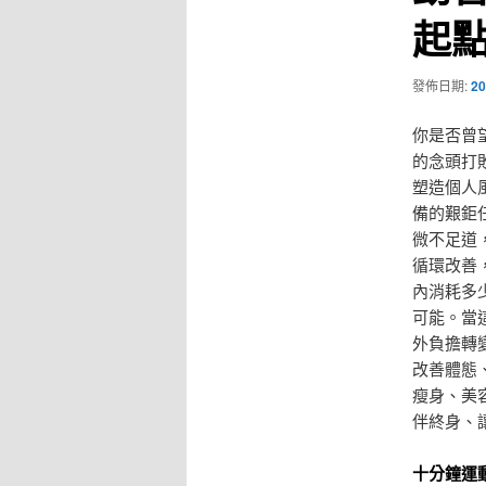
起
發佈日期:
20
你是否曾
的念頭打
塑造個人
備的艱鉅
微不足道
循環改善
內消耗多
可能。當
外負擔轉
改善體態
瘦身、美
伴終身、
十分鐘運