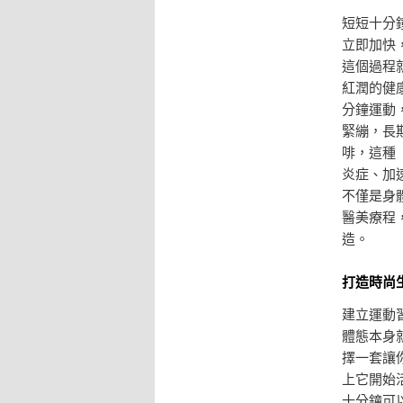
短短十分
立即加快
這個過程
紅潤的健
分鐘運動
緊繃，長
啡，這種
炎症、加
不僅是身
醫美療程
造。
打造時尚
建立運動
體態本身
擇一套讓
上它開始
十分鐘可