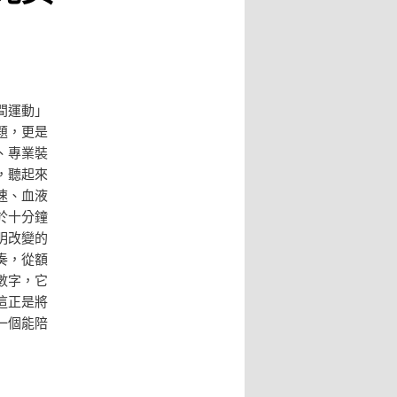
間運動」
題，更是
、專業裝
，聽起來
速、血液
於十分鐘
明改變的
奏，從額
數字，它
這正是將
一個能陪