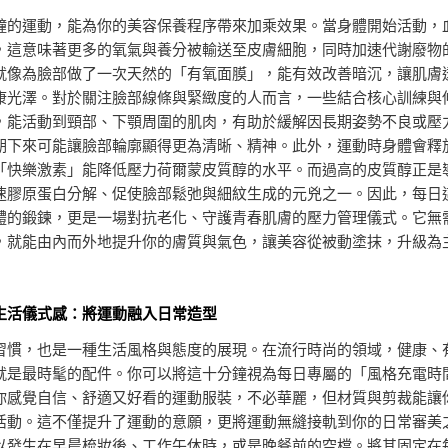
鐘的運動，能為你的美容保養程序帶來加乘效果。當身體開始活動，
，這意味著更多的氧氣與養分被輸送至皮膚細胞，同時加速代謝廢物
就像為臉部做了一次天然的「有氧面膜」，能有效改善暗沉，讓肌膚
康光澤。對於關注臉部線條與緊緻度的人而言，一些結合核心訓練與
，能活動到頸部、下顎周圍的肌肉，有助於緩解因長期姿勢不良或壓
期下來可能讓臉部輪廓顯得更為清晰、精神。此外，運動時身體會釋
「快樂激素」能降低壓力荷爾蒙皮質醇的水平。而過高的皮質醇正是
速膠原蛋白分解、促使臉部鬆弛與細紋生成的元兇之一。因此，每日
體的鍛鍊，更是一場對抗老化、守護青春肌膚的壓力管理儀式。它無
，就能由內而外地提升你的膚質與氣色，讓美容從被動塗抹，升級為
生活儀式感：將運動融入日常造型
習慣，也是一種生活風格與態度的展現。在流行時尚的領域，健康、
就是最時髦的配件。你可以將這十分鐘視為每日專屬的「風格充電時
你感覺自信、舒適又好看的運動服裝，不必華麗，但材質與剪裁能讓
活動。這不僅提升了運動的意願，更將運動無縫接軌到你的日常審美
以發生在早晨梳妝後、工作午休時，或是晚餐前的空檔。將其固定在