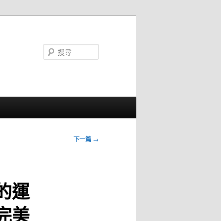
搜
尋
下一篇
→
的運
完美