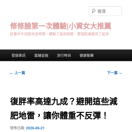
跳
至
搜
主
尋
要
修修臉第一次體驗|小資女大推薦
內
趁著中午短暫休息時間，體驗了臉部微整，整個肌膚都亮了起來
容
主
發燒車訊
當鋪金融
流行時尚
健康醫藥
要
選
單
文
←
上一篇
下一篇
→
章
導
覽
復胖率高達九成？避開這些減
肥地雷，讓你體重不反彈！
發佈日期:
2026-06-21