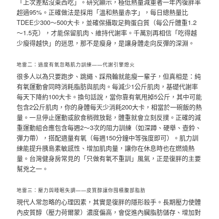
「上次差點沒東西吃」。研究顯示，極低熱量減重者一年內復胖率
超過95%。正確做法是採用「溫和熱量赤字」，每日總熱量比
TDEE少300～500大卡，並確保攝取足夠蛋白質（每公斤體重1.2
～1.5克），才能保留肌肉、維持代謝率。千萬別再相信「吃得越
少瘦得越快」的迷思，那不是瘦身，是讓身體走向反彈的深淵。
地雷二：過度有氧忽略肌力訓練——代謝引擎熄火
很多人以為只要跑步、跳繩、踩飛輪就能瘦一輩子，但真相是：純
有氧運動會同時消耗脂肪與肌肉。每減少1公斤肌肉，基礎代謝率
每天下降約100大卡。換句話說，當你靠有氧甩掉5公斤，其中可能
包含2公斤肌肉，你的身體每天少消耗200大卡，相當於一碗飯的熱
量。一旦停止運動或飲食稍微放鬆，體重就會立刻反撲。正確的減
重運動組合應包含每週2～3次的阻力訓練（如深蹲、硬舉、壺鈴、
彈力帶），搭配適量有氧（每週150分鐘中等強度即可）。肌力訓
練能提升胰島素敏感性、增加肌肉量，讓你在休息時也在燃燒熱
量。台灣健身房常見的「只做有氧不重訓」風氣，正是復胖的主要
幫兇之一。
地雷三：壓力與睡眠失調——皮質醇讓你囤積腹部脂肪
現代人常忽略的心理因素，其實是復胖的隱形殺手。長期壓力使體
內皮質醇（壓力荷爾蒙）濃度偏高，會促進內臟脂肪儲存、增加對