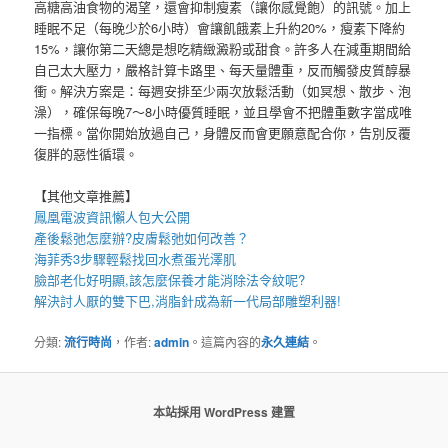
高糖高油食物的渴望，還會抑制瘦素（讓你感覺飽）的訊號。加上
睡眠不足（每晚少於6小時）會讓飢餓素上升約20%，瘦素下降約
15%，讓你第二天總是想吃精緻澱粉或甜食。許多人在減重期間給
自己太大壓力，嚴格計算卡路里、每天量體重，反而觸發皮質醇暴
衝。解決方案是：每週安排至少兩次放鬆活動（如冥想、散步、泡
澡），確保每晚7～8小時優質睡眠，並且學會不把體重數字當成唯
一指標。當你開始放過自己，身體反而會更願意配合你，告別反覆
復胖的惡性循環。
【其他文章推薦】
鳳凰電波
資訊懶人包大公開
產後鬆弛
怎麼辦?
皮膚鬆弛
如何改善？
海菲秀
3步驟輕鬆找回水煮蛋光澤肌
臉部老化好明顯,該怎麼保養才能消除
法令紋
呢?
解決討人厭的雙下巴,
消脂針
成為新一代局部雕塑利器!
分類:
流行時尚
，作者:
admin
。這篇內容的
永久連結
。
本站採用 WordPress 建置