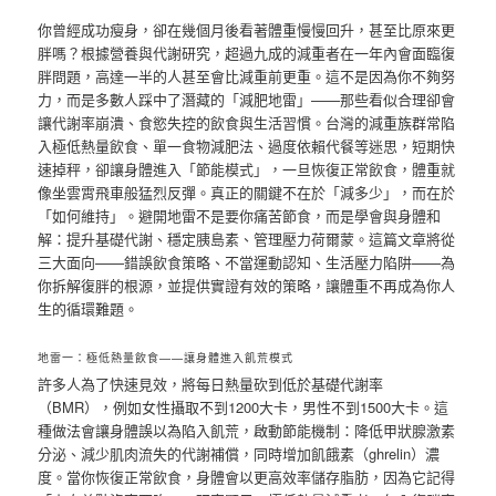
你曾經成功瘦身，卻在幾個月後看著體重慢慢回升，甚至比原來更
胖嗎？根據營養與代謝研究，超過九成的減重者在一年內會面臨復
胖問題，高達一半的人甚至會比減重前更重。這不是因為你不夠努
力，而是多數人踩中了潛藏的「減肥地雷」——那些看似合理卻會
讓代謝率崩潰、食慾失控的飲食與生活習慣。台灣的減重族群常陷
入極低熱量飲食、單一食物減肥法、過度依賴代餐等迷思，短期快
速掉秤，卻讓身體進入「節能模式」，一旦恢復正常飲食，體重就
像坐雲霄飛車般猛烈反彈。真正的關鍵不在於「減多少」，而在於
「如何維持」。避開地雷不是要你痛苦節食，而是學會與身體和
解：提升基礎代謝、穩定胰島素、管理壓力荷爾蒙。這篇文章將從
三大面向——錯誤飲食策略、不當運動認知、生活壓力陷阱——為
你拆解復胖的根源，並提供實證有效的策略，讓體重不再成為你人
生的循環難題。
地雷一：極低熱量飲食——讓身體進入飢荒模式
許多人為了快速見效，將每日熱量砍到低於基礎代謝率
（BMR），例如女性攝取不到1200大卡，男性不到1500大卡。這
種做法會讓身體誤以為陷入飢荒，啟動節能機制：降低甲狀腺激素
分泌、減少肌肉流失的代謝補償，同時增加飢餓素（ghrelin）濃
度。當你恢復正常飲食，身體會以更高效率儲存脂肪，因為它記得