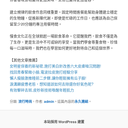
建立規律的飲食作息同樣重要。固定時間進餐能幫助身體建立穩定
的生物鐘，促進新陳代謝。即使是忙碌的工作日，也應該為自己保
留至少20分鐘的專注用餐時間。
慢食文化正在全球掀起一場飲食革命。它提醒我們，飲食不僅是為
了生存，更是生活中不可或缺的享受。當我們學會尊重食物、珍惜
每一口滋味時，我們也在學習如何更好地對待自己和這個世界。
【其他文章推薦】
女明星保養的新祕密,施打
美白針
改善六大皮膚暗沉問題!
找回青春緊緻小臉,
電波拉皮
施打經驗分享
懶人
瘦臉
激推睡前二步驟,讓你輕鬆擁有瓜子臉!
淚溝
顯疲憊老態，想知道該如何去除還你好氣色呢?
有效擊碎去斑,
皮秒
新技術喚醒年輕肌力
分類:
流行時尚
，作者:
admin
。這篇內容的
永久連結
。
本站採用 WordPress 建置