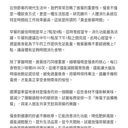
在快節奏的現代生活中，我們常常忽略了進餐的重要性。慢食不僅
是一種飲食方式，更是一種生活態度。研究顯示，人體消化系統在
特定時間段工作效率最高，這就是所謂的「黃金進餐時間」。
早餐的最佳時間是早上7點至9點，這時胃經當令，消化功能最為活
躍。午餐則建議在中午11點至下午1點之間完成，此時心經當令，
適當進食能為下午的工作提供充足能量。晚餐最晚不要超過晚上7
點，讓身體有足夠時間消化食物。
除了掌握時間，進餐技巧同樣重要。細嚼慢嚥是慢食的核心，每口
食物至少咀嚼20-30次。這樣不僅能減輕腸胃負擔，還能讓大腦及
時接收飽足感信號，避免過量進食。用餐時保持專注，遠離手機和
電視，才能真正享受食物帶來的愉悅。
選擇當季當地食材是慢食的另一個關鍵。這些食材不僅新鮮美味，
還減少了運輸過程中的碳排放。試著每周安排一次「無電子設備晚
餐」，與家人朋友共享烹飪與用餐的樂趣。
慢食對健康的好處不勝枚舉。它能改善消化功能，降低肥胖風險，
還能減輕壓力，提升生活品質。從今天開始，試著放慢用餐速度，
你會發現食物變得更加美味，生活也變得更加從容。