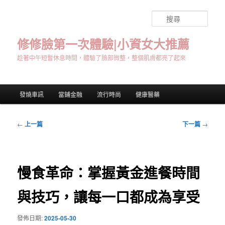
跳
至
搜
主
尋
要
修修臉第一次體驗|小資女大推薦
內
趁著中午短暫休息時間，體驗了臉部微整，整個肌膚都亮了起來
容
主
發燒車訊
當鋪金融
流行時尚
健康醫藥
要
選
單
文
←
上一篇
下一篇
→
章
導
覽
慢食革命：掌握黃金進餐時間
與技巧，讓每一口都成為享受
發佈日期:
2025-05-30