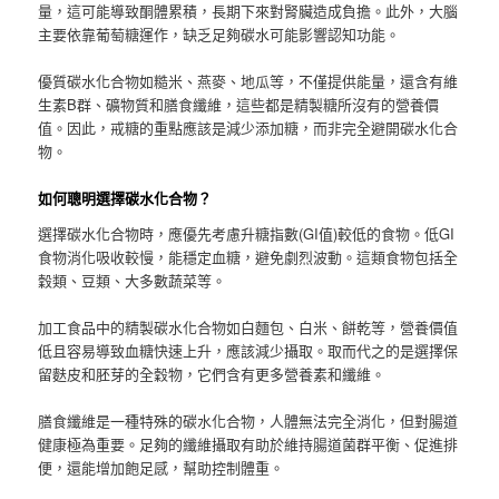
量，這可能導致酮體累積，長期下來對腎臟造成負擔。此外，大腦
主要依靠葡萄糖運作，缺乏足夠碳水可能影響認知功能。
優質碳水化合物如糙米、燕麥、地瓜等，不僅提供能量，還含有維
生素B群、礦物質和膳食纖維，這些都是精製糖所沒有的營養價
值。因此，戒糖的重點應該是減少添加糖，而非完全避開碳水化合
物。
如何聰明選擇碳水化合物？
選擇碳水化合物時，應優先考慮升糖指數(GI值)較低的食物。低GI
食物消化吸收較慢，能穩定血糖，避免劇烈波動。這類食物包括全
穀類、豆類、大多數蔬菜等。
加工食品中的精製碳水化合物如白麵包、白米、餅乾等，營養價值
低且容易導致血糖快速上升，應該減少攝取。取而代之的是選擇保
留麩皮和胚芽的全穀物，它們含有更多營養素和纖維。
膳食纖維是一種特殊的碳水化合物，人體無法完全消化，但對腸道
健康極為重要。足夠的纖維攝取有助於維持腸道菌群平衡、促進排
便，還能增加飽足感，幫助控制體重。