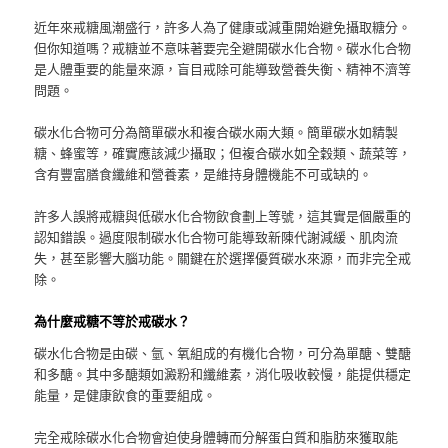
近年來戒糖風潮盛行，許多人為了健康或減重開始避免攝取糖分。
但你知道嗎？戒糖並不意味著要完全避開碳水化合物。碳水化合物
是人體重要的能量來源，盲目戒除可能導致營養失衡、精神不濟等
問題。
碳水化合物可分為簡單碳水和複合碳水兩大類。簡單碳水如精製
糖、蜂蜜等，確實應該減少攝取；但複合碳水如全穀類、蔬菜等，
含有豐富膳食纖維和營養素，是維持身體機能不可或缺的。
許多人誤將戒糖與低碳水化合物飲食劃上等號，這其實是個嚴重的
認知錯誤。過度限制碳水化合物可能導致新陳代謝減緩、肌肉流
失，甚至影響大腦功能。關鍵在於選擇優質碳水來源，而非完全戒
除。
為什麼戒糖不等於戒碳水？
碳水化合物是由碳、氫、氧組成的有機化合物，可分為單醣、雙醣
和多醣。其中多醣類如澱粉和纖維素，消化吸收較慢，能提供穩定
能量，是健康飲食的重要組成。
完全戒除碳水化合物會迫使身體轉而分解蛋白質和脂肪來獲取能