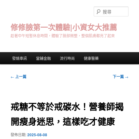
跳
至
搜
主
尋
要
修修臉第一次體驗|小資女大推薦
內
趁著中午短暫休息時間，體驗了臉部微整，整個肌膚都亮了起來
容
主
發燒車訊
當鋪金融
流行時尚
健康醫藥
要
選
單
文
←
上一篇
下一篇
→
章
導
覽
戒糖不等於戒碳水！營養師揭
開瘦身迷思，這樣吃才健康
發佈日期:
2025-08-08