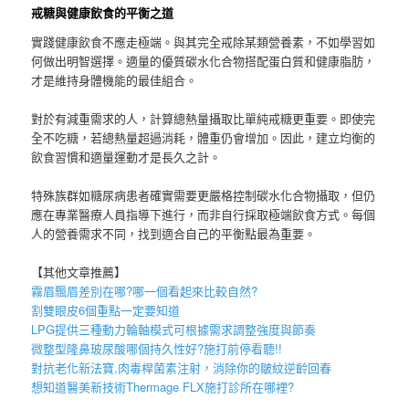
戒糖與健康飲食的平衡之道
實踐健康飲食不應走極端。與其完全戒除某類營養素，不如學習如
何做出明智選擇。適量的優質碳水化合物搭配蛋白質和健康脂肪，
才是維持身體機能的最佳組合。
對於有減重需求的人，計算總熱量攝取比單純戒糖更重要。即使完
全不吃糖，若總熱量超過消耗，體重仍會增加。因此，建立均衡的
飲食習慣和適量運動才是長久之計。
特殊族群如糖尿病患者確實需要更嚴格控制碳水化合物攝取，但仍
應在專業醫療人員指導下進行，而非自行採取極端飲食方式。每個
人的營養需求不同，找到適合自己的平衡點最為重要。
【其他文章推薦】
霧眉
飄眉
差別在哪?哪一個看起來比較自然?
割雙眼皮6個重點一定要知道
LPG
提供三種動力輪軸模式可根據需求調整強度與節奏
微整型隆鼻
玻尿酸
哪個持久性好?施打前停看聽!!
對抗老化新法寶,
肉毒桿菌
素注射，消除你的皺紋逆齡回春
想知道醫美新技術
Thermage FLX
施打診所在哪裡?