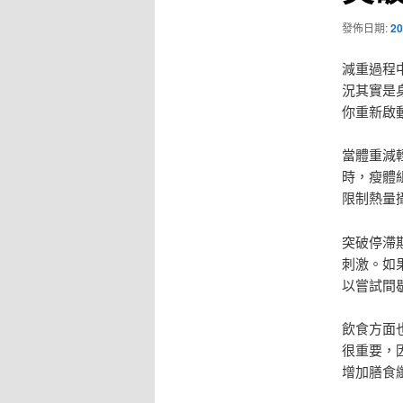
發佈日期:
20
減重過程
況其實是
你重新啟
當體重減
時，瘦體
限制熱量
突破停滯
刺激。如
以嘗試間
飲食方面
很重要，
增加膳食