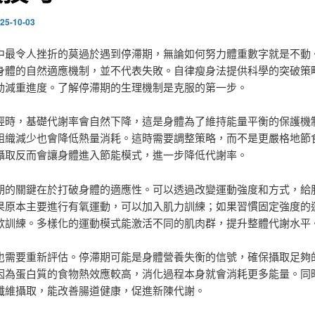
25-10-03
中最令人挫折的莫過於遇到停滯期，無論如何努力體重數字就是不動
身體的自然適應機制，並不代表失敗。自律瘦身法提供科學的突破策
動減重進度。了解停滯期的生理機制是克服的第一步。
輕時，基礎代謝率會自然下降，這是身體為了維持能量平衡的保護機
組織減少也會降低熱量消耗。這時需要調整策略，而不是更嚴格地節
攝取反而會讓身體進入節能模式，進一步降低代謝率。
期的關鍵在於打破身體的適應性。可以透過改變運動強度和方式，給
果原本主要進行有氧運動，可以加入肌力訓練；如果習慣固定強度的
歇訓練。多樣化的運動模式能激活不同的肌肉群，提升整體代謝水平
也需要重新評估。停滯期可能是身體營養失衡的信號，確保攝取足夠
因為蛋白質的食物熱效應較高，消化過程本身就會消耗更多能量。同
纖維攝取，能改善腸道健康，促進新陳代謝。