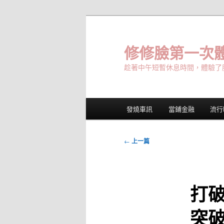
跳
至
主
修修臉第一次體
要
趁著中午短暫休息時間，體驗了
內
容
主
發燒車訊
當鋪金融
流行
要
選
單
文
←
上一篇
章
導
覽
打
突