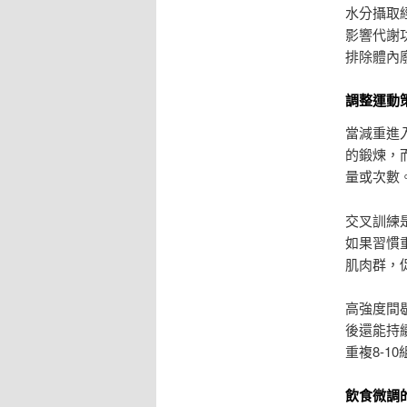
水分攝取
影響代謝功
排除體內
調整運動
當減重進
的鍛煉，
量或次數
交叉訓練
如果習慣
肌肉群，
高強度間
後還能持
重複8-
飲食微調