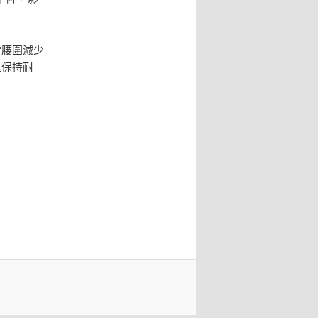
當腰圍減少
是保持耐