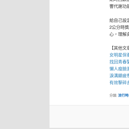
響代謝功
給自己設
2公分時
心，理解
【其他文
女明星保
找回青春
懶人
瘦臉
淚溝
顯疲
有效擊碎去
分類:
流行時