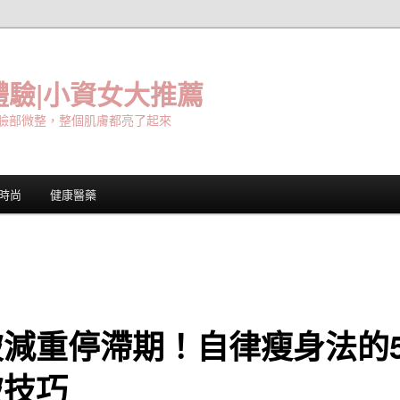
驗|小資女大推薦
臉部微整，整個肌膚都亮了起來
時尚
健康醫藥
破減重停滯期！自律瘦身法的
破技巧