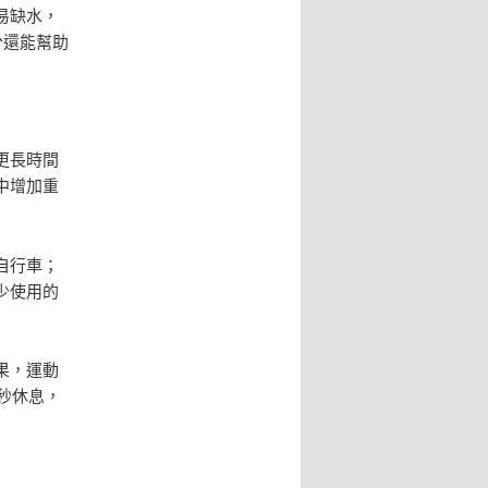
易缺水，
分還能幫助
更長時間
中增加重
自行車；
少使用的
果，運動
秒休息，