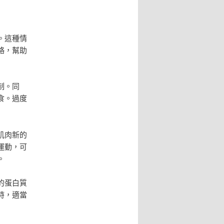
。這種情
略，幫助
制。同
食。過度
肌肉新的
運動，可
。
的蛋白質
時，適當