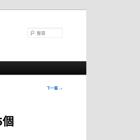
搜
尋
下一篇
→
5個