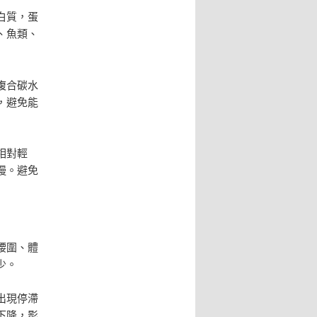
白質，蛋
、魚類、
複合碳水
，避免能
相對輕
慢。避免
腰圍、體
少。
出現停滯
下降，影