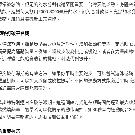
經常被忽略，但足夠的水分對代謝至關重要。台灣天氣炎熱，身體容
能。建議每天飲用2000-3000毫升的水，避免含糖飲料。充足的水
廢物，維持身體機能正常運作。
策略打破平台期
入停滯期時，運動策略需要更具針對性。增加運動強度不一定意味著
而是提高運動質量。例如，將散步改為快走或慢跑，或者在力量訓練
。這種變化能給身體新的挑戰，刺激代謝提升。
是突破停滯期的有效方法。如果你平時主要跑步，可以嘗試游泳或騎
重量訓練，可以加入瑜伽或皮拉提斯。不同的運動方式能激活平時較
促進整體身體機能的提升。
歇訓練特別適合突破停滯期。這種訓練方式能在短時間內達到最大效
續燃燒熱量。初學者可以從簡單的動作開始，如30秒全力運動配合30
10組。隨著體能進步，逐漸增加強度和時間。
的重要技巧