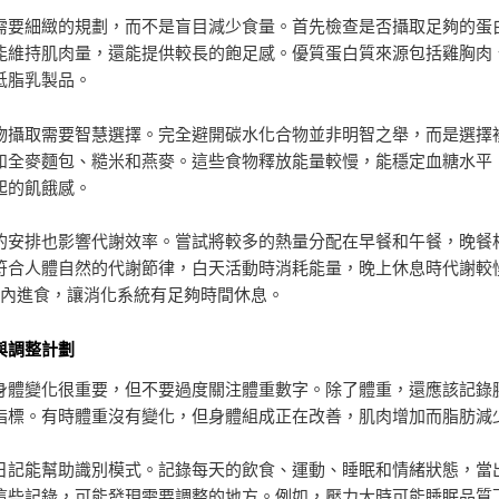
需要細緻的規劃，而不是盲目減少食量。首先檢查是否攝取足夠的蛋
能維持肌肉量，還能提供較長的飽足感。優質蛋白質來源包括雞胸肉
低脂乳製品。
物攝取需要智慧選擇。完全避開碳水化合物並非明智之舉，而是選擇
如全麥麵包、糙米和燕麥。這些食物釋放能量較慢，能穩定血糖水平
起的飢餓感。
的安排也影響代謝效率。嘗試將較多的熱量分配在早餐和午餐，晚餐
符合人體自然的代謝節律，白天活動時消耗能量，晚上休息時代謝較
時內進食，讓消化系統有足夠時間休息。
與調整計劃
身體變化很重要，但不要過度關注體重數字。除了體重，還應該記錄
指標。有時體重沒有變化，但身體組成正在改善，肌肉增加而脂肪減
日記能幫助識別模式。記錄每天的飲食、運動、睡眠和情緒狀態，當
這些記錄，可能發現需要調整的地方。例如，壓力大時可能睡眠品質