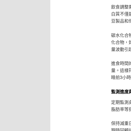
飲食調整
白質不僅
豆製品和
碳水化合
化合物，
量波動引
進食時間
量。這樣
睡前3小
監測進度
定期監測
脂肪率等
保持減重
期時回顧