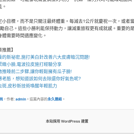
能。
定小目標，而不是只關注最終體重。每減去1公斤就慶祝一次，或者
獎勵自己。這些小勝利能保持動力，讓減重旅程更有成就感。重要的
身體需要時間適應變化。
章推薦】
養的新祕密,施打
美白針
改善六大皮膚暗沉問題!
緊緻小臉,
電波拉皮
施打經驗分享
激推睡前二步驟,讓你輕鬆擁有瓜子臉!
憊老態，想知道該如何去除還你好氣色呢?
斑,
皮秒
新技術喚醒年輕肌力
尚
，作者:
admin
。這篇內容的
永久連結
。
本站採用 WordPress 建置