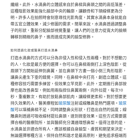
纖細。此外，水滴鼻的立體感來自於鼻樑與鼻頭之間的高低落差，
這種陰影效果能強化臉部中央的輪廓，讓顴骨和下頜線條更為分
明。許多人在拍照時會刻意尋找光影角度，其實水滴鼻本身就能自
帶五官立體效果，減少修圖的需求。簡單來說，水滴鼻透過調整鼻
子的形狀，重新分配臉部視覺重量，讓人們的注意力從寬大的臉頰
轉移到精緻的鼻子，進而達成完美的臉型修飾。
如何透過化妝或醫美打造水滴鼻
打造水滴鼻的方式可以分為非侵入性和侵入性兩種。對於不想動刀
的人，化妝是最方便的選擇。你可以在鼻樑兩側打上深色陰影，從
眉頭下方開始延伸到鼻翼，並在鼻頭下方畫一個小倒三角形陰影，
讓鼻尖產生下垂的錯覺。同時，在鼻樑中央打亮，創造立體感。這
種修容技巧需要多練習，但效果立竿見影。此外，定期進行鼻部按
摩也能改善鼻型，例如用兩指捏住鼻翼兩側，向外拉提，每次10
秒，重複數次，有助於放鬆鼻部肌肉，讓線條更柔和。對於想要更
持久效果的人，醫美療程如
玻尿酸
注射或線雕鼻是熱門選項。
玻尿
酸
可以填補鼻樑不足，同時調整鼻尖形狀，打造出自然的弧度；線
雕鼻則透過可吸收線材提拉鼻頭，達到微垂效果。這些方式需要選
擇合格的醫療院所，並與醫師充分溝通理想鼻型。值得注意的是，
水滴鼻並非適合所有人，應該根據自身臉型、膚質和期望來決定。
無論選擇哪種方法，保持自然和諧才是最高原則，避免追求極端而