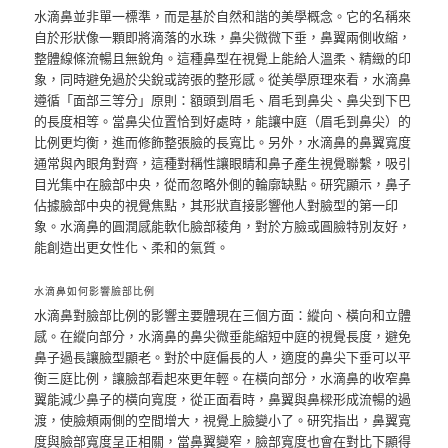
水滴鼻並非單一標準，而是基於自然和諧的美學概念。它的名稱來
自於形狀像一顆即將滴落的水珠，鼻尖微微下垂，鼻翼兩側收縮，
整體線條流暢且無銳角。這種鼻型在視覺上能給人溫柔、精緻的印
象，同時避免過於尖銳或誇張的整形感。從美學原理來看，水滴鼻
遵循「面部三等分」原則：額頭到眉毛、眉毛到鼻尖、鼻尖到下巴
的長度相等。當鼻尖位置恰到好處時，能讓中庭（眉毛到鼻尖）的
比例更均衡，進而修飾整張臉的長寬比。另外，水滴鼻的鼻翼寬度
通常與內眼角對齊，這種對稱性讓眼睛和鼻子產生視覺聯繫，吸引
目光集中在臉部中央，從而忽略外側的輪廓缺點。研究顯示，鼻子
佔據臉部中央的視覺焦點，其形狀直接影響他人對臉型的第一印
象。水滴鼻的圓潤感能軟化臉部稜角，對於方臉或圓臉特別友好，
能創造出更女性化、柔和的氣質。
水滴鼻如何影響臉部比例
水滴鼻對臉部比例的影響主要體現在三個方面：縱向、橫向和立體
感。在縱向部分，水滴鼻的鼻尖微垂能縮短中庭的視覺長度，避免
鼻子過長讓臉型顯老。對於中庭偏長的人，適度的鼻尖下垂可以平
衡三庭比例，讓臉部看起來更年輕。在橫向部分，水滴鼻的收窄鼻
翼能減少鼻子的橫向寬度，從正面看時，鼻翼與鼻樑形成流暢的過
渡，使臉頰兩側的空間增大，視覺上臉變小了。研究指出，鼻翼寬
度與臉部寬度呈正相關，當鼻翼變窄，臉部寬度也會在對比下顯得