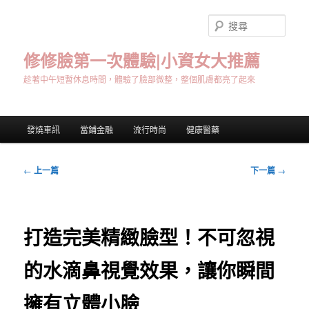
跳
至
搜
主
尋
要
修修臉第一次體驗|小資女大推薦
內
趁著中午短暫休息時間，體驗了臉部微整，整個肌膚都亮了起來
容
主
發燒車訊
當鋪金融
流行時尚
健康醫藥
要
選
單
文
←
上一篇
下一篇
→
章
導
覽
打造完美精緻臉型！不可忽視
的水滴鼻視覺效果，讓你瞬間
擁有立體小臉