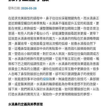
發佈日期:
2026-05-28
在追求完美臉型的過程中，鼻子往往扮演著關鍵角色，而水滴鼻正
是近期備受矚目的美學焦點。水滴鼻不僅能提升五官的和諧度，更
能在視覺上修飾臉型，讓整體輪廓顯得更加精緻立體。你是否曾注
意過，有些人的鼻子看似小巧，卻能讓整張臉看起來更瘦、更窄？
這就是水滴鼻視覺效果帶來的魔力。水滴鼻的特點在於鼻頭略帶圓
潤，鼻翼收窄，從側面看呈現出流暢的弧線，就像水滴般自然下
垂，這種鼻型能讓臉部中央的焦點集中，進而弱化臉頰兩側的寬
度，營造出小臉的錯覺。對於亞洲人來說，臉型往往偏向圓潤或方
寬，水滴鼻的修飾作用更加明顯，它能平衡五官比例，使眼睛、嘴
唇和下巴之間的協調性提升。此外，水滴鼻的視覺效果還能改善面
部黃金三角區的立體感，讓你在拍照或日常互動中更顯自信。很多
人忽略了鼻型對臉部比例的影響，卻不知只要調整鼻子的視覺形
狀，就能達到事半功倍的
瘦臉
效果。無論是透過化妝技巧、鼻部按
摩，或是醫美微調，水滴鼻的輪廓都能為你帶來意想不到的改變。
接下來，我們將深入探討水滴鼻的定義、如何影響臉部比例，以及
打造水滴鼻的實用方法，幫助你一步步實現精緻臉型的夢想。
水滴鼻的定義與美學原理