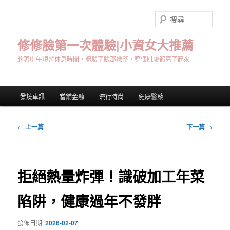
跳
至
搜
主
尋
要
修修臉第一次體驗|小資女大推薦
內
趁著中午短暫休息時間，體驗了臉部微整，整個肌膚都亮了起來
容
主
發燒車訊
當鋪金融
流行時尚
健康醫藥
要
選
單
文
←
上一篇
下一篇
→
章
導
覽
拒絕熱量炸彈！識破加工年菜
陷阱，健康過年不發胖
發佈日期:
2026-02-07