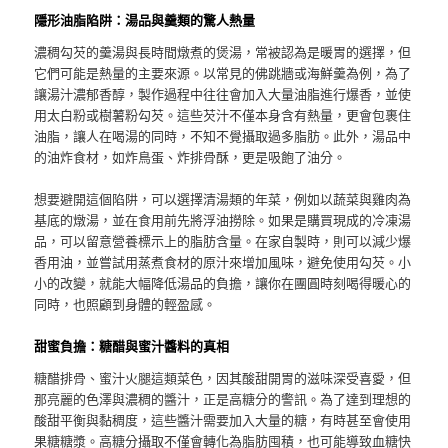
隱形油脂陷阱：湯品與羹類的驚人熱量
濃稠勾芡的羹湯與長時間燉煮的煲湯，常被認為是暖胃的選擇，但
它們可能是熱量的主要來源。以常見的佛跳牆或海鮮羹為例，為了
讓湯汁濃郁香醇，製作過程中往往會加入大量油脂進行爆香，並使
用太白粉或樹薯粉勾芡。這些芡汁不僅本身含有熱量，更會包裹住
油脂，讓人在喝湯的同時，不知不覺攝取過多脂肪。此外，湯品中
的油炸食材，如炸鳥蛋、炸排骨酥，更是吸飽了油分。
想要避開這個陷阱，可以選擇清湯類的年菜，例如以蔬菜與雞肉為
基底的燉湯，並在食用前先將浮油撈除。如果是購買現成的冷凍湯
品，可以留意營養標示上的脂肪含量。在家自製時，則可以減少爆
香用油，並嘗試用蒸煮食材的原汁來增加風味，避免使用勾芡。小
小的改變，就能大幅降低湯品的負擔，讓你在團圓時刻喝得暖心的
同時，也照顧到身體的輕盈感。
甜蜜負擔：糖醋與蜜汁醬料的真相
糖醋排骨、蜜汁火腿這類菜色，因其酸甜開胃的滋味深受喜愛，但
那亮麗的色澤與濃稠的醬汁，正是高糖分的警訊。為了達到理想的
酸甜平衡與黏稠度，這些醬汁需要加入大量的糖，有時甚至會使用
果糖糖漿。高糖分攝取不僅會轉化為脂肪囤積，也可能導致血糖快