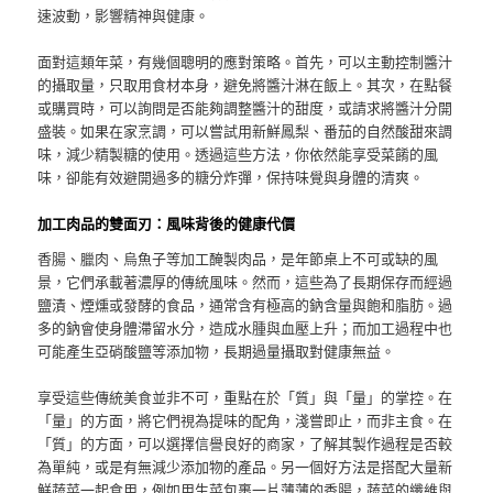
速波動，影響精神與健康。
面對這類年菜，有幾個聰明的應對策略。首先，可以主動控制醬汁
的攝取量，只取用食材本身，避免將醬汁淋在飯上。其次，在點餐
或購買時，可以詢問是否能夠調整醬汁的甜度，或請求將醬汁分開
盛裝。如果在家烹調，可以嘗試用新鮮鳳梨、番茄的自然酸甜來調
味，減少精製糖的使用。透過這些方法，你依然能享受菜餚的風
味，卻能有效避開過多的糖分炸彈，保持味覺與身體的清爽。
加工肉品的雙面刃：風味背後的健康代價
香腸、臘肉、烏魚子等加工醃製肉品，是年節桌上不可或缺的風
景，它們承載著濃厚的傳統風味。然而，這些為了長期保存而經過
鹽漬、煙燻或發酵的食品，通常含有極高的鈉含量與飽和脂肪。過
多的鈉會使身體滯留水分，造成水腫與血壓上升；而加工過程中也
可能產生亞硝酸鹽等添加物，長期過量攝取對健康無益。
享受這些傳統美食並非不可，重點在於「質」與「量」的掌控。在
「量」的方面，將它們視為提味的配角，淺嘗即止，而非主食。在
「質」的方面，可以選擇信譽良好的商家，了解其製作過程是否較
為單純，或是有無減少添加物的產品。另一個好方法是搭配大量新
鮮蔬菜一起食用，例如用生菜包裹一片薄薄的香腸，蔬菜的纖維與