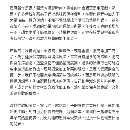
農曆新年是家人團聚的溫馨時刻，豐盛的年夜飯更是重頭戲。然
而，許多傳統年菜為了追求美味與保存便利，在製作過程中加入了
大量油脂、糖分與鈉，不知不覺就變成了隱形的熱量炸彈。一頓年
夜飯吃下來，攝取的熱量可能超過整日所需，年後腰圍也跟著增加
一圈。想要享受年節氣氛又不想犧牲健康，關鍵在於學會辨識那些
看似無害、實則暗藏高熱量的加工年菜。
市售的冷凍佛跳牆、東坡肉、糖醋魚，或是香腸、臘肉等加工肉
品，為了延長保存期限與增添風味，常常含有過多的調味料、肥肉
與食品添加物。這些食物不僅熱量密度高，過多的鈉攝取也可能造
成水腫與血壓負擔。理解這些加工年菜的組成，是邁向健康飲食的
第一步。我們不需要完全拒絕這些傳統美味，而是可以透過聰明的
選擇與調整，例如選擇較清淡的湯底、自己動手減少調味料的用
量，或是用新鮮食材部分取代加工品，讓年菜既保有節慶感，又能
兼顧身體的負擔。
改變從認知開始。當我們了解吃進肚子的食物究竟是什麼，就能做
出更主動、對自己更負責的選擇。這個新年，讓我們一起練習看穿
年菜的熱量偽裝，用更清醒的態度享受美食，迎接一個輕鬆無負擔
的開春。