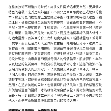
在醫美技術不斷進步的時代，許多女性開始追求更自然、更具個人
特色的容貌，尤其是眼部整形，不再只是盲目跟隨明星或網紅的範
本。過去常見的複製貼上型雙眼皮手術，往往忽略每個人眼型、臉
型比例、骨骼結構甚至表情習慣的差異，導致術後看起來僵硬、不
自然，甚至出現明顯的「手術痕跡」。今年醫美界掀起一股「精靈
眼」風潮，強調的不是統一的眼形，而是透過精準評估個人條件，
打造出靈動、有神且符合五官和諧度的雙眼。所謂精靈眼，並非單
一標準，而是結合東方人常見的蒙古摺、眼瞼脂肪分佈、眼尾角度
等特徵，運用微創或內開技術，讓眼睛在睜眼時呈現自然弧度，閉
眼時無明顯疤痕。更重要的是，拒絕生硬複製，強調「量身定製」
的設計理念，由專業醫師根據每個人的骨骼輪廓、肌膚彈性、年齡
以及期望的氣質風格，綜合分析後規劃手術方案。這樣的潮流不僅
反映消費者對美的認知提升，也代表醫美產業從「量產美」轉向
「個人化美」的必然趨勢。無論是想要改善疲態、放大眼型，或是
調整不對稱，都能透過精靈眼的概念找到最適合自己的解決方案。
然而，在追求美麗的同時，也需要理性評估風險，選擇合格醫療院
所與經驗豐富的醫師，才能確保效果自然安全。從術前溝通到術後
保養，每一步都應該建立在充分了解的基礎上，讓整形不再是複製
他人，而是重新認識並優化屬於自己的獨特之美。
精靈眼的美學趨勢：從複製到創新