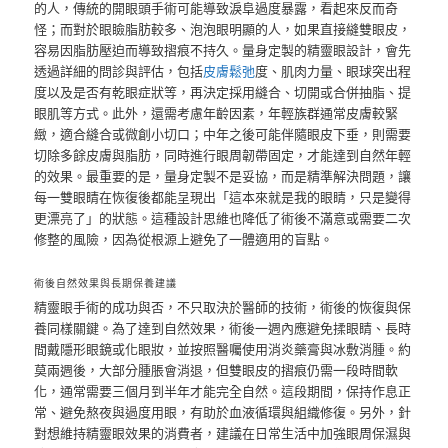
的人，傳統的開眼頭手術可能導致淚阜過度暴露，看起來反而奇
怪；而對於眼瞼脂肪較多、泡泡眼明顯的人，如果直接縫雙眼皮，
容易因脂肪壓迫而導致摺痕不持久。量身定製的精靈眼設計，會先
透過詳細的問診與評估，包括
皮膚鬆弛
度、肌肉力量、眼球突出程
度以及是否有乾眼症狀等，再決定採用縫合、切開或合併抽脂、提
眼肌等方式。此外，還需考慮年齡因素，年輕族群通常皮膚較緊
緻，適合縫合或微創小切口；中年之後可能伴隨眼皮下垂，則需要
切除多餘皮膚與脂肪，同時進行眼周韌帶固定，才能達到自然年輕
的效果。最重要的是，量身定製不是妥協，而是精準解決問題，讓
每一雙眼睛在恢復後都能呈現出「這本來就是我的眼睛，只是變得
更漂亮了」的狀態。這種設計思維也降低了術後不滿意或需要二次
修整的風險，因為從根源上避免了一體適用的盲點。
術後自然效果與長期保養建議
精靈眼手術的成功與否，不只取決於醫師的技術，術後的恢復與保
養同樣關鍵。為了達到自然效果，術後一週內應避免揉眼睛、長時
間戴隱形眼鏡或化眼妝，並按照醫囑使用消炎藥膏與冰敷消腫。約
莫兩週後，大部分腫脹會消退，但雙眼皮的摺痕仍需一段時間軟
化，通常需要三個月到半年才能完全自然。這段期間，保持作息正
常、避免熬夜與過度用眼，有助於血液循環與組織修復。另外，針
對想維持精靈眼效果的消費者，建議在日常生活中加強眼周保濕與