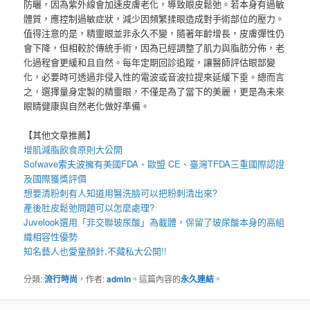
防曬，因為紫外線會加速皮膚老化，導致眼皮鬆弛。若本身有過敏
體質，應控制過敏症狀，減少因頻繁揉眼造成對手術部位的壓力。
值得注意的是，精靈眼並非永久不變，隨著年齡增長，皮膚彈性仍
會下降，但相較於傳統手術，因為已經調整了肌力與脂肪分佈，老
化過程會更緩和且自然。每年定期回診追蹤，讓醫師評估眼部變
化，必要時可透過非侵入性的電波或音波拉提來延緩下垂。總而言
之，選擇量身定製的精靈眼，不僅是為了當下的美麗，更是為未來
眼睛健康與自然老化做好準備。
【其他文章推薦】
增肌減脂
飲食原則大公開
Sofwave
索夫波
擁有美國FDA、歐盟 CE、臺灣TFDA三重國際認證
及國際獲獎評價
想要
清粉刺
有人知道用
醫洗臉
可以把
粉刺
清出來?
產後
肚皮鬆弛
問題可以怎麼處理?
Juvelook
選用「非交聯玻尿酸」為載體，保留了玻尿酸本身的高組
織相容性優勢
知名藝人也愛
童顏針
,不藏私大公開!!
分類:
流行時尚
，作者:
admin
。這篇內容的
永久連結
。