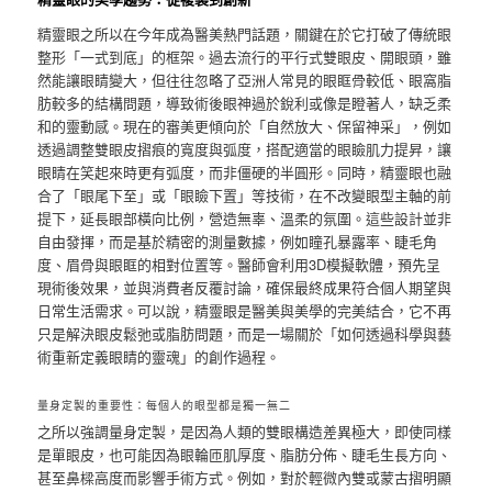
精靈眼之所以在今年成為醫美熱門話題，關鍵在於它打破了傳統眼
整形「一式到底」的框架。過去流行的平行式雙眼皮、開眼頭，雖
然能讓眼睛變大，但往往忽略了亞洲人常見的眼眶骨較低、眼窩脂
肪較多的結構問題，導致術後眼神過於銳利或像是瞪著人，缺乏柔
和的靈動感。現在的審美更傾向於「自然放大、保留神采」，例如
透過調整雙眼皮摺痕的寬度與弧度，搭配適當的眼瞼肌力提昇，讓
眼睛在笑起來時更有弧度，而非僵硬的半圓形。同時，精靈眼也融
合了「眼尾下至」或「眼瞼下置」等技術，在不改變眼型主軸的前
提下，延長眼部橫向比例，營造無辜、溫柔的氛圍。這些設計並非
自由發揮，而是基於精密的測量數據，例如瞳孔暴露率、睫毛角
度、眉骨與眼眶的相對位置等。醫師會利用3D模擬軟體，預先呈
現術後效果，並與消費者反覆討論，確保最終成果符合個人期望與
日常生活需求。可以說，精靈眼是醫美與美學的完美結合，它不再
只是解決眼皮鬆弛或脂肪問題，而是一場關於「如何透過科學與藝
術重新定義眼睛的靈魂」的創作過程。
量身定製的重要性：每個人的眼型都是獨一無二
之所以強調量身定製，是因為人類的雙眼構造差異極大，即使同樣
是單眼皮，也可能因為眼輪匝肌厚度、脂肪分佈、睫毛生長方向、
甚至鼻樑高度而影響手術方式。例如，對於輕微內雙或蒙古摺明顯