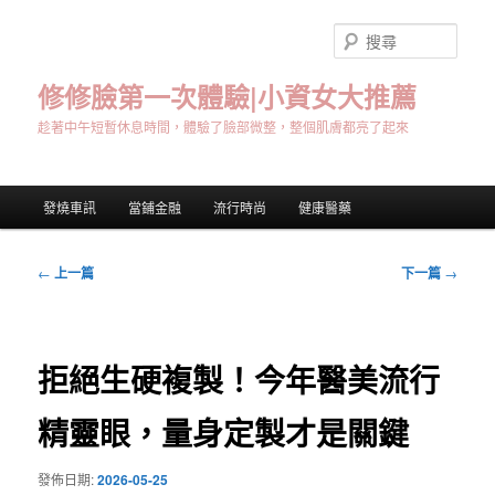
跳
至
搜
主
尋
要
修修臉第一次體驗|小資女大推薦
內
趁著中午短暫休息時間，體驗了臉部微整，整個肌膚都亮了起來
容
主
發燒車訊
當鋪金融
流行時尚
健康醫藥
要
選
單
文
←
上一篇
下一篇
→
章
導
覽
拒絕生硬複製！今年醫美流行
精靈眼，量身定製才是關鍵
發佈日期:
2026-05-25