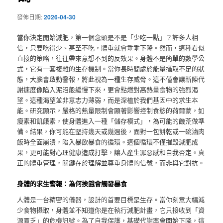
發佈日期:
2026-04-30
當你決定開始減肥，第一個念頭是不是「少吃一點」？許多人相
信，只要吃得少、甚至不吃，體重就會乖乖下降。然而，這種看似
直接的策略，往往帶來意想不到的反效果。身體不是簡單的數學公
式，它有一套複雜的生存機制。當你長時間處於能量攝取不足的狀
態，大腦會啟動警報，將此視為一種生存威脅。這不僅會讓新陳代
謝速度像陷入泥沼般緩慢下來，更會點燃對高熱量食物的強烈渴
望。這種渴望並非意志力薄弱，而是深植於我們基因中的求生本
能。研究顯示，嚴格的熱量限制會顯著影響控制食慾的荷爾蒙，如
瘦素和飢餓素，使身體進入一種「儲存模式」，為可能的饑荒做準
備。結果，你可能在堅持幾天或幾週後，面對一包餅乾或一碗滷肉
飯時全面崩潰，陷入暴飲暴食的循環。這個循環不僅摧毀減肥成
果，更可能對心理健康造成打擊，讓人產生罪惡感和自我否定。真
正的體重管理，關鍵在於理解並尊重身體的信號，而非與它對抗。
身體的求生警報：為何挨餓會觸發暴食
人體是一台精密的儀器，設計的首要目標是生存。當你刻意大幅減
少食物攝取，身體並不知道你是在執行減肥計畫，它只接收到「資
源匱乏」的危機訊號。為了自我保護，基礎代謝率會開始下降，這