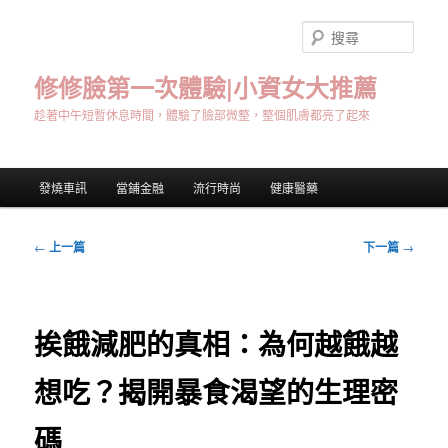
跳
至
搜
主
尋
要
修修臉第一次體驗|小資女大推薦
內
趁著中午短暫休息時間，體驗了臉部微整，整個肌膚都亮了起來
容
主
發燒車訊
當鋪金融
流行時尚
健康醫藥
要
選
單
文
←
上一篇
下一篇
→
章
導
覽
挨餓減肥的真相：為何越餓越
想吃？揭開暴食渴望的生理密
碼