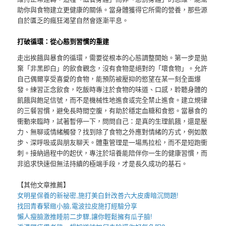
助你與食物建立更健康的關係。當身體獲得它所需的營養，那些源
自於匱乏的瘋狂渴望自然會逐漸平息。
打破循環：從心態到習慣的重建
走出挨餓與暴食的循環，需要從根本的心態調整開始。第一步是拋
棄「非黑即白」的飲食觀念，沒有食物是絕對的「壞食物」。允許
自己偶爾享受喜愛的食物，能預防被壓抑的慾望在某一刻全面爆
發。練習正念飲食，吃飯時專注於食物的味道、口感，聆聽身體的
飢餓與飽足信號，而不是機械性地進食或完全禁止進食。建立規律
的三餐習慣，避免長時間空腹，有助於穩定血糖和食慾。當暴食的
衝動來臨時，試著暫停一下，問問自己：是真的生理飢餓，還是壓
力、無聊或情緒觸發？找到除了食物之外應對情緒的方式，例如散
步、深呼吸或與朋友聊天。體重管理是一場馬拉松，而不是短跑衝
刺。接納過程中的起伏，專注於培養能陪伴你一生的健康習慣，而
非追求快速但無法持續的極端手段，才是長久成功的基石。
【其他文章推薦】
女明星保養的新祕密,施打
美白針
改善六大皮膚暗沉問題!
找回青春緊緻小臉,
電波拉皮
施打經驗分享
懶人
瘦臉
激推睡前二步驟,讓你輕鬆擁有瓜子臉!