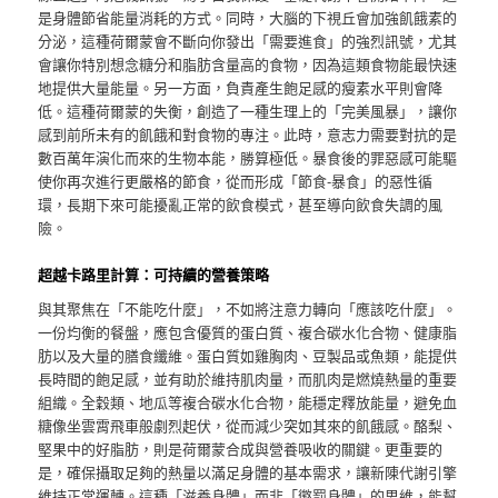
是身體節省能量消耗的方式。同時，大腦的下視丘會加強飢餓素的
分泌，這種荷爾蒙會不斷向你發出「需要進食」的強烈訊號，尤其
會讓你特別想念糖分和脂肪含量高的食物，因為這類食物能最快速
地提供大量能量。另一方面，負責產生飽足感的瘦素水平則會降
低。這種荷爾蒙的失衡，創造了一種生理上的「完美風暴」，讓你
感到前所未有的飢餓和對食物的專注。此時，意志力需要對抗的是
數百萬年演化而來的生物本能，勝算極低。暴食後的罪惡感可能驅
使你再次進行更嚴格的節食，從而形成「節食-暴食」的惡性循
環，長期下來可能擾亂正常的飲食模式，甚至導向飲食失調的風
險。
超越卡路里計算：可持續的營養策略
與其聚焦在「不能吃什麼」，不如將注意力轉向「應該吃什麼」。
一份均衡的餐盤，應包含優質的蛋白質、複合碳水化合物、健康脂
肪以及大量的膳食纖維。蛋白質如雞胸肉、豆製品或魚類，能提供
長時間的飽足感，並有助於維持肌肉量，而肌肉是燃燒熱量的重要
組織。全穀類、地瓜等複合碳水化合物，能穩定釋放能量，避免血
糖像坐雲霄飛車般劇烈起伏，從而減少突如其來的飢餓感。酪梨、
堅果中的好脂肪，則是荷爾蒙合成與營養吸收的關鍵。更重要的
是，確保攝取足夠的熱量以滿足身體的基本需求，讓新陳代謝引擎
維持正常運轉。這種「滋養身體」而非「懲罰身體」的思維，能幫