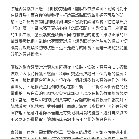
你是否曾感到困惑，明明努力運動，體脂卻依然頑固？關鍵可能不
在健身房，而在你的餐盤裡。打造高燃脂體質並非遙不可及的夢
想，它始於對食物比例的深刻理解。當我們談論飲食，往往聚焦於
「吃什麼」，卻忽略了更核心的「怎麼搭配」。身體如同一座精密
的生化工廠，營養素就是啟動不同代謝路徑的開關。攝取正確的巨
量營養素比例，能優化荷爾蒙環境，讓身體從儲存脂肪的模式，切
換為高效燃燒脂肪的狀態。這不是嚴苛的節食，而是一場關於能量
分配的智慧遊戲。
傳統的飲食建議常常讓人無所適從，低脂、低碳、高蛋白……各種
流派令人眼花撩亂。然而，科學研究逐漸描繪出一個清晰的輪廓：
沒有一種比例適合所有人，但存在一個能讓多數人高效運作的「甜
蜜區間」。這個黃金比例的核心在於平衡——平衡碳水化合物的能
量供給、蛋白質的肌肉修復與合成訊號，以及脂肪的荷爾蒙調節功
能。當這三者以和諧的比例共存時，身體的胰島素敏感性會提升，
飢餓激素（飢餓素）受到抑制，而飽足激素（瘦體素）則能有效發
揮作用。這意味著你不僅能更有效地利用食物能量，還能自然減少
不必要的熱量攝取，讓燃脂成為24小時不間斷的後台進程。
實踐這一理念，需要擺脫對單一營養素的恐懼，例如不再視碳水化
合物為敵人。相反地，選擇優質的複合碳水化合物，並將其與足量