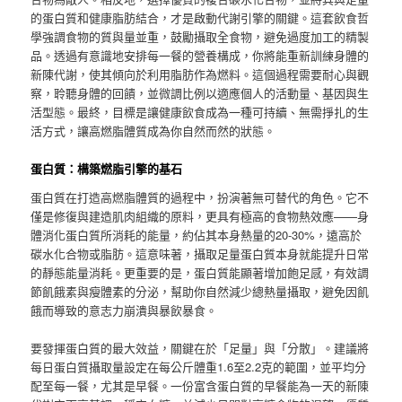
的蛋白質和健康脂肪結合，才是啟動代謝引擎的關鍵。這套飲食哲
學強調食物的質與量並重，鼓勵攝取全食物，避免過度加工的精製
品。透過有意識地安排每一餐的營養構成，你將能重新訓練身體的
新陳代謝，使其傾向於利用脂肪作為燃料。這個過程需要耐心與觀
察，聆聽身體的回饋，並微調比例以適應個人的活動量、基因與生
活型態。最終，目標是讓健康飲食成為一種可持續、無需掙扎的生
活方式，讓高燃脂體質成為你自然而然的狀態。
蛋白質：構築燃脂引擎的基石
蛋白質在打造高燃脂體質的過程中，扮演著無可替代的角色。它不
僅是修復與建造肌肉組織的原料，更具有極高的食物熱效應——身
體消化蛋白質所消耗的能量，約佔其本身熱量的20-30%，遠高於
碳水化合物或脂肪。這意味著，攝取足量蛋白質本身就能提升日常
的靜態能量消耗。更重要的是，蛋白質能顯著增加飽足感，有效調
節飢餓素與瘦體素的分泌，幫助你自然減少總熱量攝取，避免因飢
餓而導致的意志力崩潰與暴飲暴食。
要發揮蛋白質的最大效益，關鍵在於「足量」與「分散」。建議將
每日蛋白質攝取量設定在每公斤體重1.6至2.2克的範圍，並平均分
配至每一餐，尤其是早餐。一份富含蛋白質的早餐能為一天的新陳