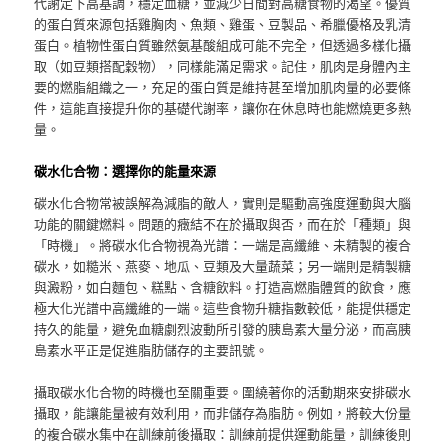
代謝定下高基調，穩定血糖，並減少日間對高糖食物的渴望。優質
的蛋白質來源包括雞胸肉、魚類、雞蛋、豆製品、希臘優格及乳清
蛋白。植物性蛋白質雖然氨基酸組成可能不完全，但透過多樣化攝
取（如豆類搭配穀物），同樣能滿足需求。記住，肌肉是身體內主
要的燃脂組織之一，充足的蛋白質是維持甚至增加肌肉量的必要條
件，這能直接提升你的基礎代謝率，讓你在休息時也能燃燒更多熱
量。
碳水化合物：選擇你的能量來源
碳水化合物常被誤解為減脂的敵人，實則是驅動高強度運動與大腦
功能的關鍵燃料。問題的癥結不在於攝取與否，而在於「種類」與
「時機」。將碳水化合物視為光譜：一端是高纖維、未精製的複合
碳水，如糙米、燕麥、地瓜、豆類及大量蔬菜；另一端則是精製糖
與澱粉，如白麵包、糕點、含糖飲料。打造高燃脂體質的飲食，應
極大化光譜中高纖維的一端。這些食物升糖指數較低，能提供穩定
持久的能量，避免血糖劇烈波動所引發的胰島素大量分泌，而高胰
島素水平正是促進脂肪儲存的主要訊號。
攝取碳水化合物的時機也至關重要。圍繞著你的活動期來安排碳水
攝取，能讓能量被有效利用，而非儲存為脂肪。例如，將較大份量
的複合碳水集中在訓練前後攝取：訓練前提供運動能量，訓練後則