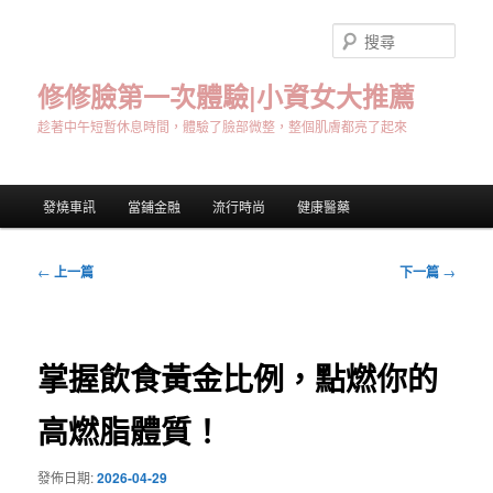
跳
至
搜
主
尋
要
修修臉第一次體驗|小資女大推薦
內
趁著中午短暫休息時間，體驗了臉部微整，整個肌膚都亮了起來
容
主
發燒車訊
當鋪金融
流行時尚
健康醫藥
要
選
單
文
←
上一篇
下一篇
→
章
導
覽
掌握飲食黃金比例，點燃你的
高燃脂體質！
發佈日期:
2026-04-29