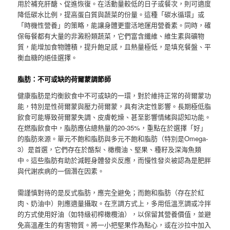
用於補充肝醣、促進恢復。在活動量較低的日子或餐次，則可適度
降低碳水比例，提高蛋白質與蔬菜的份量。這種「碳水循環」或
「時機性營養」的策略，能讓身體更靈活地運用營養素。同時，確
保每餐都有大量的非澱粉類蔬菜，它們富含纖維、維生素與礦物
質，能增加食物體積，提升飽足感，且熱量極低，是填充餐盤、平
衡血糖的絕佳選擇。
脂肪：不可或缺的荷爾蒙調節師
健康脂肪是均衡飲食中不可或缺的一環，對於維持正常的荷爾蒙功
能，特別是性荷爾蒙與壓力荷爾蒙，具有決定性影響。長期極低脂
飲食可能導致荷爾蒙失調、皮膚乾燥、甚至影響情緒與認知功能。
在燃脂飲食中，脂肪應佔總熱量的20-35%，重點在於選擇「好」
的脂肪來源。單元不飽和脂肪與多元不飽和脂肪（特別是Omega-
3）是首選，它們存在於酪梨、橄欖油、堅果、種籽及深海魚類
中。這些脂肪有助於減輕身體發炎反應，而慢性發炎被認為是肥胖
與代謝疾病的一個潛在因素。
需謹慎對待的是反式脂肪，應完全避免；而飽和脂肪（存在於紅
肉、奶油中）則應適量攝取。在烹調方式上，多用低溫烹調或冷拌
的方式使用好油（如特級初榨橄欖油），以保留其營養價值，並避
免高溫產生的有害物質。將一小把堅果作為點心，或在沙拉中加入