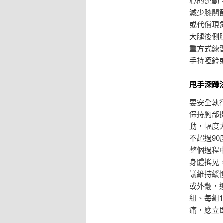
心的連動
減少膝關
或代償現
大腿後側
重方式練
手持啞鈴
甩手深蹲
要安全執
保持胸部
動，幅度
不超過9
整個過程
身體搖晃
議維持緩
或外翻，
組、每組
痛，應立