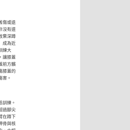
舊傷或退
非沒有道
放棄深蹲
」成為近
訓練大
，讓膝蓋
蓋前方髕
傷膝蓋的
傷害。
態訓練。
超過腳尖
臂在蹲下
胛骨與核