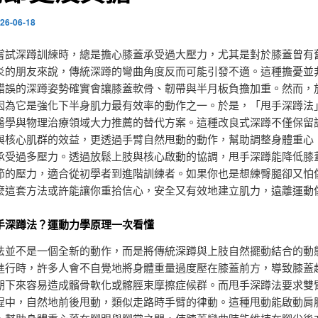
26-06-18
嘗試深蹲訓練時，總是擔心膝蓋承受過大壓力，尤其是對於膝蓋曾有
炎的朋友來說，傳統深蹲的彎曲角度反而可能引發不適。這種擔憂並
錯誤的深蹲姿勢確實會讓膝蓋軟骨、韌帶與半月板負擔加重。然而，
因為它是強化下半身肌力最有效率的動作之一。於是，「甩手深蹲法
醫學與物理治療領域大力推薦的替代方案。這種改良式深蹲不僅保留
與核心肌群的效益，更透過手臂自然甩動的動作，幫助調整身體重心
承受過多壓力。透過放鬆上肢與核心啟動的協調，甩手深蹲能降低膝
節的壓力，適合從初學者到進階訓練者。如果你也是想練臀腿卻又怕
麼這套方法或許能讓你重拾信心，安全又有效地建立肌力，遠離運動
手深蹲法？運動力學原理一次看懂
法並不是一個全新的動作，而是將傳統深蹲與上肢自然擺動結合的動
進行時，許多人會不自覺地將身體重量過度壓在膝蓋前方，導致膝蓋
期下來容易造成髕骨軟化或髂脛束摩擦症候群。而甩手深蹲法要求雙
程中，自然地前後甩動，類似走路時手臂的律動。這種甩動能啟動肩