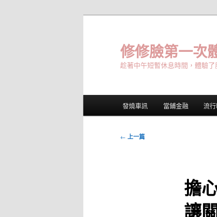
跳
至
主
修修臉第一次體
要
趁著中午短暫休息時間，體驗了
內
容
主
發燒車訊
當鋪金融
流行
要
選
單
文
←
上一篇
章
導
覽
擔
讓