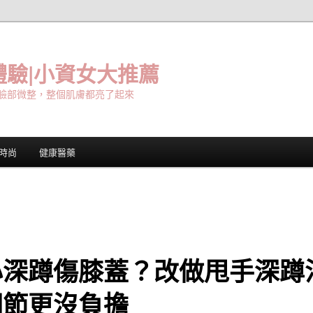
驗|小資女大推薦
臉部微整，整個肌膚都亮了起來
時尚
健康醫藥
心深蹲傷膝蓋？改做甩手深蹲
關節更沒負擔