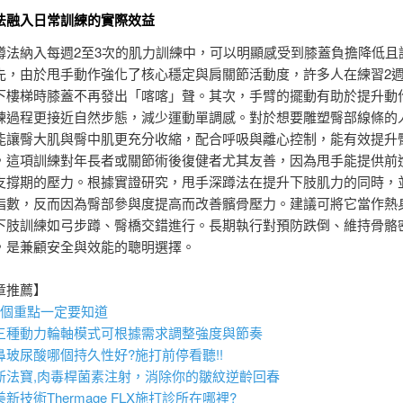
法融入日常訓練的實際效益
蹲法納入每週2至3次的肌力訓練中，可以明顯感受到膝蓋負擔降低且
先，由於甩手動作強化了核心穩定與肩關節活動度，許多人在練習2
下樓梯時膝蓋不再發出「喀喀」聲。其次，手臂的擺動有助於提升動
練過程更接近自然步態，減少運動單調感。對於想要雕塑臀部線條的
能讓臀大肌與臀中肌更充分收縮，配合呼吸與離心控制，能有效提升
，這項訓練對年長者或關節術後復健者尤其友善，因為甩手能提供前
支撐期的壓力。根據實證研究，甩手深蹲法在提升下肢肌力的同時，
指數，反而因為臀部參與度提高而改善髕骨壓力。建議可將它當作熱
下肢訓練如弓步蹲、臀橋交錯進行。長期執行對預防跌倒、維持骨骼
，是兼顧安全與效能的聰明選擇。
章推薦】
6個重點一定要知道
三種動力輪軸模式可根據需求調整強度與節奏
鼻
玻尿酸
哪個持久性好?施打前停看聽!!
法寶,
肉毒桿菌
素注射，消除你的皺紋逆齡回春
美新技術
Thermage FLX
施打診所在哪裡?