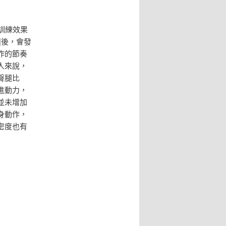
訓練效果
週後，會發
作的節奏
人來說，
臀腿比
進動力，
並未增加
身動作，
密度也有