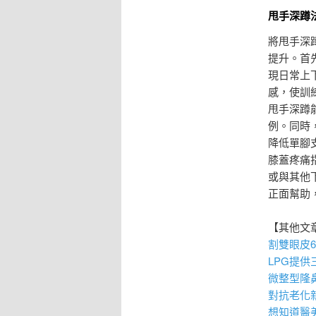
甩手深蹲
將甩手深
提升。首
現日常上
感，使訓
甩手深蹲
例。同時
降低單腳
膝蓋疼痛
或與其他
正面幫助
【其他文
割雙眼皮
LPG
提供
微整型隆
對抗老化新
想知道醫