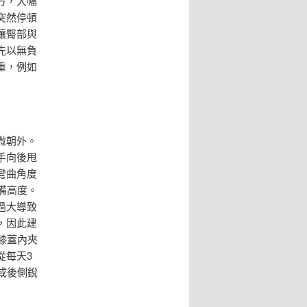
方，大幅
突然停頓
讓臀部與
先以無負
重，例如
微朝外。
手向後甩
彎曲角度
備高度。
過大導致
，因此建
膝蓋內夾
從每天3
或後側銳