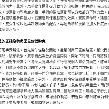
，幫助身體重心落在腳跟與腳掌之間，使膝蓋彎曲時能維持在腳尖後
節剪切力。此外，甩手動作還能提升動作的流暢性，避免蹲下時出現
象。從運動力學角度來看，手臂的慣性運動可以分散部分下蹲力量，
肌群更積極參與發力，從而達到保護膝蓋的效果。實際操作時，建議
習，感受手臂甩動與呼吸節奏的配合，再逐漸增加次數或加入輕度負
或礦泉水瓶。
法的正確姿勢與常見錯誤避免
行甩手深蹲法，首先從準備姿勢開始。雙腳與肩同寬或略寬，腳尖微
挺起、腹部收緊，雙手自然垂放於身體兩側。開始下蹲時，同時將雙
大約與臀部齊高；下蹲至大腿與地面平行或視個人靈活度而定，膝蓋
0度，且膝蓋不能超過腳尖太多。站起時，雙手改為向前甩動，回到預
中，背部保持挺直，體重平均分佈在腳掌。常見錯誤包括：甩手動作
，這時應縮小擺動範圍；另外，下蹲速度過快會讓膝蓋承受瞬間衝擊
慢節奏，約3秒下蹲、2秒站起。許多人因為心急或想挑戰重量，而讓
這時可透過腳掌踩地力量與膝蓋對齊第二腳趾來矯正。建議初學者先
10次開始，並在鏡子前練習，確認動作軌跡。若過程中感到膝蓋前側
即停止並調整姿勢，或諮詢物理治療師。