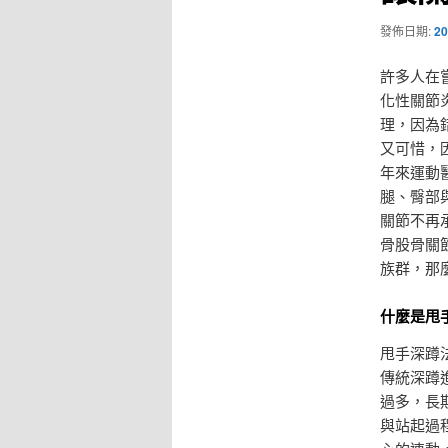
發佈日期:
20
許多人在
化性關節
理，因為
又可惜，
年來運動
腿、臀部
關節不再
骨股骨關
族群，那
什麼是甩
甩手深蹲
傳統深蹲
過多，長
與站起過