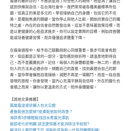
瘦身的最終目的，不應該是為了符合他人的期待，而是為了讓自己
感到快樂與自信。在台灣社會中，我們常常被各種美麗標準所包
圍，但真正的美是多元的。學習接納自己的身體，包括它的不完
美，是擺脫焦慮的關鍵。當你停止與他人比較，開始欣賞自己的獨
特之處，內在的自信會自然散發出來。這並不意味著放棄目標，而
是以更健康的心態追求進步。你可以設定實際的目標，例如改善體
能或培養健康習慣，而非僅僅追求體重下降。
在瘦身過程中，給予自己鼓勵與耐心同樣重要。進步可能會有起
伏，但這都是正常的一部分。當你遇到挫折時，請溫柔地對待自
己，而不是嚴厲批評。記住，每個人的身體都是獨一無二的，適合
別人的方法未必適合你。傾聽自己的直覺，找到最適合自己的節
奏。當你學會擁抱自我接納，減肥不再是一場戰鬥，而是一段自我
發現的旅程。你會發現，當內心充滿平靜與自信時，外在的變化也
會隨之而來，讓你以更溫柔的方式，陪伴身體變瘦。
【其他文章推薦】
鳳凰電波
資訊懶人包大公開
產後鬆弛
怎麼辦?
皮膚鬆弛
如何改善？
海菲秀
3步驟輕鬆找回水煮蛋光澤肌
臉部老化好明顯,該怎麼保養才能消除
法令紋
呢?
解決討人厭的雙下巴,
消脂針
成為新一代局部雕塑利器!