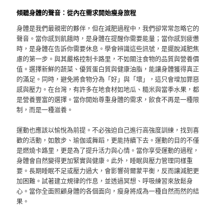
傾聽身體的聲音：從內在需求開始瘦身旅程
身體是我們最親密的夥伴，但在減肥過程中，我們卻常常忽略它的
聲音。當你感到飢餓時，是身體在提醒你需要能量；當你感到疲憊
時，是身體在告訴你需要休息。學會辨識這些訊號，是擺脫減肥焦
慮的第一步。與其嚴格控制卡路里，不如關注食物的品質與營養價
值。選擇新鮮的蔬菜、優質蛋白質與健康油脂，能讓身體獲得真正
的滿足。同時，避免將食物分為「好」與「壞」，這只會增加罪惡
感與壓力。在台灣，有許多在地食材如地瓜、糙米與當季水果，都
是營養豐富的選擇。當你開始尊重身體的需求，飲食不再是一種限
制，而是一種滋養。
運動也應該以愉悅為前提。不必強迫自己進行高強度訓練，找到喜
歡的活動，如散步、瑜伽或舞蹈，更能持續下去。運動的目的不僅
是燃燒卡路里，更是為了提升活力與心情。當你享受運動的過程，
身體會自然變得更加緊實與健康。此外，睡眠與壓力管理同樣重
要。長期睡眠不足或壓力過大，會影響荷爾蒙平衡，反而讓減肥更
加困難。試著建立規律的作息，並透過冥想、呼吸練習來放鬆身
心。當你全面照顧身體的各個面向，瘦身將成為一種自然而然的結
果。