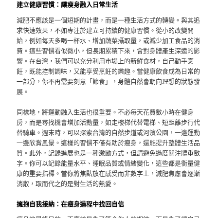
建立健康習慣：讓瘦身融入日常生活
減肥不應該是一個短期的計畫，而是一種生活方式的轉變。與其追
求快速效果，不如專注於建立可持續的健康習慣。從小的改變開
始，例如每天多喝一杯水、增加蔬菜攝取量，或減少加工食品的消
費。這些習慣看似微小，但長期累積下來，會對身體產生深遠的影
響。在台灣，我們可以充分利用市場上的新鮮食材，自己動手烹
飪，既能控制調味，又能享受烹飪的樂趣。當健康飲食成為日常的
一部分，你不再需要刻意「節食」，身體自然會朝向理想的狀態發
展。
同樣地，將運動融入生活也很重要。不必每天花費數小時在健身
房，而是尋找機會增加活動量，如走樓梯代替電梯、短距離步行代
替騎車。週末時，可以探索台灣的自然步道或河濱公園，一邊運動
一邊欣賞風景。這樣的習慣不僅有助於瘦身，還能提升整體生活品
質。此外，記錄進展也是一種激勵方式，但請避免過度關注體重數
字。你可以記錄能量水平、睡眠品質或情緒變化，這些都是衡量健
康的重要指標。當你將焦點放在感受而非數字上，減肥焦慮會逐漸
消散，取而代之的是對生活的熱愛。
擁抱自我接納：在瘦身過程中找回自信