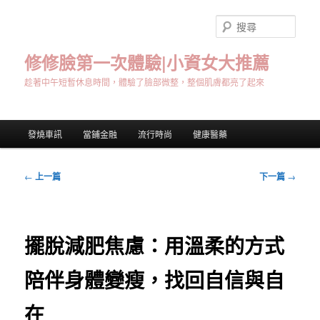
跳
至
搜
主
尋
要
修修臉第一次體驗|小資女大推薦
內
趁著中午短暫休息時間，體驗了臉部微整，整個肌膚都亮了起來
容
主
發燒車訊
當鋪金融
流行時尚
健康醫藥
要
選
單
文
←
上一篇
下一篇
→
章
導
覽
擺脫減肥焦慮：用溫柔的方式
陪伴身體變瘦，找回自信與自
在