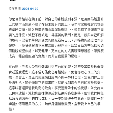
發佈日期:
2026-04-30
你是否曾經站在鏡子前，對自己的身體感到不滿？是否因為體重計
上的數字而焦慮不安？在追求瘦身的路上，我們常常被社會的審美
標準所束縛，陷入無盡的節食與運動循環中，卻忽略了身體真正需
要的是什麼。減肥不應該是一場痛苦的戰鬥，而是一段與自己和解
的旅程。當我們學會用溫柔的眼光看待自己，用接納的態度陪伴身
體變化，瘦身過程將不再充滿壓力與挫折。這篇文章將帶你探索如
何擺脫減肥焦慮，以更健康、更自在的方式實現理想體態，讓變瘦
成為一種自我照顧的實踐，而非自我懲罰的過程。
在台灣，許多人受到媒體與社交平台的影響，將瘦身等同於極端飲
食或過度運動，這不僅可能傷害身體健康，更會導致心理上的負
擔。事實上，真正的美麗來自於內心的平靜與自信。當我們停止與
身體對抗，開始傾聽它的需求時，就能找到適合自己的瘦身節奏。
這意味著選擇營養均衡的飲食，享受運動帶來的愉悅感，並允許自
己偶爾放鬆。減肥焦慮往往源於對結果的過度期待，但當我們將焦
點轉移到過程中的自我成長，每一步都變得更有意義。讓我們一起
學習如何用溫柔的方式，陪伴身體慢慢變瘦，重新愛上自己的模
樣。