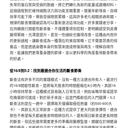
失常的蛋白質與受損的胞器，將它們轉化為新的能量或建構材料。
這個過程對於維持細胞活力與功能至關重要。隨著年齡增長，自噬
效率可能下降，導致受損物質累積，這與許多老化相關疾病有關。
規律的斷食實踐被認為可以重新激活這項功能。許多實踐者分享，
在持續進行間歇性斷食後，不僅體重得到控制，更明顯感受到皮膚
變得緊緻、光澤度提升，甚至一些細紋也獲得改善。這種由內而外
的更新過程，讓斷食成為一種潛在的美容策略。它不需要昂貴的保
養品，而是透過身體本身的智慧來達成修復與再生。理解自噬作
用，能讓我們更尊重身體的節律，並以更科學的角度看待斷食帶來
的好處。
從16/8到5:2：找到最適合你生活的斷食節奏
斷食法有許多不同的實踐模式，沒有一種方法適合所有人。最流行
的16/8間歇性斷食，是將每天進食的時間壓縮在8小時內，其餘16
小時保持禁食。這種模式容易融入日常生活，例如省略早餐或提早
吃晚餐即可達成。對於新手來說，這是門檻較低的入門選擇。5:2
斷食法則是在一週中，選擇兩天僅攝取極低熱量（約500-600大
卡），其餘五天正常飲食。這種方式提供了更大的飲食彈性，適合
那些不希望每天都被進食時間綁住的人。還有隔日斷食或更長時間
的斷食，但這些通常需要更多的準備與醫療監督。關鍵在於傾聽身
體的聲音，並根據自己的工作節奏、社交生活與健康狀況來選擇。