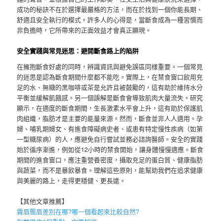
成功的秘訣不在於選擇最嚴格的方法，而在於找到一個你能長期、
舒適且安全執行的模式。許多人的心得是，當斷食成為一種習慣而
非負擔時，它所帶來的正面效益才會真正顯現。
安全實踐與常見迷思：避開斷食路上的陷阱
在擁抱斷食好處的同時，辨識資訊與避免誤區同樣重要。一個常見
的迷思是認為斷食期間什麼都不能吃。實際上，在禁食窗口飲用充
足的水、無糖的黑咖啡或茶是允許且被鼓勵的，這有助於維持水分
平衡並緩解飢餓感。另一個誤解是斷食會導致肌肉大量流失。研究
顯示，在適度的斷食期間，生長激素水平會上升，這有助於保護肌
肉組織，脂肪才是主要的能量來源。然而，斷食並非人人適用。孕
婦、哺乳期婦女、有進食障礙病史者、或患有特定慢性疾病（如第
一型糖尿病）的人，應避免自行嘗試並務必諮詢醫師。安全的實踐
始於循序漸進，例如從12小時的禁食開始，讓身體慢慢適應。斷食
期間的進食窗口，應注重營養密度，攝取充足的蛋白質、健康脂肪
與蔬菜，而不是暴飲暴食。理解這些原則，能幫助我們在追求健康
與美麗的路上，走得更穩健、更長遠。
【其他文章推薦】
霧眉
飄眉
差別在哪?哪一個看起來比較自然?