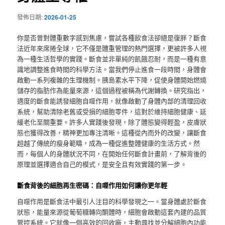
發佈日期:
2026-01-25
你是否曾對體重數字感到焦慮，嘗試各種飲食法卻總是復胖？斷食
法近年來席捲全球，它不僅是體重管理的熱門選擇，更被許多人視
為一種生活哲學的實踐。斷食並非單純的飢餓忍耐，而是一種有意
識地調整進食時間的科學方法。當我們停止進食一段時間，身體會
啟動一系列複雜的生理機制。胰島素水平下降，促使身體開始燃燒
儲存的脂肪作為能量來源，這個過程被稱為代謝轉換。研究指出，
適度的斷食能誘發細胞自噬作用，就像啟動了身體內部的清理回收
系統，幫助清除老舊或受損的細胞零件，這對於維持細胞健康、延
緩老化至關重要。許多人實踐後發現，除了體態變得輕盈，皮膚狀
態也獲得改善，精神更加專注清晰。這種從內而外的改變，讓斷食
超越了傳統的瘦身範疇，成為一種促進整體健康的生活方式。然
而，每個人的身體狀況不同，在開始任何斷食計畫前，了解背後的
原理並選擇適合自己的模式，是安全且有效實踐的第一步。
斷食背後的細胞再生密碼：自噬作用如何讓你更年輕
自噬作用是斷食法中最引人注目的科學發現之一。當身體處於斷食
狀態，能量來源從葡萄糖轉向酮體時，細胞會啟動這套內建的品質
管控系統。它就像一個高效的回收廠，主動尋找並分解細胞內功能