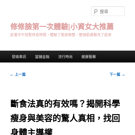
跳
至
搜
主
尋
要
修修臉第一次體驗|小資女大推薦
內
趁著中午短暫休息時間，體驗了臉部微整，整個肌膚都亮了起來
容
主
發燒車訊
當鋪金融
流行時尚
健康醫藥
要
選
單
文
←
上一篇
下一篇
→
章
導
覽
斷食法真的有效嗎？揭開科學
瘦身與美容的驚人真相，找回
身體主導權