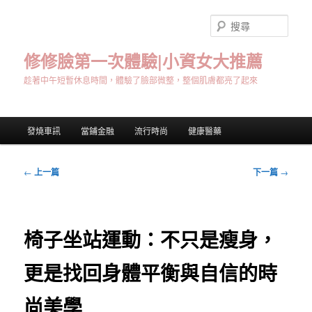
跳
至
搜
主
尋
要
修修臉第一次體驗|小資女大推薦
內
趁著中午短暫休息時間，體驗了臉部微整，整個肌膚都亮了起來
容
主
發燒車訊
當鋪金融
流行時尚
健康醫藥
要
選
單
文
←
上一篇
下一篇
→
章
導
覽
椅子坐站運動：不只是瘦身，
更是找回身體平衡與自信的時
尚美學