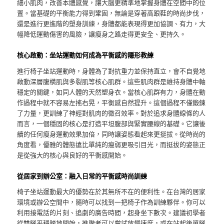
細小肌肉，改善本體感覺，讓大腦更精準地掌握身體在空間中的位
置。當基礎的平衡能力得到鞏固，無論是穿著高跟鞋的時尚步伐，
還是進行更進階的塑身訓練，身體都能表現得更加協調、有力，大
幅降低運動傷害的風險，讓瘦身之路走得更安全、更持久。
核心啟動：坐站運動如何成為平衡感的隱形教練
進行椅子坐站運動時，身體為了對抗重力並保持直立，會不自覺地
啟動深層腹橫肌與多裂肌等核心肌群。這些肌肉群是維持身體中軸
穩定的關鍵，如同人體的天然塑身衣。當核心肌群有力，身體在動
作過程中就不容易左搖右晃，平衡感自然提升。這個過程不僅鍛鍊
了力量，更訓練了神經對肌肉的徵召效率。對於追求身體線條的人
而言，一個穩固的核心是打造平坦腹部與緊實腰線的基礎。它讓後
續的任何瘦身運動效果加倍，同時讓姿態看起來更挺拔。從時尚的
角度看，優雅的體態遠比單純的瘦弱更吸引目光，而挺拔的姿態正
是從強大的核心與良好的平衡感開始。
從居家到辦公室：融入日常的平衡感時尚訓練
椅子坐站運動最大的優勢在於其無所不在的便利性。在台灣的居家
環境或辦公空間中，隨時可以找到一把椅子作為訓練夥伴。你可以
利用接電話的片刻、追劇的廣告時間，起身坐下數次。建議初學者
從雙腳平穩踏地開始，進階者可以嘗試放慢速度，或在站起後單腳