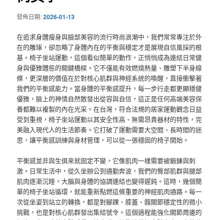
發佈日期:
2026-01-13
在追求身體瘦身與臉部美容的流行時尚浪潮中，我們常常專注於外
在的雕琢，卻忽略了身體內在的平衡與穩定才是展現自信風採的根
基。椅子坐站運動，這個看似簡單的動作，正悄悄成為連結日常健
身與優雅體態的關鍵橋樑。它不僅能有效燃燒熱量、雕塑下半身線
條，更深層的價值在於對核心肌群與神經系統的喚醒，直接衝擊著
我們的平衡感能力。當身體的平衡感提升，每一步行走都更顯穩健
優雅，臉上的神情自然散發出從容與自信，這正是任何高端美容保
養都難以複製的內在光采。在台灣，符合法規的居家運動觀念日益
受到重視，椅子坐站運動以其安全性高、無需昂貴器材的特性，完
美融入現代人的生活節奏。它打破了運動需要大空間、長時間的迷
思，讓平衡感訓練與身材管理，可以從一張穩固的椅子開始。
平衡感並非與生俱來就固定不變，它像肌肉一樣需要被鍛鍊與刺
激。日常生活中，從久坐辦公到通勤奔波，我們的臀部肌群與腿部
肌肉逐漸沉睡，大腦與身體的協調連結也變得遲鈍。這時，幾個簡
單的椅子坐站循環，就能重新點燃這條重要的神經肌肉通路。每一
次從坐姿到站立的轉換，都是對腳踝、膝蓋、髖關節穩定性的微小
挑戰，也是對核心肌群發出集結號令。這個過程能強化關節周邊的