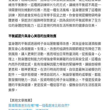
維持平衡數秒。這種將訓練碎片化的方式，讓維持平衡感不再是一
項需要特別規劃的任務，而是一種生活風格。當身體習慣了這種微
訓練，其好處會反映在日常舉手投足之間。你會發現提購物袋時身
體更穩，穿起流行服飾時架勢更足，因為良好的平衡感帶來了全方
位的身體控制能力，這正是現代時尚生活所推崇的健康自信美。
平衡感提升與身心美容的加乘效應
當身體的平衡感透過椅子坐站運動獲得改善，其效益會如漣漪般擴
散至身心各個層面。生理上，改善的協調性與關節穩定性降低了跌
倒風險，讓人更樂於活動，進而增加日常熱量消耗，促進瘦身。心
理上，對身體控制能力的增強會帶來顯著的自信與安全感。這種由
內而外的穩定感，能有效緩解因壓力導致的緊繃神情，讓臉部線條
更柔和，眼神更篤定。在流行時尚的領域，自信是最無法被模仿的
配件。一個步態穩健、神情自若的人，無論穿著簡約或華服，都能
散發獨特魅力。因此，投資時間在椅子坐站運動上，不僅是投資身
體的平衡與健康，更是投資一種從容不迫、優雅自信的生活態度與
美學。
【其他文章推薦】
霧眉
飄眉
差別在哪?哪一個看起來比較自然?