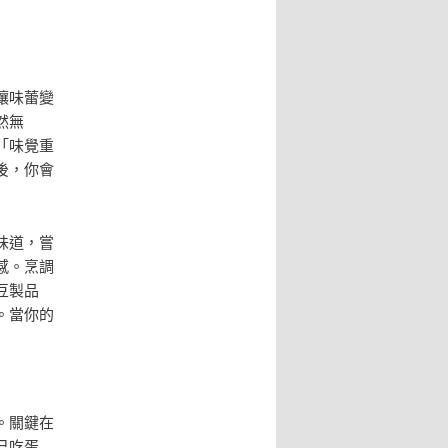
讓味蕾變
然無
「味覺重
後，你會
味道，嘗
感。烹調
豆製品
。當你的
。關鍵在
己吃蛋