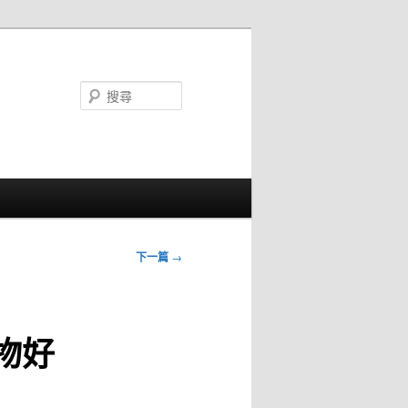
搜
尋
下一篇
→
物好