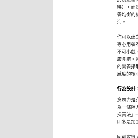
糕），而
養均衡的
海。
你可以建
專心用餐
不可小覷
康食譜。
的營養攝
感度的核
行為設計
意志力是
為一條阻
採買法」
則多是加
回到家後