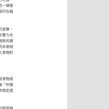
完一頓營
深印在腦
的音樂，
影響力也
戰新的健
而非單純
久食物好
型食物成
循「外圍
中間走道
的蔬菜條