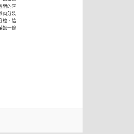
透明的容
雞肉分裝
分鐘，這
鋪設一條