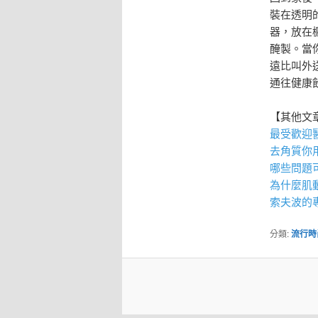
裝在透明
器，放在
醃製。當
遠比叫外
通往健康
【其他文
最受歡迎
去角質
你
哪些問題
為什麼
肌
索夫波
的
分類:
流行時