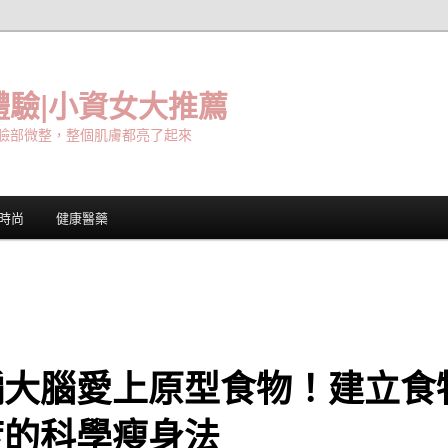
驗|小資女大推薦
臉部微整，整個肌膚都亮了起來
時尚
健康醫藥
騙大腦愛上原型食物！建立食
度的科學瘦身法