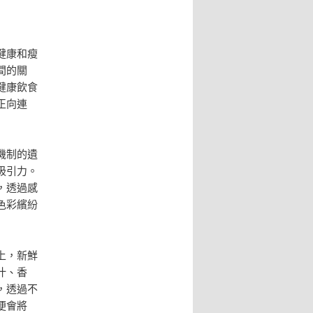
健康和瘦
間的關
健康飲食
正向連
機制的遺
吸引力。
，透過感
色彩繽紛
上，新鮮
汁、香
，透過不
便會將