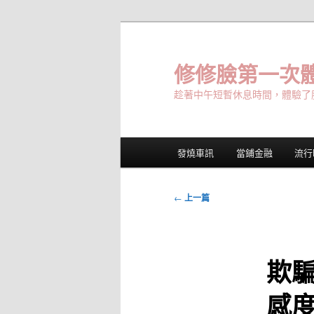
跳
至
主
修修臉第一次體
要
趁著中午短暫休息時間，體驗了
內
容
主
發燒車訊
當鋪金融
流行
要
選
單
文
←
上一篇
章
導
覽
欺
感