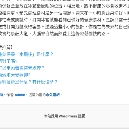
的保鮮盒並放在冰箱最顯眼的位置。相反地，將不健康的零食收進不
櫥櫃深處。預先處理食材是另一個關鍵。週末花一小時將蔬菜切好、
你忙碌或飢餓時，打開冰箱就能看到已備好的健康食材，烹調只需十
送或打開泡麵來得容易。透過這些小小的設計，你是在為未來的自己
飲食的康莊大道，大腦會自然而然愛上這條輕鬆愉快的路。
章推薦】
醫美保養「
水飛梭
」是什麼？
用對了嗎?
可以用
肉毒桿菌
素處理？
動減脂
大受歡迎?
專利技術是什麼？有什麼優勢？
尚
，作者:
admin
。這篇內容的
永久連結
。
本站採用 WordPress 建置