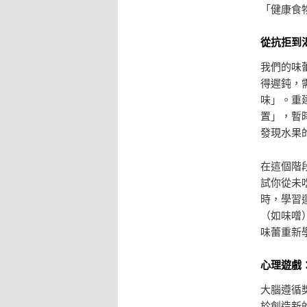
「健康食
從抗拒到
我們的味
得遲鈍，
味」。重
置」，暫
發現水果
在這個階
試你從未
時，學習
（如味噌
味蕾重新
心理遊戲
大腦遵循
於創造新