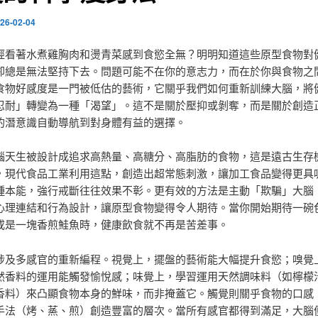
26-02-04
經看著水煮雞胸肉和燙青菜感到食慾全無？明明知道這些原型食物對
卻總是無法堅持下去。問題可能不在你的意志力，而在於你與食物之
食物好感度是一門被低估的藝術，它關乎我們如何重新訓練大腦，將
忍耐」轉變為一種「渴望」。這不是關於壓抑或剝奪，而是關於創造
的潛意識自動導航到對身體有益的選擇。
腦天生被設計成追求高熱量、高糖分、高脂肪的食物，這是遠古生存
，現代食品工業利用這點，創造出超常態刺激，讓加工食品變得更具
種本能，強行戒斷往往效果不彰。更有效的方法是主動「欺騙」大腦
心理連結和行為設計，讓原型食物變得令人期待。當你開始期待一碗
或是一塊香煎鮭魚時，健康飲食就不再是苦差事。
涉及多感官的重新編程。視覺上，擺盤的藝術能大幅提升食慾；嗅覺
然香料的運用能觸發愉悅感；味覺上，學習運用天然調味料（如檸檬
香料）來凸顯食物本身的鮮味，而非掩蓋它。觸覺則關乎食物的口感
手法（烤、蒸、煎）創造豐富的層次。當所有感官都得到滿足，大腦