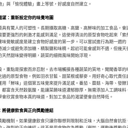
物」與「愉悅體驗」畫上等號，好感度自然建立。
渴望：重新設定你的味覺地圖
蕾具有驚人的可塑性。長期攝取高糖、高鹽、高鮮味的加工食品，會
需要更強烈的刺激才能感到滿足。這使得清淡的原型食物吃起來「索
建味覺敏感度是建立食物好感度的第一步。可以嘗試進行為期一週的
時減少或避免添加糖、精製鹽和味精。起初可能會感到不適，但幾天
的天然甜味變得明顯，蔬菜的細微風味開始浮現。
段，重點是探索而非忍耐。去市場觸摸各種蔬菜的質地，聞聞香草的
吃過的原型食物，例如羽衣甘藍、甜菜根或藜麥。用好奇心取代責任
運用「鮮味」這個第五味覺來提升滿足感。番茄、蘑菇、海帶、發酵
）都富含天然穀氨酸，能讓菜餚味道濃郁醇厚，無需添加人工調味料
學會欣賞食物本真的味道，對加工食品的渴望便會自然降低。
：將健康飲食與正向獎勵連結
獎勵機制。如果健康飲食只讓你聯想到限制和乏味，大腦自然會抗拒
的、強烈的正向連結。這不是用食物作為獎勵（例如：運動後獎勵自