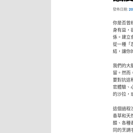
發佈日期:
20
你是否曾
身有益，
係。建立
從一種「
結，讓你
我們的大
留。然而
要對抗這
官體驗、
的沙拉，
這個過程
香草和天
醋、各種
同的烹調