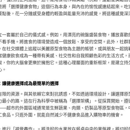
是將「選擇健康食物」這個行為本身，與內在的愉悅感連結起來。吃
餐點後，花一分鐘感受身體的輕盈與能量充沛的感覺，將這種感覺深
立一套屬於自己的儀式感。例如，用漂亮的碗盤盛裝食物，播放喜歡
不看手機。將進食的環境營造成一個放鬆、享受的空間。此外，社群
。在社交媒體上追蹤以美麗原型食物為主題的帳號，或與朋友一起挑
當健康飲食成為一種帶有美感、社交性和自我照顧色彩的生活方式，
取，你的大腦會更樂於擁抱它。這種心理層面的重新框架，是建立持
心。
：讓健康選擇成為最簡單的選擇
有限的資源。與其依賴它來對抗誘惑，不如透過環境設計，讓選擇原
力最小的路。這在行為科學中被稱為「選擇架構」。從採買開始，遵
——超市的外圍區域通常是生鮮蔬果、肉類、奶製品等原型食物區，
工食品。只逛外圍，就能自然減少不健康食品進入購物車的機會。
，進行「視覺轟炸」。將洗好的水果放在餐桌中央的果盤裡，將切好