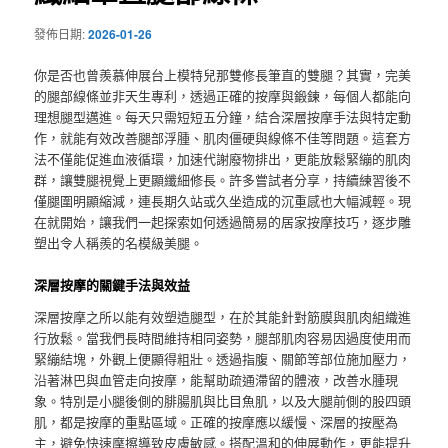
發佈日期:
2026-01-26
你是否也曾羨慕伸展台上模特兒那雙修長筆直的雙腿？其實，完美
的腿部線條並非天生專利，透過正確的按摩與鍛鍊，每個人都能向
理想腿型邁進。每天只需短短五分鐘，結合深層按摩手法與特定動
作，就能有效改善腿部浮腫、肌肉僵硬與線條不佳等問題。這套方
法不僅能促進血液循環，加速代謝廢物排出，更能放鬆緊繃的肌肉
群，讓雙腿視覺上更顯纖細修長。許多嘗試者分享，持續練習後不
僅腿圍明顯縮減，連長期久站或久坐造成的沉重感也大幅減輕。現
在就開始，讓我們一起探索如何透過簡易的居家按摩技巧，逐步雕
塑出令人稱羨的名模級美腿。
深層按摩的關鍵手法與效益
深層按摩之所以能有效塑造腿型，在於其能針對筋膜與肌肉組織進
行放鬆。當我們長時間維持相同姿勢，腿部肌肉容易因過度使用而
緊繃結塊，外觀上便顯得粗壯。透過指腹、關節等部位施加壓力，
沿著淋巴與血管走向按摩，能幫助疏通滯留的體液，改善水腫現
象。特別是小腿後側的腓腸肌與比目魚肌，以及大腿前側的股四頭
肌，都是按摩的重點區域。正確的按摩應以緩慢、深層的按壓為
主，避免快速摩擦導致皮膚敏感。搭配溫和的伸展動作，更能提升