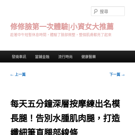
跳
至
搜
主
尋
要
修修臉第一次體驗|小資女大推薦
內
趁著中午短暫休息時間，體驗了臉部微整，整個肌膚都亮了起來
容
主
發燒車訊
當鋪金融
流行時尚
健康醫藥
要
選
單
文
←
上一篇
下一篇
→
章
導
覽
每天五分鐘深層按摩練出名模
長腿！告別水腫肌肉腿，打造
纖細筆直腿部線條