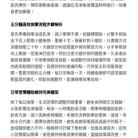
肌肉彈性，預防運動後痠痛。建議在洗澡後身體溫熱時進行，效果
會更加顯著。
五分鐘高效按摩流程步驟解析
首先準備按摩油或乳液，減少摩擦不適。從腳踝開始，以雙手拇指
由下往上輕推小腿後側，重複十次。接著針對小腿肚，以畫圓方式
深層按壓三十秒。大腿部分則從膝蓋外側向臀部方向，以手掌根部
向上推按，促進淋巴迴流。特別注意大腿外側的髂脛束，久坐者此
處容易僵硬，可用拳頭輕滾放鬆。每個動作保持緩慢呼吸，感受肌
肉逐漸鬆開的過程。若遇到特別痠痛的點，可停留五秒深壓再放
開。整套流程約五分鐘，每日早晚各一次，持續兩週即可感受腿部
輕盈度的變化。搭配抬腿動作，能讓按摩效果加倍。
日常習慣輔助維持完美腿型
除了每日按摩，生活習慣的調整同樣重要。避免長時間交叉翹腳，
以免影響血液循環。每坐一小時應起身活動，簡單伸展腿部肌群。
飲食方面，減少高鈉食物攝取，多補充含鉀蔬果如香蕉、菠菜，有
助水分代謝。選擇合適的鞋款，避免長期穿著過高或過平的鞋子，
造成腿部壓力不均。睡眠時可於腳下墊枕頭，促進血液迴流。這些
小習慣看似簡單，卻是維持按摩成果的關鍵。當腿部循環改善，不