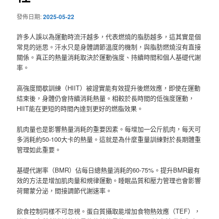
發佈日期:
2025-05-22
許多人誤以為運動時流汗越多，代表燃燒的脂肪越多，這其實是個
常見的迷思。汗水只是身體調節溫度的機制，與脂肪燃燒沒有直接
關係。真正的熱量消耗取決於運動強度、持續時間和個人基礎代謝
率。
高強度間歇訓練（HIIT）被證實能有效提升後燃效應，即使在運動
結束後，身體仍會持續消耗熱量。相較於長時間的低強度運動，
HIIT能在更短的時間內達到更好的燃脂效果。
肌肉量也是影響熱量消耗的重要因素。每增加一公斤肌肉，每天可
多消耗約50-100大卡的熱量。這就是為什麼重量訓練對於長期體重
管理如此重要。
基礎代謝率（BMR）佔每日總熱量消耗的60-75%。提升BMR最有
效的方法是增加肌肉量和規律運動。睡眠品質和壓力管理也會影響
荷爾蒙分泌，間接調節代謝速率。
飲食控制同樣不可忽視。蛋白質攝取能增加食物熱效應（TEF），