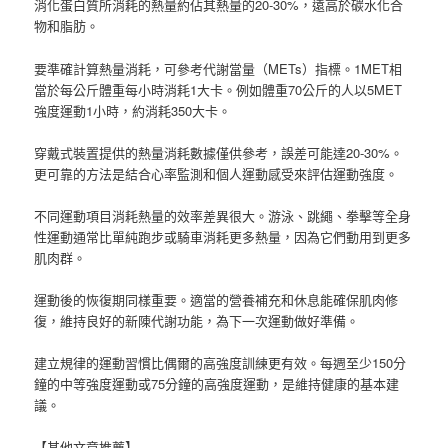
消化蛋白質所消耗的熱量約佔其熱量的20-30%，遠高於碳水化合
物和脂肪。
要準確計算熱量消耗，可參考代謝當量（METs）指標。1MET相
當於每公斤體重每小時消耗1大卡。例如體重70公斤的人以5MET
強度運動1小時，約消耗350大卡。
穿戴式裝置提供的熱量消耗數據僅供參考，誤差可能達20-30%。
更可靠的方法是結合心率監測和個人運動感受來評估運動強度。
不同運動項目消耗熱量的效率差異很大。游泳、跳繩、拳擊等全身
性運動通常比單純跑步或騎車消耗更多熱量，因為它們動用到更多
肌肉群。
運動後的恢復期同樣重要。適當的營養補充和休息能確保肌肉修
復，維持良好的新陳代謝功能，為下一次運動做好準備。
建立規律的運動習慣比偶爾的高強度訓練更有效。每週至少150分
鐘的中等強度運動或75分鐘的高強度運動，是維持健康的基本建
議。
【其他文章推薦】