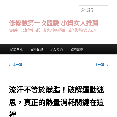
跳
至
搜
主
尋
要
修修臉第一次體驗|小資女大推薦
內
趁著中午短暫休息時間，體驗了臉部微整，整個肌膚都亮了起來
容
主
發燒車訊
當鋪金融
流行時尚
健康醫藥
要
選
單
文
←
上一篇
下一篇
→
章
導
覽
流汗不等於燃脂！破解運動迷
思，真正的熱量消耗關鍵在這
裡