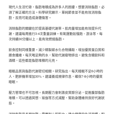
現代人生活忙碌，脂肪堆積成為許多人的困擾。想要消除脂肪，必
須了解正確的方法。科學研究顯示，單純節食並不能有效消除脂
肪，反而可能造成身體傷害。
消除脂肪的關鍵在於提高基礎代謝率。肌肉量增加能有效提升代
謝，建議每周進行3-4次重量訓練。有氧運動如慢跑、游泳等，每
次持續30分鐘以上，能有效燃燒脂肪。
飲食控制同樣重要。減少精製碳水化合物攝取，增加優質蛋白質和
膳食纖維。每天喝足夠的水，幫助代謝廢物排出。避免含糖飲料和
酒精，這些都是脂肪堆積的元兇。
睡眠品質與脂肪代謝密切相關。研究指出，每天睡眠不足6小時的
人，肥胖機率增加30%。建議養成規律作息，確保7-8小時的優質
睡眠。
壓力管理也不可忽視。長期壓力會刺激皮質醇分泌，促進腹部脂肪
堆積。可以透過冥想、瑜伽等方式減壓，幫助身體維持良好代謝狀
態。
消除脂肪是長期抗戰，需要耐心和毅力。建立健康的生活習慣，配