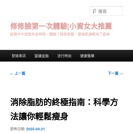
跳
至
搜
主
尋
要
修修臉第一次體驗|小資女大推薦
內
趁著中午短暫休息時間，體驗了臉部微整，整個肌膚都亮了起來
容
主
發燒車訊
當鋪金融
流行時尚
健康醫藥
要
選
單
文
←
上一篇
下一篇
→
章
導
覽
消除脂肪的終極指南：科學方
法讓你輕鬆瘦身
發佈日期:
2025-04-21