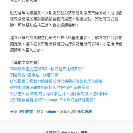
壓力管理同樣重要。長期處於壓力狀態會刺激皮質醇分泌，這可能
導致食慾增加和對高熱量食物的渴望。透過運動、冥想等方式減
壓，可以幫助維持正常的食慾調節機制。
建立正確的飲食觀念比單純計算卡路里更重要。了解食物如何影響
飽足感，選擇營養密度高且能提供持久飽足感的食物，才是維持健
康體重的長久之計。
【其他文章推薦】
霧眉
飄眉
差別在哪?哪一個看起來比較自然?
割雙眼皮6個重點一定要知道
LPG
提供三種動力輪軸模式可根據需求調整強度與節奏
微整型隆鼻
玻尿酸
哪個持久性好?施打前停看聽!!
對抗老化新法寶,
肉毒桿菌
素注射，消除你的皺紋逆齡回春
想知道醫美新技術
Thermage FLX
施打診所在哪裡?
分類:
流行時尚
，作者:
admin
。這篇內容的
永久連結
。
本站採用 WordPress 建置