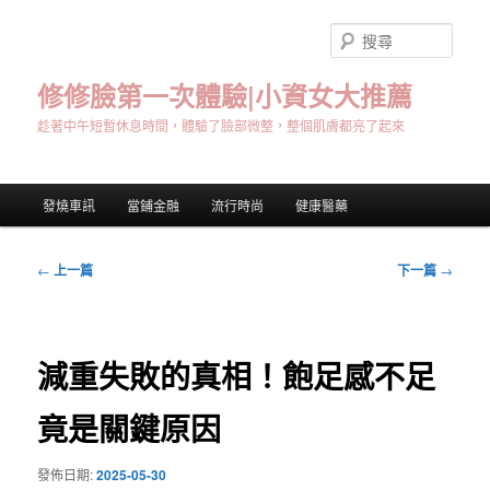
跳
至
搜
主
尋
要
修修臉第一次體驗|小資女大推薦
內
趁著中午短暫休息時間，體驗了臉部微整，整個肌膚都亮了起來
容
主
發燒車訊
當鋪金融
流行時尚
健康醫藥
要
選
單
文
←
上一篇
下一篇
→
章
導
覽
減重失敗的真相！飽足感不足
竟是關鍵原因
發佈日期:
2025-05-30