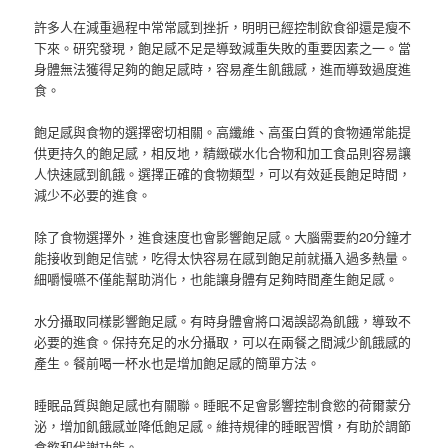
許多人在減重過程中常常感到挫折，明明已經控制飲食卻還是瘦不
下來。研究發現，飽足感不足是導致減重失敗的重要因素之一。當
身體無法獲得足夠的飽足感時，容易產生飢餓感，進而導致過度進
食。
飽足感與食物的選擇密切相關。高纖維、高蛋白質的食物通常能提
供更持久的飽足感，相反地，精緻碳水化合物和加工食品則容易讓
人快速感到飢餓。選擇正確的食物類型，可以有效延長飽足時間，
減少不必要的進食。
除了食物選擇外，進食速度也會影響飽足感。大腦需要約20分鐘才
能接收到飽足信號，吃得太快容易在感到飽足前就攝入過多熱量。
細嚼慢嚥不僅能幫助消化，也能讓身體有足夠時間產生飽足感。
水分攝取同樣影響飽足感。有時身體會將口渴誤認為飢餓，導致不
必要的進食。保持充足的水分攝取，可以在兩餐之間減少飢餓感的
產生。餐前喝一杯水也是增加飽足感的簡單方法。
睡眠品質與飽足感也有關聯。睡眠不足會影響控制食慾的荷爾蒙分
泌，增加飢餓感並降低飽足感。維持規律的睡眠習慣，有助於調節
食慾和代謝功能。