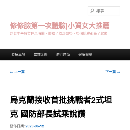
跳
至
搜
主
尋
要
修修臉第一次體驗|小資女大推薦
內
趁著中午短暫休息時間，體驗了臉部微整，整個肌膚都亮了起來
容
主
發燒車訊
當鋪金融
流行時尚
健康醫藥
要
選
單
文
←
上一篇
下一篇
→
章
導
覽
烏克蘭接收首批挑戰者2式坦
克 國防部長試乘說讚
發佈日期:
2023-06-12