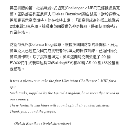
英國捐贈的第一批挑戰者2式坦克(Challenger 2 MBT)已經抵達烏克
蘭，國防部長列茲尼柯夫(Oleksii Reznikov)親自試乘，對於這種先
進坦克表示高度期待。他在推特上說：「很高興成為能搭上挑戰者
2式主戰坦克兜風。這種由英國提供的神奇機器，將很快開始執行
作戰任務。」
防衛部落格(Defense Blog)報導，根據英國國防部的新聞稿，烏克
蘭坦克兵已經在英國完成挑戰者2式坦克的操作訓練，已返回烏克
蘭繼續作戰。除了挑戰者坦克，英國還向烏克蘭派遣了 20 輛
FV432鬥牛犬裝甲運兵車(BulldogAFV)和30輛 AS-90 型155公釐自
走榴砲。
It was a pleasure to take the first Ukrainian Challenger 2 MBT for a
spin.
Such tanks, supplied by the United Kingdom, have recently arrived in
our country.
These fantastic machines will soon begin their combat missions.
Thank you, , , and the people.
— Oleksii Reznikov (@oleksiireznikov)