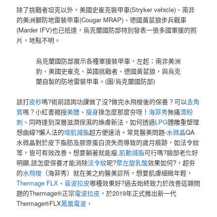
除了挑戰者坦克以外，美國史崔克裝甲車(Stryker vehicle)、南非
的美洲獅防地雷裝甲車(Cougar MRAP)、德國黃鼠狼步兵戰車
(Marder IFV)也已抵達，烏克蘭國防部特別發表一張多國軍援的照
片，地點不明。
烏克蘭國防部展示各種軍援裝甲車，左起：南非美洲
豹、美國史崔克、英國挑戰者、德國黃鼠狼，與烏克
蘭自製的防地雷裝甲車。(圖/烏克蘭國防部)
該打
皮秒
嗎?術前諮詢功課做了沒?做完水飛梭後的保養？可以
去角
質
嗎？小紅書親授
美體
、
瘦身
操怎麼那麼夯呀！
海菲秀
無痛
清粉
刺
、同時達到深層滋潤保濕的煥膚新法，如何透過
LPG
體雕重塑理
想曲線?懶人法的
增肌減脂
超方便速洽。常見醫美問題-
水微晶
QA
水微晶對於皮下脂肪及膠原蛋白流失而導致的歲月痕跡，如法令紋
等，皆可有效改善。想要躺著就能瘦,
肌動減脂
可行嗎?臉部老化好
明顯,該怎麼保養才能消除
法令紋
呢?
聚左旋乳酸
效果如何?，超夯
的
水飛梭
（海菲秀）就在美之約醫美診所，想要肌膚細緻年輕，
Thermage FLX
、
音波拉皮
哪種效果好?過去始終致力於改善這類問
題的Thermage®正宗
電波拉皮
，於2019年正式推出新一代
Thermage®FLX
鳳凰電波
，