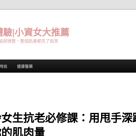
驗|小資女大推薦
臉部微整，整個肌膚都亮了起來
時尚
健康醫藥
齡女生抗老必修課：用甩手深
你的肌肉量