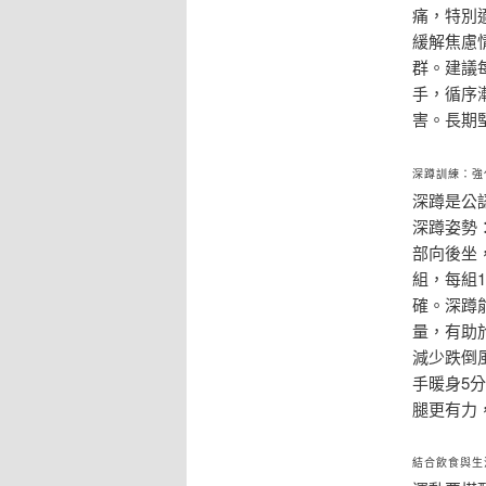
痛，特別
緩解焦慮
群。建議
手，循序
害。長期
深蹲訓練：強
深蹲是公
深蹲姿勢
部向後坐
組，每組
確。深蹲
量，有助
減少跌倒
手暖身5
腿更有力
結合飲食與生