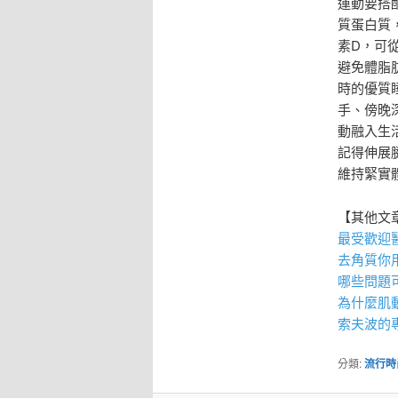
運動要搭
質蛋白質
素D，可
避免體脂
時的優質
手、傍晚
動融入生
記得伸展
維持緊實
【其他文
最受歡迎
去角質
你
哪些問題
為什麼
肌
索夫波
的
分類:
流行時