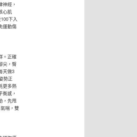
律神經，
核心肌
100下入
免運動傷
群。正確
腳尖，臀
每天做3
姿勢正
耗更多熱
平衡感，
動，先甩
再氣喘，雙