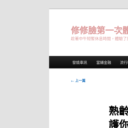
跳
至
主
修修臉第一次體
要
趁著中午短暫休息時間，體驗了
內
容
主
發燒車訊
當鋪金融
流行
要
選
單
文
←
上一篇
章
導
覽
熟
護