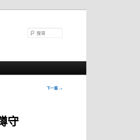
搜
尋
下一篇
→
蹲守