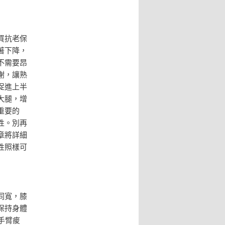
買抗老保
著下降，
不需要昂
謝，讓熟
促進上半
大腿，增
重要的
性。別再
章將詳細
性照樣可
同寬，膝
保持身體
手臂痠