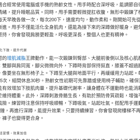
適合經常使用電腦或手機的熟齡女性。甩手時配合深呼吸，能調節自
情緒，提升睡眠品質。同時，甩手需要輕微提肛收腹，無形中鍛鍊了
每天早晚各做一次，每次200下，速度均勻，動作柔和。剛開始可先從
漸進。甩手不僅能活化全身肌肉，還能為接下來的深蹲做好暖身，避
堅持，你會發現肩膀更輕盈，呼吸更深長，整個人也更有精神。
化下肢，提升代謝
認的
增肌減脂
王牌動作，能一次鍛鍊到臀部、大腿前後側以及核心肌
：雙腳與肩同寬，腳尖微微向外，下蹲時背部保持挺直，膝蓋不超過
，像要坐在無形椅子上。下蹲至大腿與地面平行，再緩緩用力站起。
15次，組間休息30秒。熟齡女性初期可先靠牆或使用椅子輔助，確保
能有效增加下肢肌肉量，提升基礎代謝率，讓身體在不運動時也能消
於維持體重。此外，深蹲刺激骨骼生長，有助於預防骨質疏鬆，增強
風險。練習時注意保持呼吸順暢，下蹲吸氣，站起吐氣。搭配甩手運
分鐘，再進行深蹲，能提升效果。只要持續練習，你會發現爬樓梯不
，褲子也變得更合身。
活習慣，效果加倍