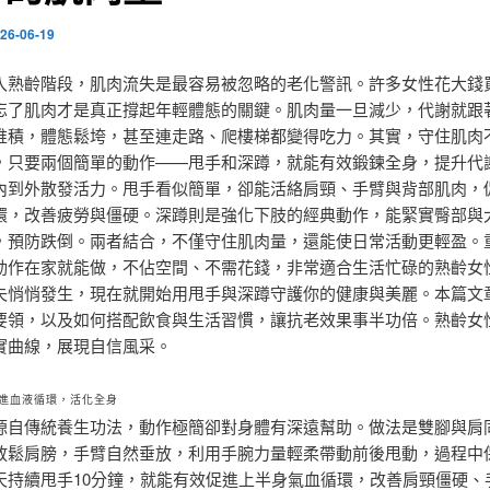
26-06-19
入熟齡階段，肌肉流失是最容易被忽略的老化警訊。許多女性花大錢
忘了肌肉才是真正撐起年輕體態的關鍵。肌肉量一旦減少，代謝就跟
堆積，體態鬆垮，甚至連走路、爬樓梯都變得吃力。其實，守住肌肉
，只要兩個簡單的動作——甩手和深蹲，就能有效鍛鍊全身，提升代
內到外散發活力。甩手看似簡單，卻能活絡肩頸、手臂與背部肌肉，
環，改善疲勞與僵硬。深蹲則是強化下肢的經典動作，能緊實臀部與
，預防跌倒。兩者結合，不僅守住肌肉量，還能使日常活動更輕盈。
動作在家就能做，不佔空間、不需花錢，非常適合生活忙碌的熟齡女
失悄悄發生，現在就開始用甩手與深蹲守護你的健康與美麗。本篇文
要領，以及如何搭配飲食與生活習慣，讓抗老效果事半功倍。熟齡女
實曲線，展現自信風采。
進血液循環，活化全身
源自傳統養生功法，動作極簡卻對身體有深遠幫助。做法是雙腳與肩
放鬆肩膀，手臂自然垂放，利用手腕力量輕柔帶動前後甩動，過程中
天持續甩手10分鐘，就能有效促進上半身氣血循環，改善肩頸僵硬、