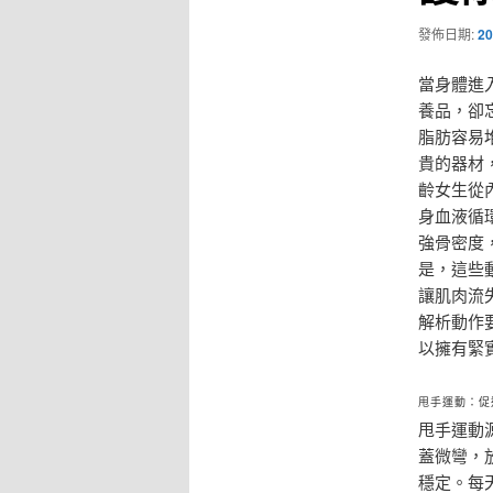
發佈日期:
20
當身體進
養品，卻
脂肪容易
貴的器材
齡女生從
身血液循
強骨密度
是，這些
讓肌肉流
解析動作
以擁有緊
甩手運動：促
甩手運動
蓋微彎，
穩定。每