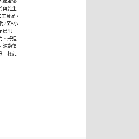
先攝取優
質與維生
加工食品，
晚7至8小
早晨甩
力。將運
。運動後
性一樣能