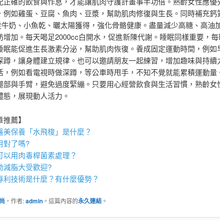
配正確的飲食與作息，才能讓肌肉守護計畫事半功倍。熟齡女性應優
，例如雞蛋、豆腐、魚肉、豆漿，幫助肌肉修復與生長。同時補充鈣
從牛奶、小魚乾、曬太陽獲得，強化骨骼健康。盡量減少高糖、高油
肪增加。每天喝足2000cc白開水，促進新陳代謝。睡眠同樣重要，每
睡眠能促進生長激素分泌，幫助肌肉恢復。養成固定運動時間，例如
深蹲，讓身體建立規律。也可以邀請朋友一起練習，增加趣味與持續
活，例如看電視時做深蹲，等公車時甩手，不知不覺就能累積運動量
腿部與手臂，避免過度緊繃。只要用心經營飲食與生活習慣，熟齡女
體態，展現動人活力。
章推薦】
醫美保養「
水飛梭
」是什麼？
用對了嗎?
可以用
肉毒桿菌
素處理？
動減脂
大受歡迎?
專利技術是什麼？有什麼優勢？
尚
，作者:
admin
。這篇內容的
永久連結
。