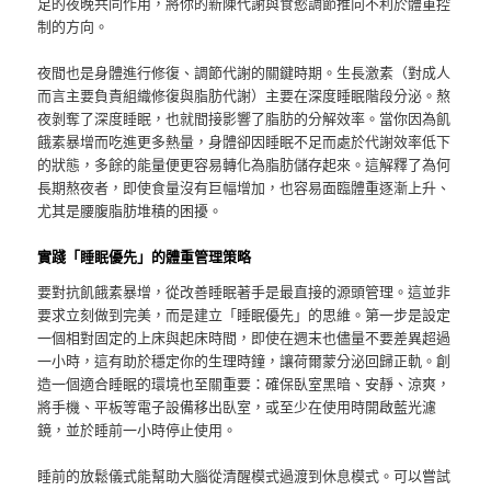
足的夜晚共同作用，將你的新陳代謝與食慾調節推向不利於體重控
制的方向。
夜間也是身體進行修復、調節代謝的關鍵時期。生長激素（對成人
而言主要負責組織修復與脂肪代謝）主要在深度睡眠階段分泌。熬
夜剝奪了深度睡眠，也就間接影響了脂肪的分解效率。當你因為飢
餓素暴增而吃進更多熱量，身體卻因睡眠不足而處於代謝效率低下
的狀態，多餘的能量便更容易轉化為脂肪儲存起來。這解釋了為何
長期熬夜者，即使食量沒有巨幅增加，也容易面臨體重逐漸上升、
尤其是腰腹脂肪堆積的困擾。
實踐「睡眠優先」的體重管理策略
要對抗飢餓素暴增，從改善睡眠著手是最直接的源頭管理。這並非
要求立刻做到完美，而是建立「睡眠優先」的思維。第一步是設定
一個相對固定的上床與起床時間，即使在週末也儘量不要差異超過
一小時，這有助於穩定你的生理時鐘，讓荷爾蒙分泌回歸正軌。創
造一個適合睡眠的環境也至關重要：確保臥室黑暗、安靜、涼爽，
將手機、平板等電子設備移出臥室，或至少在使用時開啟藍光濾
鏡，並於睡前一小時停止使用。
睡前的放鬆儀式能幫助大腦從清醒模式過渡到休息模式。可以嘗試