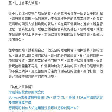
望，往往會率先減輕。
這不代表你可以完全放任飲食，而是意味著你在一個更公平的起點
上進行飲食管理。你的意志力不會再被失控的飢餓素綁架，你會有
更清晰的頭腦去規劃均衡的餐點，並在真正需要時才進食。體重管
理是一個系統工程，睡眠是穩定這個系統的基石。忽略睡眠，就像
在鬆軟的沙地上蓋房子，無論飲食與運動的設計多麼精美，都難以
穩固持久。
從今晚開始，試著給自己一個充足的睡眠機會。關掉螢幕，調暗燈
光，讓身體回歸自然的節律。這可能是你最輕鬆、卻也最有效的一
項健康投資。當飢餓素的分泌回歸正常，瘦素得以發揮作用，你會
發現控制體重不再是一件需要時時對抗本能的事。良好的睡眠滋養
的不僅是精神，更是整個內分泌與代謝系統的健康，為你打造一個
更容易維持理想體重的內在環境。
【其他文章推薦】
增肌減脂
飲食原則大公開
Sofwave
索夫波
擁有美國FDA、歐盟 CE、臺灣TFDA三重國際認證
及國際獲獎評價
想要
清粉刺
有人知道用
醫洗臉
可以把
粉刺
清出來?