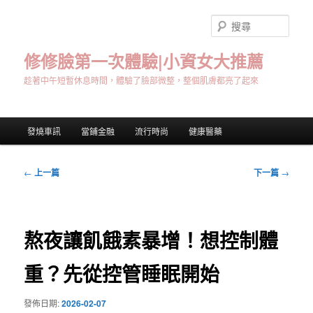
跳
至
搜
主
尋
要
修修臉第一次體驗|小資女大推薦
內
趁著中午短暫休息時間，體驗了臉部微整，整個肌膚都亮了起來
容
主
發燒車訊
當鋪金融
流行時尚
健康醫藥
要
選
單
文
←
上一篇
下一篇
→
章
導
覽
熬夜讓飢餓素暴增！想控制體
重？先從控管睡眠開始
發佈日期:
2026-02-07