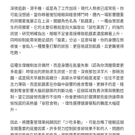
深夜追劇、滑手機，或是為了工作加班，現代人熬夜已成常態。你
可能沒想過，當你睜著惺忪睡眼與睡意搏鬥時，體內一場影響體重
的荷爾蒙風暴正在上演。關鍵角色名為「飢餓素」，一種由胃部產
生的荷爾蒙，它的主要任務就是向大腦發出「該吃東西了」的強烈
訊號。研究明確指出，睡眠不足會直接導致飢餓素濃度顯著上升，
同時抑制能帶來飽足感的「瘦素」分泌。這意味著，你的身體在熬
夜後，會陷入一種雙重打擊的狀態：更容易感到飢餓，且更難覺得
吃飽。
這種生理機制並非偶然，而是身體在能量失衡（認為你清醒需要更
多能量）時發出的原始求生訊號。於是，深夜那包洋芋片、那碗泡
麵，或是隔天早晨對高糖分、高碳水早餐的極度渴望，往往不是意
志力薄弱，而是飢餓素在你腦中敲響的進食警鐘。更棘手的是，睡
眠剝奪會影響大腦前額葉的判斷功能，這個區域負責決策與衝動控
制。當它因疲勞而運作不佳時，你會更傾向於選擇那些能快速帶來
愉悅感的高熱量「安慰食物」，理性選擇健康餐點的難度大幅提
升。
因此，將體重管理單純歸因於「少吃多動」，可能忽略了睡眠這個
至關重要的底層因素。許多努力控制飲食卻效果不彰的人，問題的
根源可能就在於紊亂的作息。當飢餓素的閘門因為睡眠不足而敞