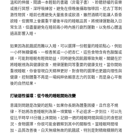
溫和的伸展、閱讀一本輕鬆的書籍（非電子書）、聆聽舒緩的音樂
或進行冥想、深呼吸練習。避免在傍晚後攝取咖啡因、尼古丁等刺
激性物質，睡前也應避免大量進食或飲酒，雖然酒精可能讓人昏昏
欲睡，但實際上會嚴重干擾後半段的睡眠品質。將規律運動融入日
常生活，但盡量避免在睡前兩小時內進行劇烈運動，以免核心體溫
過高影響入睡。
如果因為飢餓感而難以入睡，可以選擇一份輕量的睡前點心，例如
一小杯無糖優格、一根香蕉或一小把杏仁，這些食物含有色胺酸或
鎂，可能對睡眠有輕微助益，同時避免因飢餓導致失眠。關鍵在於
將睡眠視為與健康飲食、規律運動同等重要的健康支柱。當你開始
重視睡眠，你會發現白天精神更好，對食物的選擇也更趨向理性與
健康，控制體重不再是一場純粹依賴意志力的苦戰，而是身心平衡
後的自然結果。
打破惡性循環：從今晚的睡眠開始改變
意識到問題是改變的起點。如果你長期為體重困擾，且作息不規
律，不妨將改善睡眠列為第一項實驗。不必追求一步到位，可以先
從比平時早15分鐘上床開始。記錄一週的睡眠時間與隔日的食慾狀
況、食物選擇，你很可能會觀察到其中的關聯性。當睡眠時間增
加、品質改善後，白天無緣無故的飢餓感、特別是對精緻糖類的渴