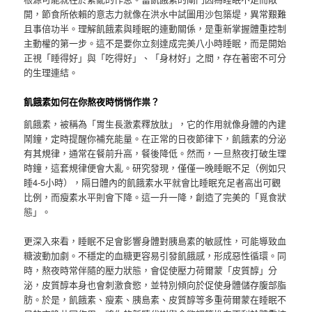
開，節食所依賴的意志力就像在洪水中試圖用沙包築堤，異常艱難
且事倍功半。理解飢餓素與睡眠的連動關係，是重新掌握體重控制
主動權的第一步。這不是要你立刻達成完美八小時睡眠，而是開始
正視「睡得好」與「吃得好」、「身材好」之間，存在著密不可分
的生理連結。
飢餓素如何在你熬夜時悄悄作祟？
飢餓素，被稱為「胃生長激素釋放肽」，它的作用就像身體的內建
鬧鐘，定時提醒你補充能量。在正常的日夜節律下，飢餓素的分泌
有其規律，通常在餐前升高，餐後降低。然而，一旦熬夜打破生理
時鐘，這套規律便會大亂。研究發現，僅僅一晚睡眠不足（例如只
睡4-5小時），隔日體內的飢餓素水平就會比睡眠充足者高出可觀
比例，而瘦素水平則會下降。這一升一降，創造了完美的「覓食狀
態」。
更深入來看，睡眠不足會影響身體對胰島素的敏感性，可能導致血
糖波動加劇。不穩定的血糖更容易引發飢餓感，形成惡性循環。同
時，熬夜時常伴隨的壓力狀態，會促使壓力荷爾蒙「皮質醇」分
泌，皮質醇本身也會刺激食慾，並特別傾向於促使身體儲存腹部脂
肪。於是，飢餓素、瘦素、胰島素、皮質醇等多重荷爾蒙在睡眠不