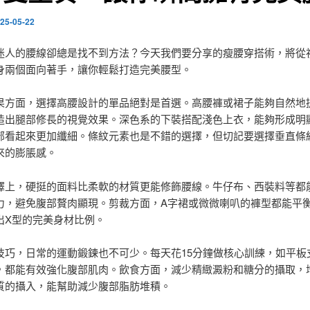
25-05-22
迷人的腰線卻總是找不到方法？今天我們要分享的瘦腰穿搭術，將從
身兩個面向著手，讓你輕鬆打造完美腰型。
果方面，選擇高腰設計的單品絕對是首選。高腰褲或裙子能夠自然地
造出腿部修長的視覺效果。深色系的下裝搭配淺色上衣，能夠形成明
部看起來更加纖細。條紋元素也是不錯的選擇，但切記要選擇垂直條
來的膨脹感。
擇上，硬挺的面料比柔軟的材質更能修飾腰線。牛仔布、西裝料等都
力，避免腹部贅肉顯現。剪裁方面，A字裙或微微喇叭的褲型都能平
出X型的完美身材比例。
技巧，日常的運動鍛鍊也不可少。每天花15分鐘做核心訓練，如平板
，都能有效強化腹部肌肉。飲食方面，減少精緻澱粉和糖分的攝取，
質的攝入，能幫助減少腹部脂肪堆積。