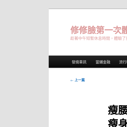
跳
至
主
修修臉第一次體
要
趁著中午短暫休息時間，體驗了
內
容
主
發燒車訊
當鋪金融
流行
要
選
單
文
←
上一篇
章
導
覽
瘦
瘦