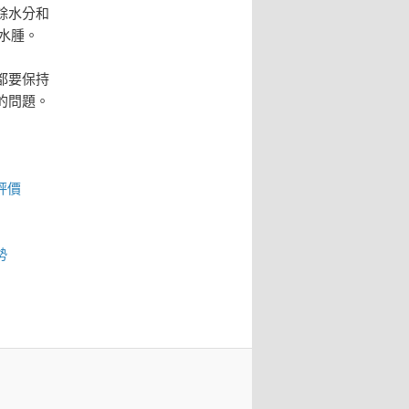
餘水分和
成水腫。
都要保持
的問題。
評價
勢