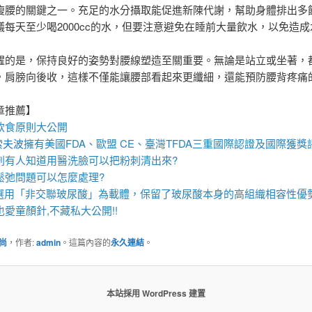
瘦腰的關鍵之一。充足的水分攝取能促進新陳代謝，幫助身體排出多
議每天至少喝2000cc的水，但要注意避免在睡前大量飲水，以免造
醒的是，保持良好的姿勢對腰線塑造至關重要。無論是站立或坐著，
，肩膀向後收，這樣不僅能讓腰部看起來更纖細，還能預防腰背疼痛
章推薦】
飲食原則大公開
索夫波
擁有美國FDA、歐盟 CE、臺灣TFDA三重國際認證及國際獲獎
刺
有人知道用
醫洗臉
可以把
粉刺
清出來?
鬆弛
問題可以怎麼處理?
選用「非交聯玻尿酸」為載體，保留了玻尿酸本身的高組織相容性優
也愛
童顏針
,不藏私大公開!!
尚
，作者:
admin
。這篇內容的
永久連結
。
本站採用 WordPress 建置