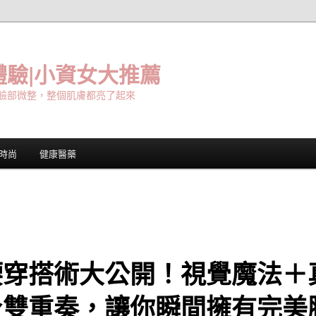
驗|小資女大推薦
臉部微整，整個肌膚都亮了起來
時尚
健康醫藥
腰穿搭術大公開！視覺魔法＋
身雙重奏，讓你瞬間擁有完美