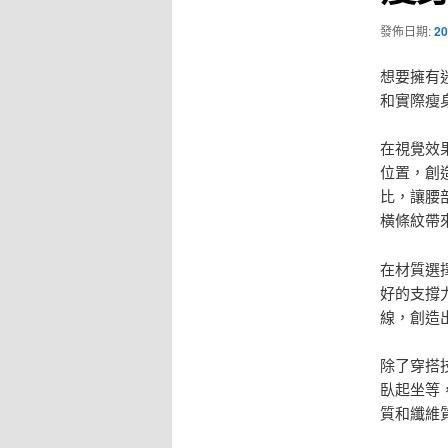
發佈日期:
20
想要擁有
和實際瘦
在視覺效
位置，創
比，讓腰
橫條紋帶
在材質選
好的支撐
線，創造
除了穿搭
臥起坐等
質和纖維