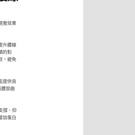
視覺效果
提升腰線
顯的對
紋，避免
能提供良
衡腰部曲
支撐、仰
增加蛋白