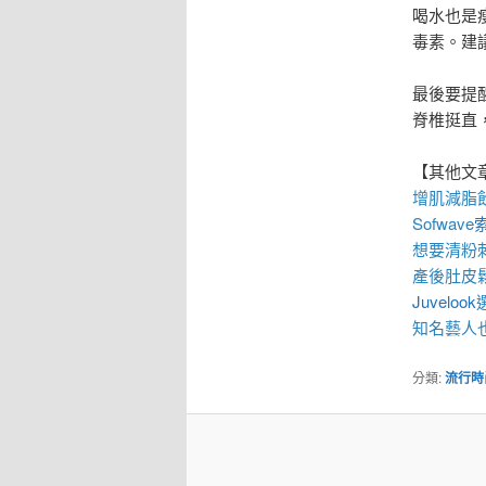
喝水也是
毒素。建
最後要提
脊椎挺直
【其他文
增肌減脂
Sofwave
想要
清粉
產後
肚皮
Juvelook
知名藝人
分類:
流行時