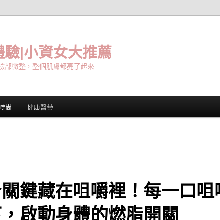
驗|小資女大推薦
臉部微整，整個肌膚都亮了起來
時尚
健康醫藥
身關鍵藏在咀嚼裡！每一口咀
下，啟動身體的燃脂開關