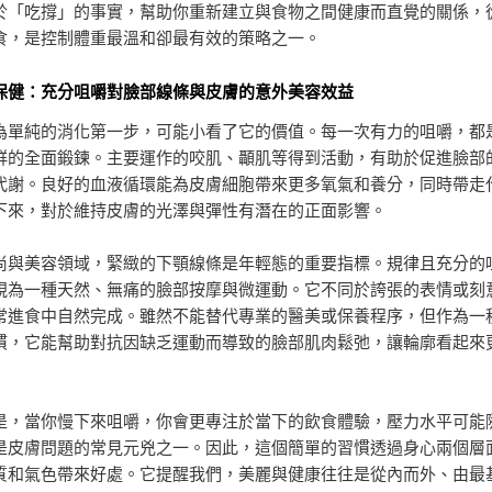
於「吃撐」的事實，幫助你重新建立與食物之間健康而直覺的關係，
食，是控制體重最溫和卻最有效的策略之一。
保健：充分咀嚼對臉部線條與皮膚的意外美容效益
為單純的消化第一步，可能小看了它的價值。每一次有力的咀嚼，都
群的全面鍛鍊。主要運作的咬肌、顳肌等得到活動，有助於促進臉部
代謝。良好的血液循環能為皮膚細胞帶來更多氧氣和養分，同時帶走
下來，對於維持皮膚的光澤與彈性有潛在的正面影響。
尚與美容領域，緊緻的下顎線條是年輕態的重要指標。規律且充分的
視為一種天然、無痛的臉部按摩與微運動。它不同於誇張的表情或刻
常進食中自然完成。雖然不能替代專業的醫美或保養程序，但作為一
慣，它能幫助對抗因缺乏運動而導致的臉部肌肉鬆弛，讓輪廓看起來
是，當你慢下來咀嚼，你會更專注於當下的飲食體驗，壓力水平可能
是皮膚問題的常見元兇之一。因此，這個簡單的習慣透過身心兩個層
質和氣色帶來好處。它提醒我們，美麗與健康往往是從內而外、由最