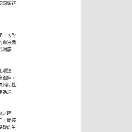
從源頭避
是一次對
的血液循
代謝廢
咀嚼運
意鍛鍊，
種輔助性
更為清
隨之降
面，間接
基礎的生