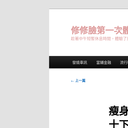
跳
至
主
修修臉第一次體
要
趁著中午短暫休息時間，體驗了
內
容
主
發燒車訊
當鋪金融
流行
要
選
單
文
←
上一篇
章
導
覽
瘦
十