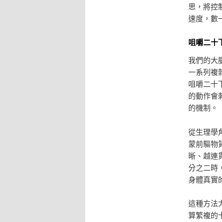
思，將控
速度，數
咀嚼二十
我們的大
一系列複
咀嚼二十
的動作會
的機制。
從生理學
蒙前驅物
晰、越連
分之二時
身體真實
這種方法
算繁複的