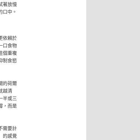
試著放慢
的口中。
更依賴於
一口食物
這個重複
抑制食慾
關的荷爾
就越清
一半或三
撐，而是
不需要計
」的感覺