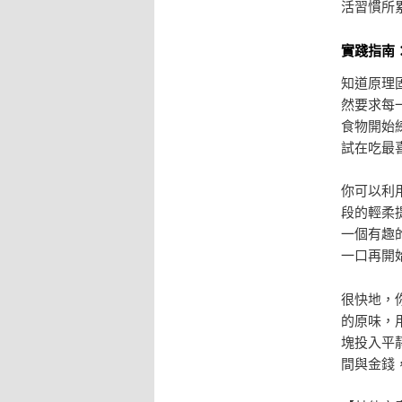
活習慣所
實踐指南
知道原理
然要求每
食物開始
試在吃最
你可以利
段的輕柔
一個有趣
一口再開
很快地，
的原味，
塊投入平
間與金錢