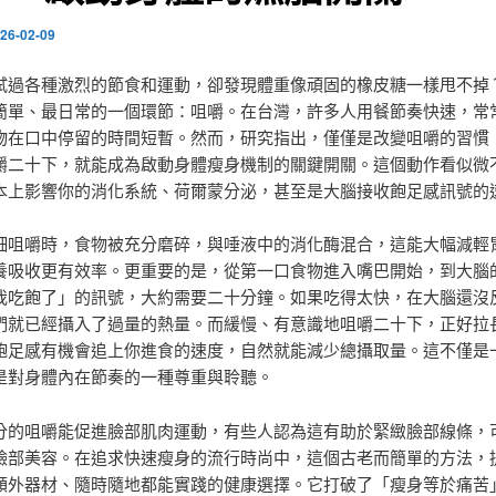
26-02-09
試過各種激烈的節食和運動，卻發現體重像頑固的橡皮糖一樣甩不掉
簡單、最日常的一個環節：咀嚼。在台灣，許多人用餐節奏快速，常
物在口中停留的時間短暫。然而，研究指出，僅僅是改變咀嚼的習慣
嚼二十下，就能成為啟動身體瘦身機制的關鍵開關。這個動作看似微
本上影響你的消化系統、荷爾蒙分泌，甚至是大腦接收飽足感訊號的
細咀嚼時，食物被充分磨碎，與唾液中的消化酶混合，這能大幅減輕
養吸收更有效率。更重要的是，從第一口食物進入嘴巴開始，到大腦
我吃飽了」的訊號，大約需要二十分鐘。如果吃得太快，在大腦還沒
們就已經攝入了過量的熱量。而緩慢、有意識地咀嚼二十下，正好拉
飽足感有機會追上你進食的速度，自然就能減少總攝取量。這不僅是
是對身體內在節奏的一種尊重與聆聽。
分的咀嚼能促進臉部肌肉運動，有些人認為這有助於緊緻臉部線條，
臉部美容。在追求快速瘦身的流行時尚中，這個古老而簡單的方法，
額外器材、隨時隨地都能實踐的健康選擇。它打破了「瘦身等於痛苦