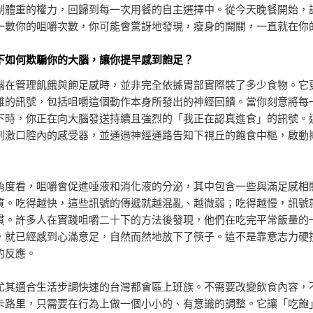
制體重的權力，回歸到每一次用餐的自主選擇中。從今天晚餐開始，
一數你的咀嚼次數，你可能會驚訝地發現，瘦身的開關，一直就在你
下如何欺騙你的大腦，讓你提早感到飽足？
腦在管理飢餓與飽足感時，並非完全依據胃部實際裝了多少食物。它
雜的訊號，包括咀嚼這個動作本身所發出的神經回饋。當你刻意將每
下時，你正在向大腦發送持續且強烈的「我正在認真進食」的訊號。
刺激口腔內的感受器，並通過神經通路告知下視丘的飽食中樞，啟動
角度看，咀嚼會促進唾液和消化液的分泌，其中包含一些與滿足感相
質。吃得越快，這些訊號的傳遞就越混亂、越微弱；吃得越慢，訊號
貫。許多人在實踐咀嚼二十下的方法後發現，他們在吃完平常飯量的
，就已經感到心滿意足，自然而然地放下了筷子。這不是靠意志力硬
的反應。
尤其適合生活步調快速的台灣都會區上班族。不需要改變飲食內容，
卡路里，只需要在行為上做一個小小的、有意識的調整。它讓「吃飽