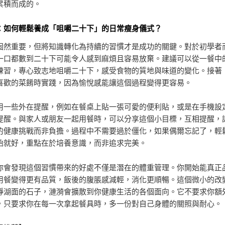
累積而成的。
：如何輕鬆養成「咀嚼二十下」的日常瘦身儀式？
固然重要，但將知識轉化為持續的習慣才是成功的關鍵。對於初學者
一口都數到二十下可能令人感到麻煩且容易放棄。建議可以從一餐中
練習，專心致志地咀嚼二十下，感受食物的質地與味道的變化。接著
喜歡的菜餚時實踐，因為愉悅感能讓這個過程變得更容易。
用一些外在提醒，例如在餐桌上貼一張可愛的便利貼，或是在手機設
提醒。與家人或朋友一起用餐時，可以分享這個小目標，互相提醒，
的健康挑戰而非負擔。過程中不需要過於僵化，如果偶爾忘記了，輕
始就好，重點在於培養意識，而非追求完美。
你會發現這個習慣帶來的好處不僅是潛在的體重管理。你開始能真正
用餐變得更有品質，飯後的腹脹感減輕，消化更順暢。這個微小的改
靜湖面的石子，漣漪會擴散到你健康生活的各個面向。它不要求你額
，只要求你在每一次拿起餐具時，多一份對自己身體的關照與耐心。