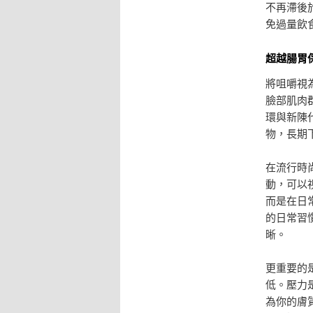
不再滯後
免過量飲
超越腸胃
將咀嚼視
臉部肌肉
環與新陳
物，長期
在流行時
動，可以
而是在日
的日常習
晰。
更重要的
低。壓力
為你的膚