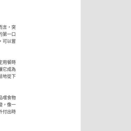
而言，突
的第一口
，可以嘗
定用餐時
讓它成為
鬆地從下
品嚐食物
變，像一
外付出時