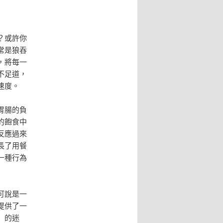
？或許你
常是狼吞
，將每一
不足道，
速度。
胃腸的負
的飽食中
反應過來
長了用餐
一種行為
可說是一
提供了一
」的迷